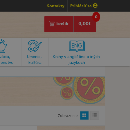
Kontakty
Prihlásiť sa
0
košík
0,00
€
ácia, 
Umenie, 
Knihy v angličtine a iných 
enstvo
kultúra
jazykoch
Zobrazenie