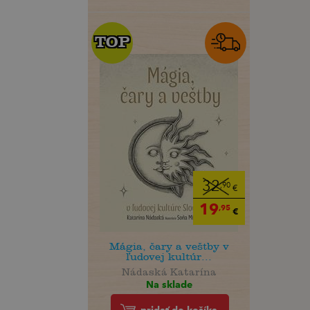
TOP
TOP
32
,90
€
19
,95
€
Mágia, čary a veštby v
ľudovej kultúr...
Nádaská Katarína
Na sklade