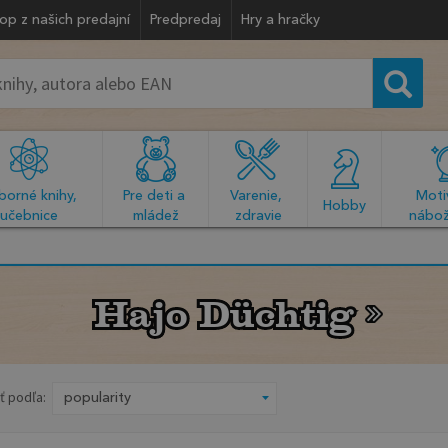
op z našich predajní
Predpredaj
Hry a hračky
orné knihy, 
Pre deti a 
Varenie, 
Motiv
  Hobby  
učebnice
mládež
zdravie
nábož
Hajo Düchtig
Hajo Düchtig
ť podľa: