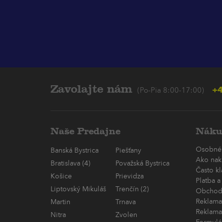
Zavolajte nám
+4
(Po-Pia 8:00-17:00)
Naše Predajne
Náku
Osobné
Banská Bystrica
Piešťany
Ako nak
Bratislava (4)
Považská Bystrica
Často k
Košice
Prievidza
Platba a
Liptovský Mikuláš
Trenčín (2)
Obchod
Reklama
Martin
Trnava
Reklama
Nitra
Zvolen