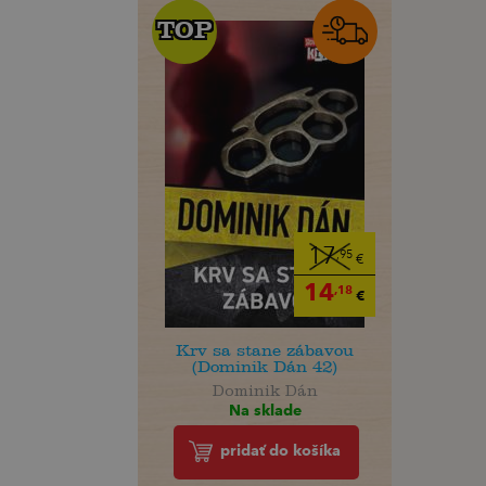
TOP
TOP
17
,95
€
14
,18
€
Krv sa stane zábavou
(Dominik Dán 42)
Dominik Dán
Na sklade
pridať do košíka