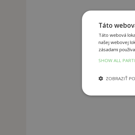
Táto webová
Táto webová lokal
našej webovej lok
zásadami používa
SHOW ALL PAR
ZOBRAZIŤ P