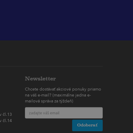
Newsletter
Chcete dostávať akciové ponuky priamo
na váš e-mail? (maximálne jedna e-
mailová správa za týždeň)
 čl.13
 čl.14
Odoberať