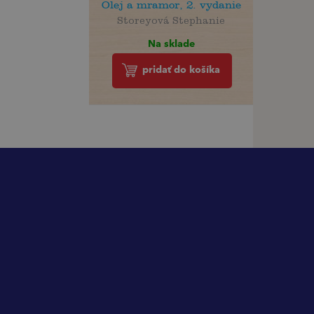
Olej a mramor, 2. vydanie
Storeyová Stephanie
Na sklade
pridať do košíka