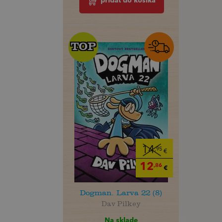
pridať do košíka
TOP
TOP
14
,95
€
12
,86
€
Dogman. Larva 22 (8)
Dav Pilkey
Na sklade