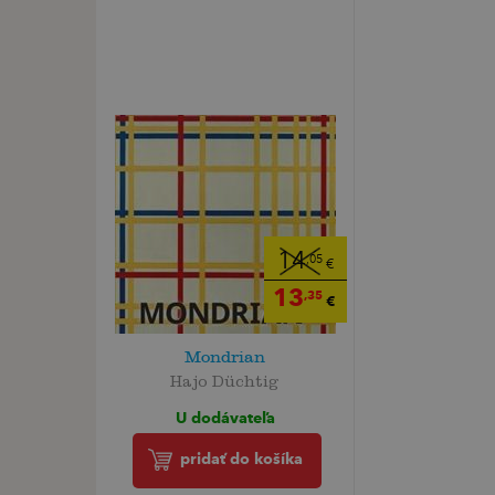
14
,05
€
13
,35
€
Mondrian
Hajo Düchtig
U dodávateľa
pridať do košíka