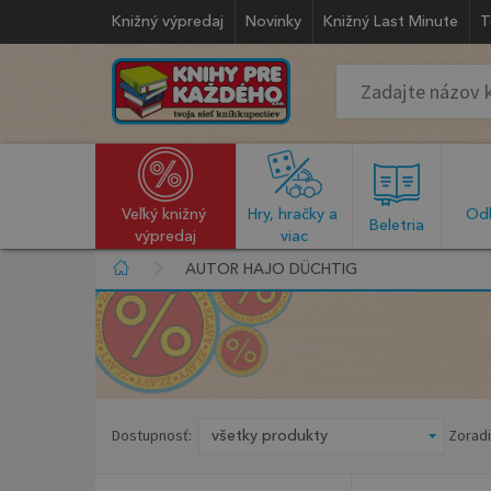
Knižný výpredaj
Novinky
Knižný Last Minute
T
Veľký knižný 
Hry, hračky a 
Odb
  Beletria  
výpredaj
viac
AUTOR HAJO DÜCHTIG
Dostupnosť:
Zoradi