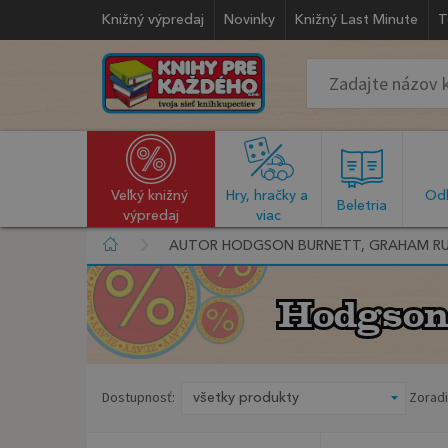
Knižný výpredaj
Novinky
Knižný Last Minute
T
Veľký knižný 
Hry, hračky a 
Odb
  Beletria  
výpredaj
viac
AUTOR HODGSON BURNETT, GRAHAM RU
Hodgson
Hodgson
Dostupnosť:
Zoradi