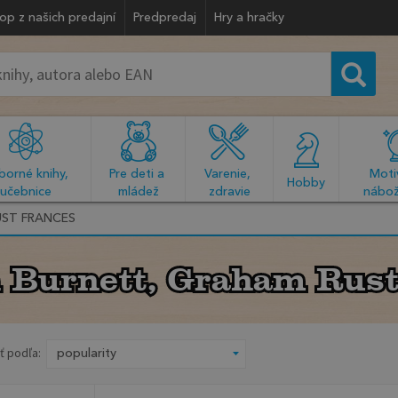
op z našich predajní
Predpredaj
Hry a hračky
orné knihy, 
Pre deti a 
Varenie, 
Motiv
  Hobby  
učebnice
mládež
zdravie
nábož
ST FRANCES
 Burnett, Graham Rust
 Burnett, Graham Rust
ť podľa: