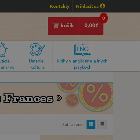
Kontakty
Prihlásiť sa
0
košík
0,00
€
ácia, 
Umenie, 
Knihy v angličtine a iných 
enstvo
kultúra
jazykoch
 Frances
 Frances
Zobrazenie