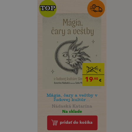
TOP
TOP
32
,90
€
19
,95
€
Mágia, čary a veštby v
ľudovej kultúr...
Nádaská Katarína
Na sklade
pridať do košíka