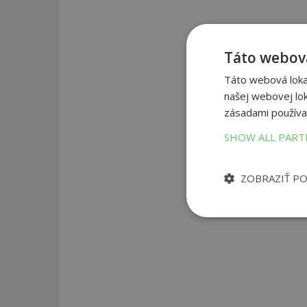
Táto webová
Táto webová lokal
našej webovej lok
zásadami používa
SHOW ALL PAR
ZOBRAZIŤ P