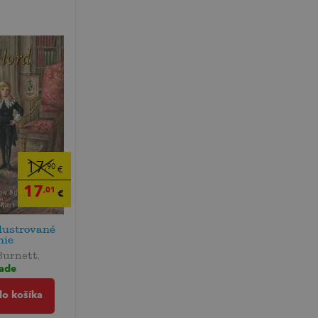
17
,90
€
17
,01
€
ilustrované
nie
urnett,
lade
do košíka