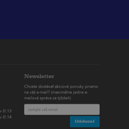
Newsletter
Chcete dostávať akciové ponuky priamo
na váš e-mail? (maximálne jedna e-
mailová správa za týždeň)
 čl.13
 čl.14
Odoberať