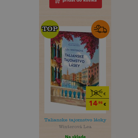
pridať do košíka
TOP
TOP
18
,99
€
14
,98
€
Talianske tajomstvo lásky
Winterová Lea
Na sklade