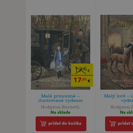
17
,90
€
17
,01
€
Malá princezná –
Malý lord – 
ilustrované vydanie
vyda
Hodgson Burnett,
Hodgson B
Na sklade
Na sk
pridať do košíka
pridať 