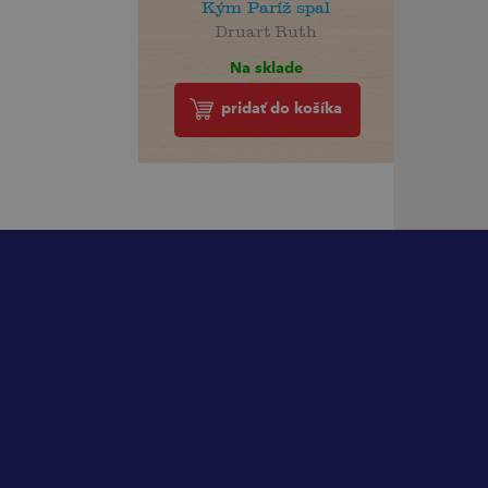
Kým Paríž spal
Druart Ruth
Na sklade
pridať do košíka