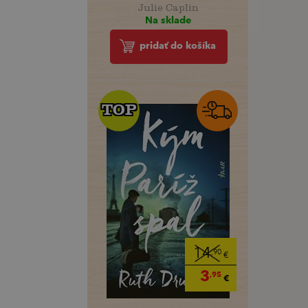
Julie Caplin
Na sklade
pridať do košíka
TOP
TOP
14
,90
€
3
,95
€