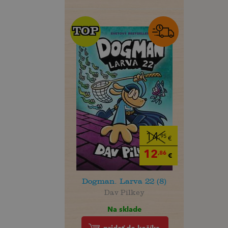
TOP
TOP
14
,95
€
12
,86
€
Dogman. Larva 22 (8)
Dav Pilkey
Na sklade