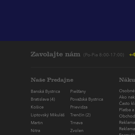
Zavolajte nám
+4
(Po-Pia 8:00-17:00)
Naše Predajne
Náku
Osobné
Banská Bystrica
Piešťany
Ako nak
Bratislava (4)
Považská Bystrica
Často k
Košice
Prievidza
Platba a
Liptovský Mikuláš
Trenčín (2)
Obchod
Reklama
Martin
Trnava
Reklama
Nitra
Zvolen