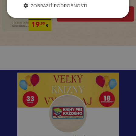
Na sklade
ZOBRAZIŤ PODROBNOSTI
pridať do košíka
32
,90
€
19
,95
€