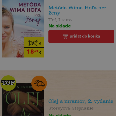
Metóda Wima Hofa pre
ženy
Hof, Laura
Na sklade
pridať do košíka
19
,90
€
18
,91
€
TOP
TOP
Olej a mramor, 2. vydanie
Storeyová Stephanie
Na sklade