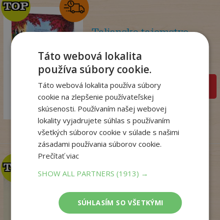
TOP
TOP
Talianske tajomstvo
lásky
Táto webová lokalita
Winterová Lea
Na sklade
používa súbory cookie.
Táto webová lokalita používa súbory
pridať do košíka
18
,99
€
cookie na zlepšenie používateľskej
14
skúsenosti. Používaním našej webovej
,98
€
lokality vyjadrujete súhlas s používaním
všetkých súborov cookie v súlade s našimi
zásadami používania súborov cookie.
Prečítať viac
TOP
TOP
SHOW ALL PARTNERS
(1913) →
Mágia, čary a veštby v
ľudovej kultúr...
SÚHLASÍM SO VŠETKÝMI
Nádaská Katarína