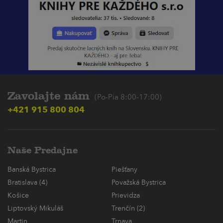
Zavolajte nám
(Po-Pia 8:00-17:00)
+421 915 800 804
Naše Predajne
Banská Bystrica
Piešťany
Bratislava (4)
Považská Bystrica
Košice
Prievidza
Liptovský Mikuláš
Trenčín (2)
Martin
Trnava