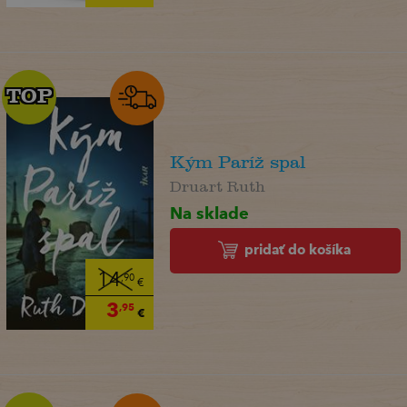
TOP
TOP
Kým Paríž spal
Druart Ruth
Na sklade
pridať do košíka
14
,90
€
3
,95
€