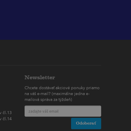
Newsletter
Chcete dostávať akciové ponuky priamo
na váš e-mail? (maximálne jedna e-
mailová správa za týždeň)
 čl.13
 čl.14
Odoberať