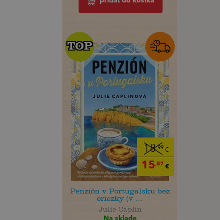
pridať do košíka
TOP
TOP
18
,99
€
15
,57
€
Penzión v Portugalsku bez
oriezky (v ...
Julie Caplin
Na sklade