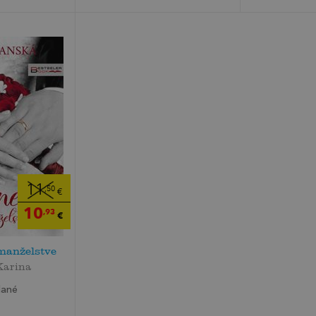
11
,50
€
10
,93
€
manželstve
Karina
dané