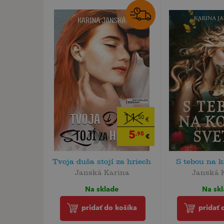
11
,50
€
5
,95
€
Tvoja duša stojí za hriech
S tebou na k
Janská Karina
Janská 
Na sklade
Na sk
pridať do košíka
pridať 