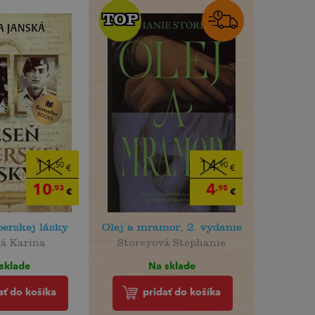
TOP
TOP
11
14
,50
,90
€
€
10
4
,93
,95
€
€
perskej lásky
Olej a mramor, 2. vydanie
á Karina
Storeyová Stephanie
sklade
Na sklade
ať do košíka
pridať do košíka