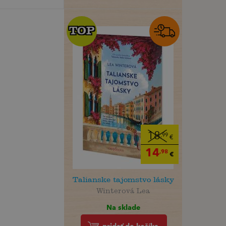
TOP
TOP
18
,99
€
14
,98
€
Talianske tajomstvo lásky
Winterová Lea
Na sklade