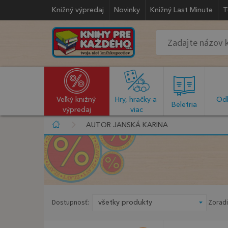
Knižný výpredaj
Novinky
Knižný Last Minute
T
Veľký knižný 
Hry, hračky a 
Odb
  Beletria  
výpredaj
viac
AUTOR JANSKÁ KARINA
Dostupnosť:
Zoradi