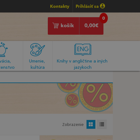
Kontakty
Prihlásiť sa
0
košík
0,00
€
ácia, 
Umenie, 
Knihy v angličtine a iných 
enstvo
kultúra
jazykoch
Zobrazenie