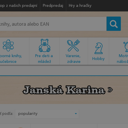
op z našich predajní
Predpredaj
Hry a hračky
orné knihy, 
Pre deti a 
Varenie, 
Motiv
  Hobby  
učebnice
mládež
zdravie
nábož
Janská Karina
Janská Karina
ť podľa: