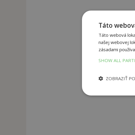
Táto webová
Táto webová lokal
našej webovej lok
zásadami používa
SHOW ALL PAR
ZOBRAZIŤ P