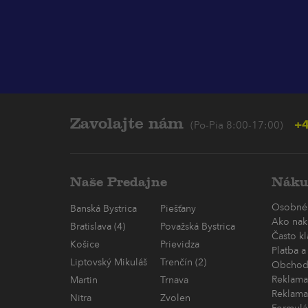
Zavolajte nám
+4
(Po-Pia 8:00-17:00)
Naše Predajne
Náku
Osobné
Banská Bystrica
Piešťany
Ako nak
Bratislava (4)
Považská Bystrica
Často k
Košice
Prievidza
Platba a
Liptovský Mikuláš
Trenčín (2)
Obchod
Reklama
Martin
Trnava
Reklama
Nitra
Zvolen