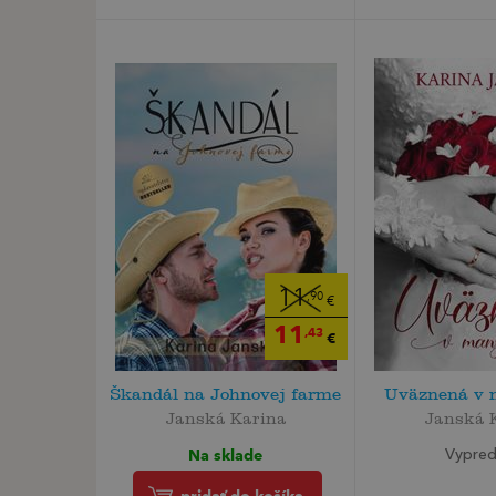
11
,90
€
11
,43
€
Škandál na Johnovej farme
Uväznená v 
Janská Karina
Janská 
Na sklade
Vypre