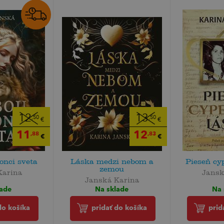
12
13
,50
,50
€
€
11
12
,88
,83
€
€
onci sveta
Láska medzi nebom a
Pieseň cy
zemou
Karina
Jansk
Janská Karina
lade
Na 
Na sklade
do košíka
prid
pridať do košíka