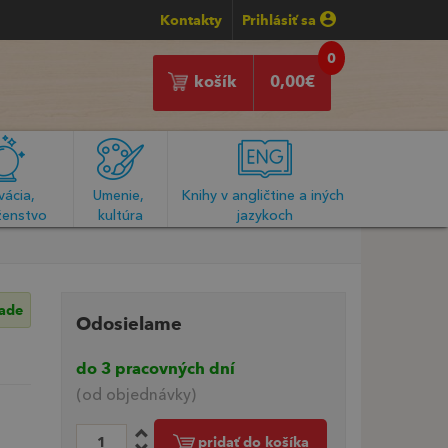
Kontakty
Prihlásiť sa
0
košík
0,00
€
ácia, 
Umenie, 
Knihy v angličtine a iných 
enstvo
kultúra
jazykoch
lade
Odosielame
do 3 pracovných dní
(od objednávky)
pridať do košíka