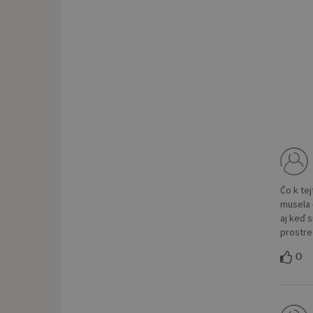
Čo k te
musela 
aj keď 
prostre
0