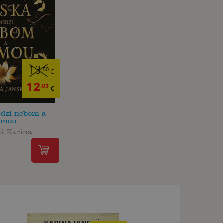
13
,50
€
12
,83
€
dzi nebom a
emou
á Karina