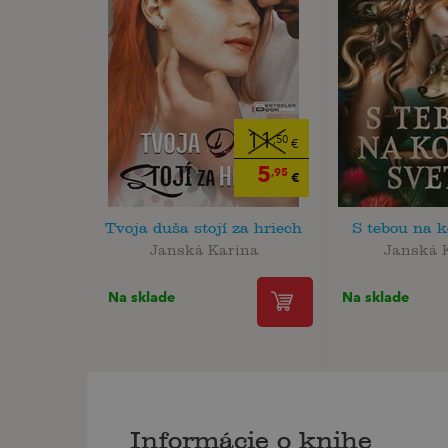
11
,50
€
5
,95
€
Tvoja duša stojí za hriech
S tebou na k
Janská Karina
Janská 
Na sklade
Na sklade
Informácie o knihe