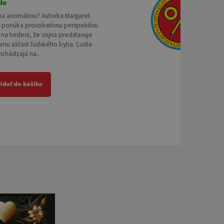
de
iba anomáliou? Autorka Margaret
n ponúka provokatívnu perspektívu
na tvrdení, že vojna predstavuje
nu súčasť ľudského bytia. Ľudia
chádzajú na...
ridať do košíka