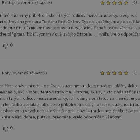
Bettina (overený zákazník)
28.
teľné nádherný príbeh o láske starých rodičov manžela autorky, o vojne, o
ní ostrova na grecku a Turecku časť. Ostrov Cyprus zbožňujem a po prečítan
bude pre čitateľa nielen dovolenkovou destináciou či možnosťou zárobku al
e tá "gitara" hlbší význam v duši svojho čitateľa.. ..... Knihu vrelo odporúča
0
Naty (overený zákazník)
28.
 väčšina z nás, vnímala som Cyprus ako miesto dovolenkárov, pláže, slnko..
napadlo, akú históriu tento ostrov má.. Históriu, akú by nikto z nás zažiť ne
ehu starých rodičov manžela autorky, ich rodiny a priateľov som sa úplne po
m len ťažko púšťala z ruky. Je to príbeh veľmi silný - o láske, súdržnosti rod
a obetavosti v tých najkrutejších časoch.. chytí za srdce nejedného čitateľa
a knihu veľmi dobre, pútavo, precítene. Vrelo odporúčam všetkým
0