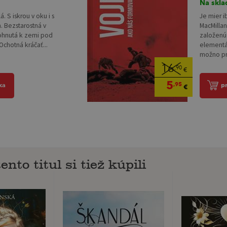
Na skla
. S iskrou v oku i s
Je mier 
 Bezstarostná v
MacMilla
 ohnutá k zemi pod
založenú 
Ochotná kráčať...
elementár
možno pri
16
,90
€
5
,95
ka
p
€
ento titul si tiež kúpili