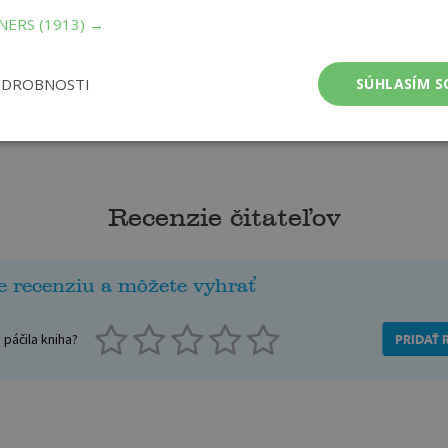
TNERS
(1913) →
ODROBNOSTI
SÚHLASÍM S
Recenzie čitateľov
e recenziu a môžete vyhrať
páčila kniha?
PRIDAŤ 