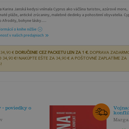
a Karina Janská kedysi vnímala Cyprus ako väčšina turistov, azúrové more,
naté pláže, antické zrúcaniny, malebné dedinky a pohostinní obyvatelia. Cy
 Afrodity, bohyne lásky......
formácií o knihe nižšie
nosť v našich predajniach
34,90 €
DORUČENIE CEZ PACKETU LEN ZA 1 €.
DOPRAVA ZADARM
 34,90 €! NAKÚPTE EŠTE ZA 34,90 € A POŠTOVNÉ ZAPLATÍME ZA
!
 - poviedky o
Vojna
konfli
ov
Marga