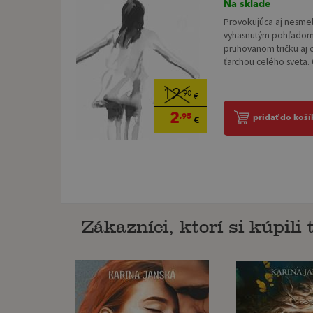
Na sklade
Provokujúca aj nesmelá
vyhasnutým pohľadom.
pruhovanom tričku aj
ťarchou celého sveta. 
12
,90
€
2
,95
pridať do koší
€
Zákazníci, ktorí si kúpili t