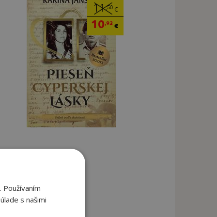
11
,50
€
10
,93
€
. Používaním
úlade s našimi