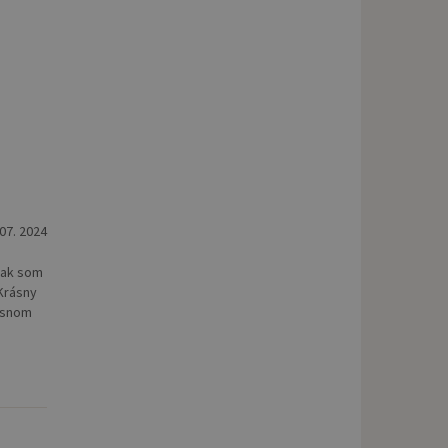
 07. 2024
 tak som
 Krásny
rásnom