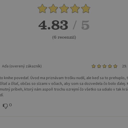
4.83
/ 5
(
6 recenzií
)
Aďa (overený zákazník)
29.
jto knihe povedať. Úvod ma priznávam trošku nudil, ale keď sa to prehuplo,
čítať a čítať, občas so slzami v očiach, aby som sa dozvedela čo bolo ďalej.
smutný príbeh, ktorý nám aspoň trochu ozrejmí čo všetko sa udialo v tak k
dí.
0