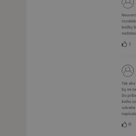
Neuveri
rozdele
knižky 
nadobudn
1
Tak ako
by mi ne
Do príb
knihu so
odvahe 
napísal
0