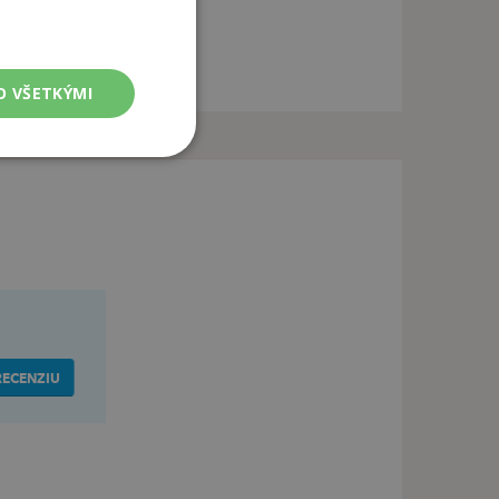
O VŠETKÝMI
RECENZIU