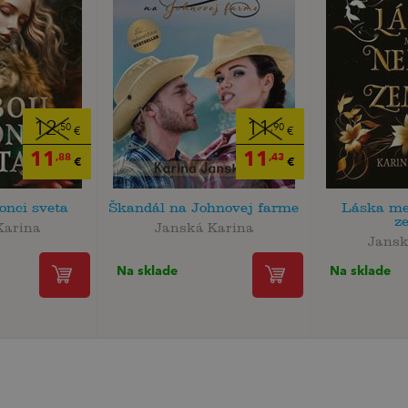
12
11
,50
,90
€
€
11
11
,88
,43
€
€
onci sveta
Škandál na Johnovej farme
Láska me
z
Karina
Janská Karina
Jansk
Na sklade
Na sklade