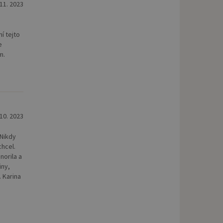
 11. 2023
í tejto
e
m.
 10. 2023
 Nikdy
chcel.
norila a
iny,
. Karina