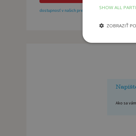
SHOW ALL PAR
dostupnosť v našich predajniach
ZOBRAZIŤ P
Napíšt
Ako sa vám 