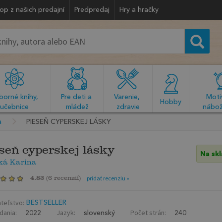
op z našich predajní
Predpredaj
Hry a hračky
orné knihy, 
Pre deti a 
Varenie, 
Motiv
  Hobby  
učebnice
mládež
zdravie
nábož
a
PIESEŇ CYPERSKEJ LÁSKY
seň cyperskej lásky
Na sk
ká Karina
4.83
(
6 recenzií
)
pridať recenziu »
teľstvo:
BESTSELLER
dania:
Jazyk:
Počet strán:
2022
slovenský
240