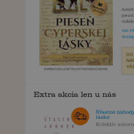
Autork
piesoč
rodisko
viac in
dostup
DO 
NAD
VÁS
Uvedená cena platí iba pre internetový obchod.
Extra akcia len u nás
Šťastné náhody
láske
Kolektív autor