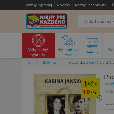
Knižný výpredaj
Novinky
Knižný Last Minute
T
Veľký knižný 
Hry, hračky a 
Odb
  Beletria  
výpredaj
viac
Beletria
Slovenská a česká literatúr
Pie
Jans
11
,50
€
10
,93
€
Vydava
Rok vy