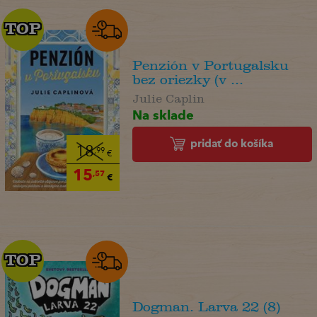
TOP
TOP
Penzión v Portugalsku
bez oriezky (v ...
Julie Caplin
Na sklade
pridať do košíka
18
,99
€
15
,57
€
TOP
TOP
Dogman. Larva 22 (8)