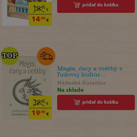
pridať do košíka
18
,99
€
14
,98
€
TOP
TOP
Mágia, čary a veštby v
ľudovej kultúr...
Nádaská Katarína
Na sklade
pridať do košíka
32
,90
€
19
,95
€