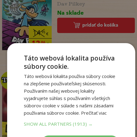
Dav Pilkey
Na sklade
pridať do košíka
14
,95
€
12
,86
€
Táto webová lokalita používa
súbory cookie.
Táto webová lokalita používa súbory cookie
TOP
TOP
na zlepšenie používateľskej skúsenosti.
Používaním našej webovej lokality
vyjadrujete súhlas s používaním všetkých
Krv sa stane zábavou
(Dominik Dán 42)
súborov cookie v súlade s našimi zásadami
používania súborov cookie.
Prečítať viac
Dominik Dán
Na sklade
SHOW ALL PARTNERS
(1913) →
pridať do košíka