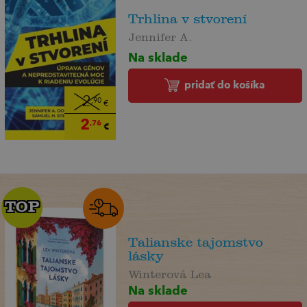
Trhlina v stvorení
Jennifer A.
Na sklade
pridať do košíka
2
,90
€
2
,76
€
TOP
TOP
Talianske tajomstvo
lásky
Winterová Lea
Na sklade