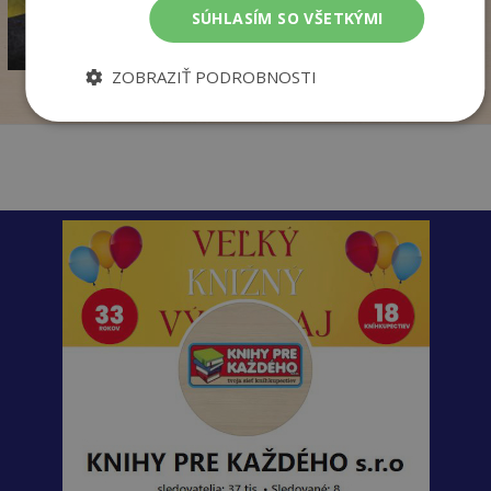
17
,95
€
SÚHLASÍM SO VŠETKÝMI
14
,18
€
ZOBRAZIŤ PODROBNOSTI