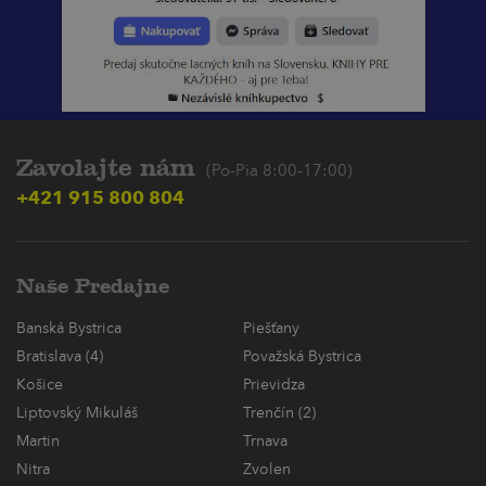
Zavolajte nám
(Po-Pia 8:00-17:00)
+421 915 800 804
Naše Predajne
Banská Bystrica
Piešťany
Bratislava (4)
Považská Bystrica
Košice
Prievidza
Liptovský Mikuláš
Trenčín (2)
Martin
Trnava
Nitra
Zvolen