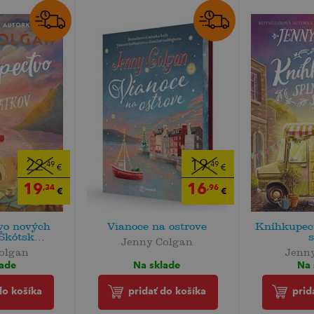
22
19
,49
,49
€
€
19
16
,34
,96
€
€
vo nových
Vianoce na ostrove
Kníhkupec
Škótsk...
Jenny Colgan
olgan
Jenn
Na sklade
lade
Na 
pridať do košíka
do košíka
prid