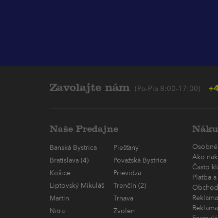
Zavolajte nám
+4
(Po-Pia 8:00-17:00)
Naše Predajne
Náku
Osobné
Banská Bystrica
Piešťany
Ako nak
Bratislava (4)
Považská Bystrica
Často k
Košice
Prievidza
Platba a
Liptovský Mikuláš
Trenčín (2)
Obchod
Reklama
Martin
Trnava
Reklama
Nitra
Zvolen