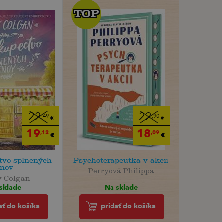
TOP
TOP
22
22
,49
,90
€
€
19
18
,12
,09
€
€
tvo splnených
Psychoterapeutka v akcii
snov
Perryová Philippa
y Colgan
Na sklade
sklade
pridať do košíka
ať do košíka