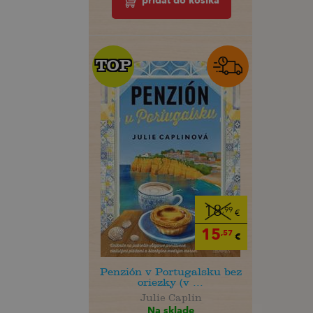
pridať do košíka
TOP
TOP
18
,99
€
15
,57
€
Penzión v Portugalsku bez
oriezky (v ...
Julie Caplin
Na sklade