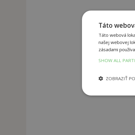
Táto webová
Táto webová lokal
našej webovej lok
zásadami používa
SHOW ALL PAR
ZOBRAZIŤ P