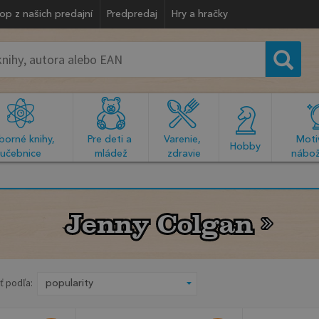
op z našich predajní
Predpredaj
Hry a hračky
orné knihy, 
Pre deti a 
Varenie, 
Motiv
  Hobby  
učebnice
mládež
zdravie
nábož
Jenny Colgan
Jenny Colgan
ť podľa: