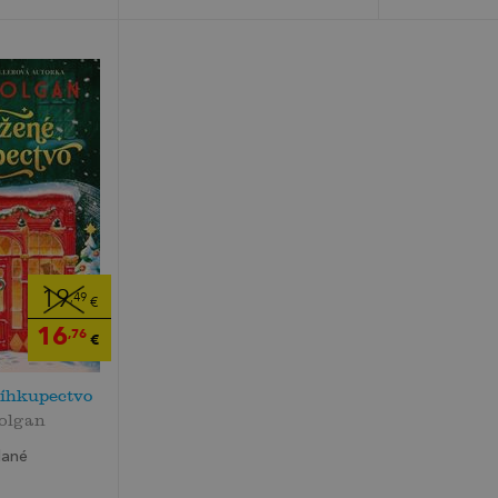
19
,49
€
16
,76
€
íhkupectvo
olgan
dané