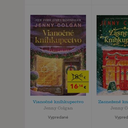
18
,99
€
16
,14
€
Vianočné kníhkupectvo
Zasnežené kn
Jenny Colgan
Jenny C
Vypredané
Vypre