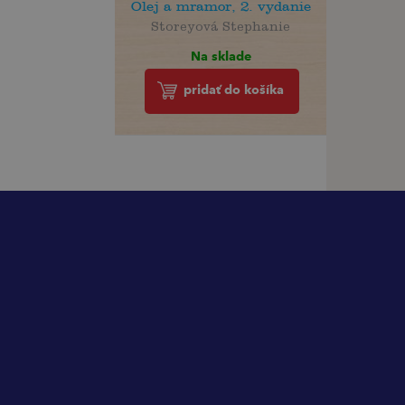
Olej a mramor, 2. vydanie
Storeyová Stephanie
Na sklade
pridať do košíka