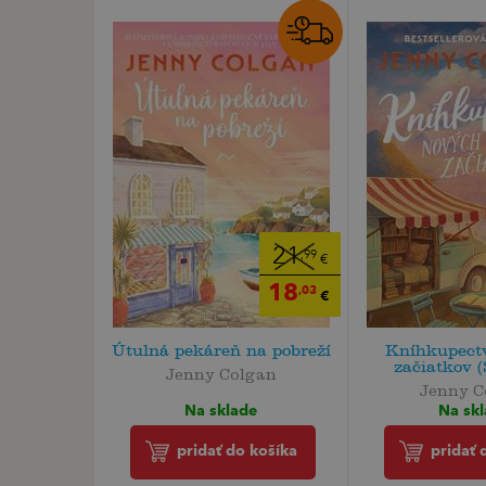
21
,99
€
18
,03
€
Útulná pekáreň na pobreží
Kníhkupect
začiatkov (
Jenny Colgan
Jenny C
Na sklade
Na sk
pridať do košíka
pridať 