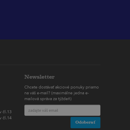
Newsletter
Chcete dostávať akciové ponuky priamo
na váš e-mail? (maximálne jedna e-
mailová správa za týždeň)
 čl.13
 čl.14
Odoberať