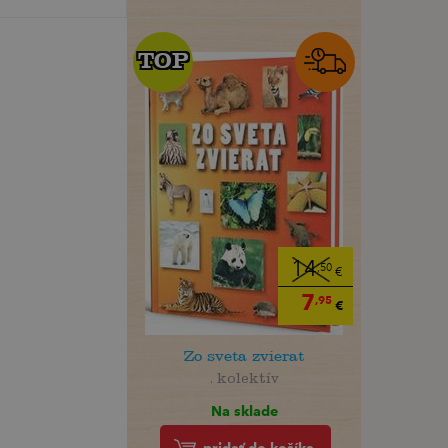
TOP
TOP
14
,50
€
7
,95
€
Zo sveta zvierat
. kolektív
Na sklade