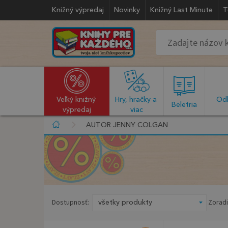
Knižný výpredaj
Novinky
Knižný Last Minute
T
Veľký knižný 
Hry, hračky a 
Odb
  Beletria  
výpredaj
viac
AUTOR JENNY COLGAN
Dostupnosť:
Zoradi