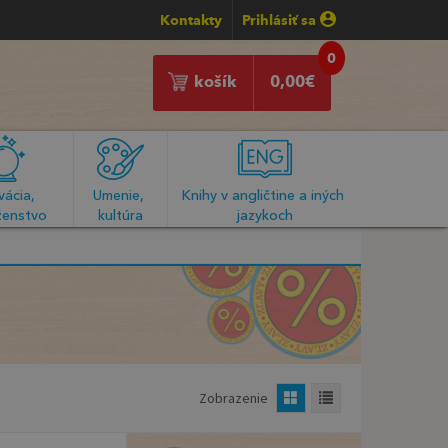
Kontakty
Prihlásiť sa
0
košík
0,00
€
ácia, 
Umenie, 
Knihy v angličtine a iných 
enstvo
kultúra
jazykoch
Zobrazenie