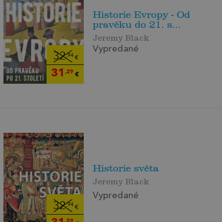
Historie Evropy - Od
pravěku do 21. s...
Jeremy Black
Vypredané
32
,94
€
31
,29
€
Historie světa
Jeremy Black
Vypredané
32
,94
€
31
,29