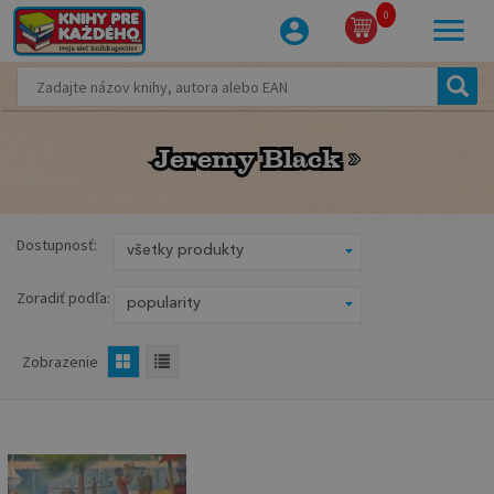
0
Jeremy Black
Jeremy Black
Dostupnosť:
Zoradiť podľa:
Zobrazenie