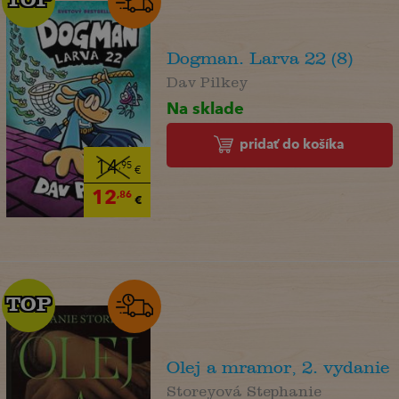
Dogman. Larva 22 (8)
Dav Pilkey
Na sklade
pridať do košíka
14
,95
€
12
,86
€
TOP
TOP
Olej a mramor, 2. vydanie
Storeyová Stephanie