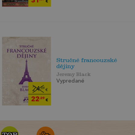
€
Stručné francouzské
dějiny
Jeremy Black
Vypredané
24
,09
€
22
,89
€
TOP
TOP