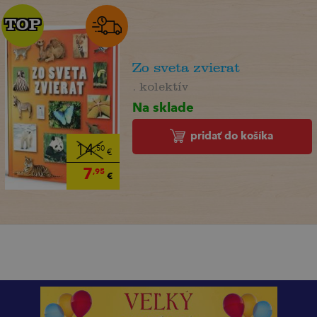
TOP
TOP
Zo sveta zvierat
. kolektív
Na sklade
pridať do košíka
14
,50
€
7
,95
€