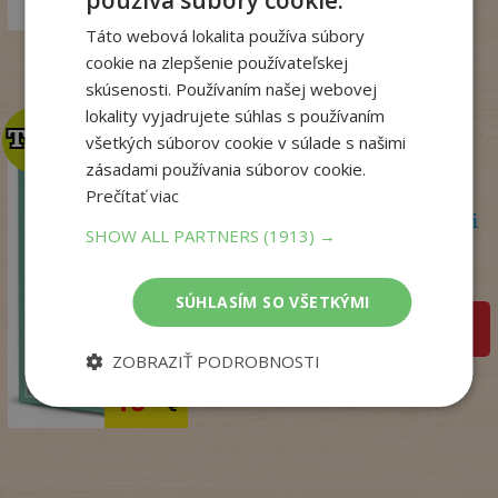
používa súbory cookie.
14
,98
€
Táto webová lokalita používa súbory
cookie na zlepšenie používateľskej
skúsenosti. Používaním našej webovej
lokality vyjadrujete súhlas s používaním
TOP
TOP
všetkých súborov cookie v súlade s našimi
zásadami používania súborov cookie.
Prečítať viac
Psychoterapeutka v akcii
SHOW ALL PARTNERS
(1913) →
Perryová Philippa
Na sklade
SÚHLASÍM SO VŠETKÝMI
pridať do košíka
ZOBRAZIŤ PODROBNOSTI
22
,90
€
18
,09
€