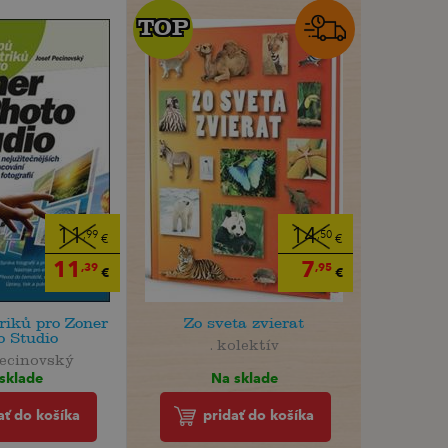
TOP
TOP
11
14
,99
,50
€
€
11
7
,39
,95
€
€
triků pro Zoner
Zo sveta zvierat
o Studio
. kolektív
Pecinovský
Na sklade
sklade
pridať do košíka
ať do košíka