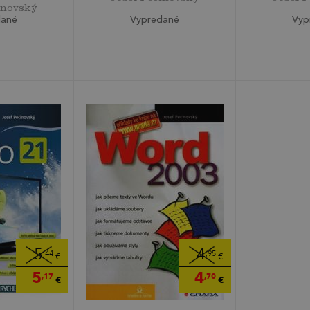
inovský
Vypredané
Vyp
dané
5
4
,44
,95
€
€
5
4
,17
,70
€
€