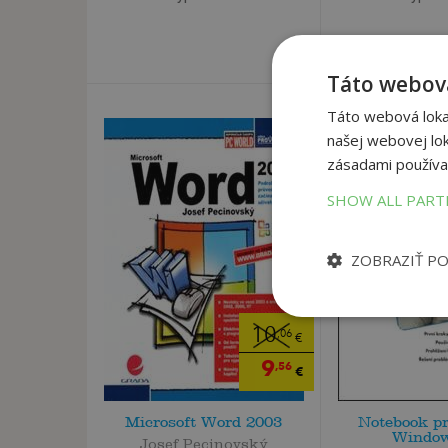
Táto webová
Táto webová lokal
našej webovej lok
zásadami používa
SHOW ALL PAR
ZOBRAZIŤ P
10
,06
€
9
,56
€
Microsoft Word 2003
Notebook pr
Window
Josef Pecinovský