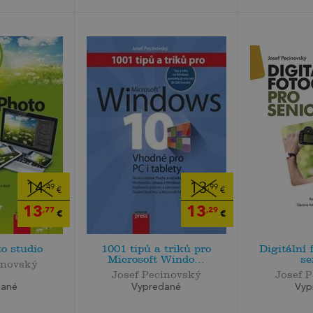
14
13
,49
,99
€
€
13
13
,77
,29
€
€
o studio
1001 tipů a triků pro
Digitální 
Microsoft Windo...
se
inovský
Josef Pecinovský
Josef 
dané
Vypredané
Vyp