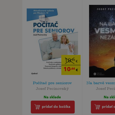
10
,99
€
10
,44
€
Počítač pre seniorov
Na barvě vesm
Josef Pecinovský
Josef Pec
Na sklade
Na sk
pridať do košíka
pridať 