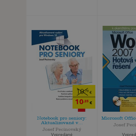
10
,79
€
10
,25
€
Notebook pro seniory:
Microsoft Offi
Aktualizované v...
Josef Pec
Josef Pecinovský
Vypre
Vypredané