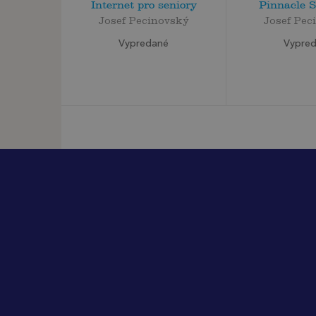
Internet pro seniory
Pinnacle S
Josef Pecinovský
Josef Pec
Vypredané
Vypre