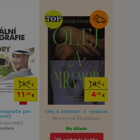
TOP
TOP
11
14
,99
,90
€
€
11
4
,39
,95
€
€
fotografie pro
Olej a mramor, 2. vydanie
niory
Storeyová Stephanie
Pecinovský
Na sklade
redané