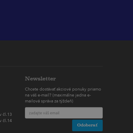
Newsletter
Chcete dostávať akciové ponuky priamo
na váš e-mail? (maximálne jedna e-
mailová správa za týždeň)
 čl.13
 čl.14
Odoberať