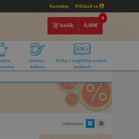
Kontakty
Prihlásiť sa
0
košík
0,00
€
ácia, 
Umenie, 
Knihy v angličtine a iných 
enstvo
kultúra
jazykoch
Zobrazenie