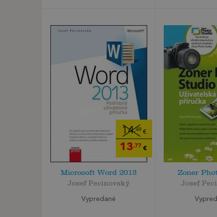
14
,49
€
13
,77
€
Microsoft Word 2013
Zoner Phot
Josef Pecinovský
Josef Pec
Vypredané
Vypre