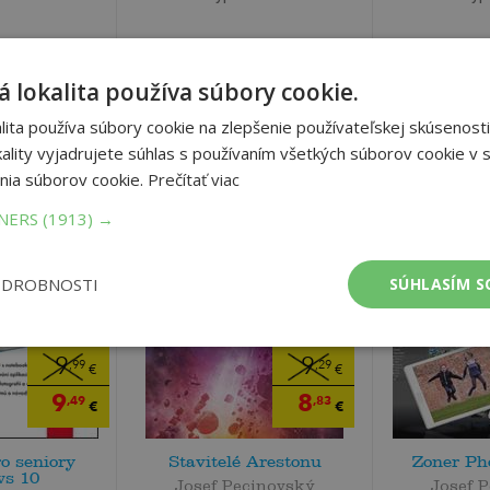
 lokalita používa súbory cookie.
ita používa súbory cookie na zlepšenie používateľskej skúsenosti
ality vyjadrujete súhlas s používaním všetkých súborov cookie v s
nia súborov cookie.
Prečítať viac
TNERS
(1913) →
ODROBNOSTI
SÚHLASÍM S
9
9
,99
,29
€
€
9
8
,49
,83
€
€
o seniory
Stavitelé Arestonu
Zoner Ph
s 10
Josef Pecinovský
Josef 