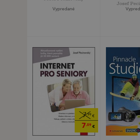
Josef Pec
Vypredané
Vypre
7
,99
€
7
,59
€