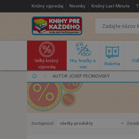
Knižný výpredaj
Novinky
Knižný Last Minute
T
Veľký knižný 
Hry, hračky a 
Odb
  Beletria  
výpredaj
viac
AUTOR JOSEF PECINOVSKÝ
Dostupnosť:
Zoradi