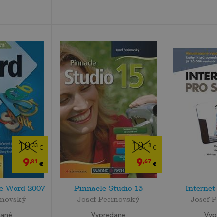
10
10
,33
,18
€
€
9
9
,81
,67
€
€
ce Word 2007
Pinnacle Studio 15
Internet
inovský
Josef Pecinovský
Josef 
dané
Vypredané
Vyp