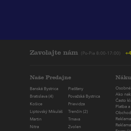
Zavolajte nám
+4
(Po-Pia 8:00-17:00)
Naše Predajne
Náku
Osobné
Banská Bystrica
Piešťany
Ako nak
Bratislava (4)
Považská Bystrica
Často k
Košice
Prievidza
Platba a
Liptovský Mikuláš
Trenčín (2)
Obchod
Reklama
Martin
Trnava
Reklama
Nitra
Zvolen