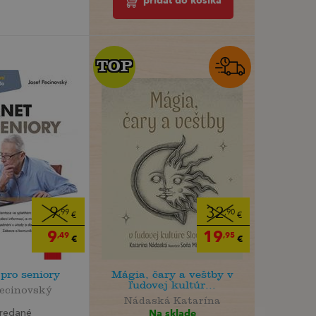
pridať do košíka
TOP
TOP
9
32
,99
,90
€
€
9
19
,49
,95
€
€
 pro seniory
Mágia, čary a veštby v
ľudovej kultúr...
Pecinovský
Nádaská Katarína
Na sklade
redané