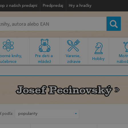
op z našich predajní
Predpredaj
Hry a hračky
orné knihy, 
Pre deti a 
Varenie, 
Motiv
  Hobby  
učebnice
mládež
zdravie
nábož
Josef Pecinovský
Josef Pecinovský
ť podľa: