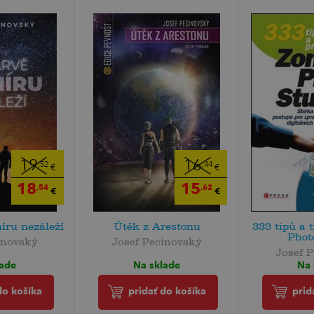
19
16
,52
,44
€
€
18
15
,54
,62
€
€
íru nezáleží
Útěk z Arestonu
333 tipů a 
Phot
inovský
Josef Pecinovský
Josef 
lade
Na sklade
Na 
do košíka
pridať do košíka
prid