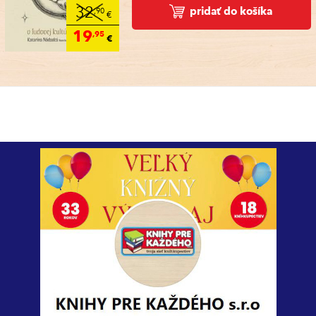
pridať do košíka
32
,90
€
19
,95
€