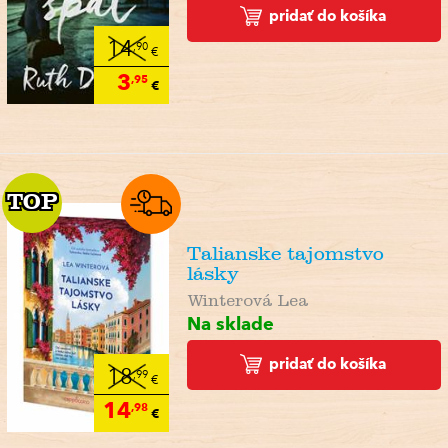
pridať do košíka
14
,90
€
3
,95
€
TOP
TOP
Talianske tajomstvo
lásky
Winterová Lea
Na sklade
pridať do košíka
18
,99
€
14
,98
€