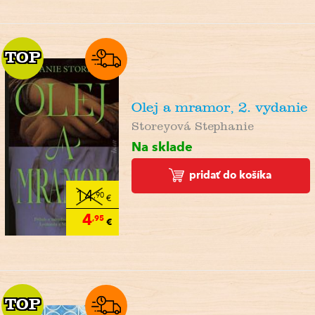
TOP
TOP
Olej a mramor, 2. vydanie
Storeyová Stephanie
Na sklade
pridať do košíka
14
,90
€
4
,95
€
TOP
TOP