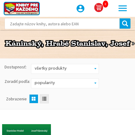
0
Káninský, Hrabě Stanislav, Josef
Káninský, Hrabě Stanislav, Josef
Dostupnosť:
Zoradiť podľa:
Zobrazenie