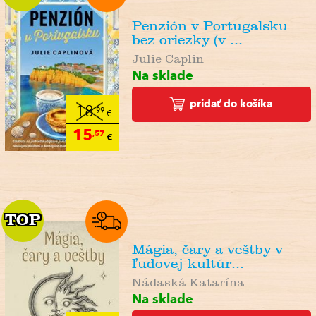
Penzión v Portugalsku
bez oriezky (v ...
Julie Caplin
Na sklade
pridať do košíka
18
,99
€
15
,57
€
TOP
TOP
Mágia, čary a veštby v
ľudovej kultúr...
Nádaská Katarína
Na sklade