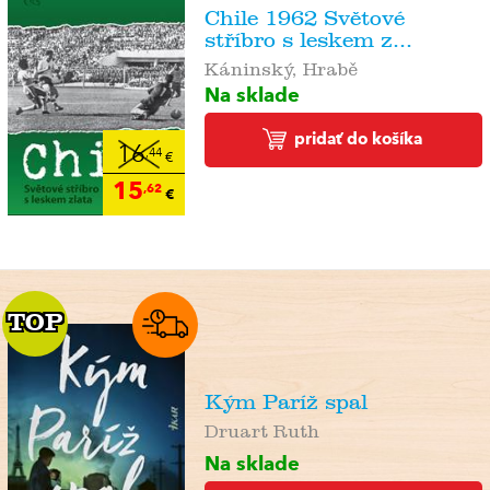
Chile 1962 Světové
stříbro s leskem z...
Káninský, Hrabě
Na sklade
pridať do košíka
16
,44
€
15
,62
€
TOP
TOP
Kým Paríž spal
Druart Ruth
Na sklade