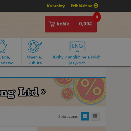
Kontakty
Prihlásiť sa
0
košík
0,00
€
ácia, 
Umenie, 
Knihy v angličtine a iných 
enstvo
kultúra
jazykoch
ing Ltd
ing Ltd
Zobrazenie