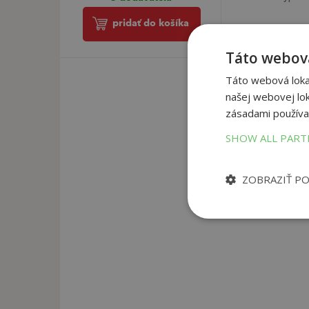
pridať do košíka
Táto webová
Táto webová lokal
našej webovej lok
zásadami používa
SHOW ALL PAR
ZOBRAZIŤ P