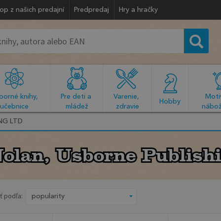
op z našich predajní
Predpredaj
Hry a hračky
orné knihy, 
Pre deti a 
Varenie, 
Motiv
  Hobby  
učebnice
mládež
zdravie
nábož
NG LTD
olan, Usborne Publish
olan, Usborne Publish
ť podľa: