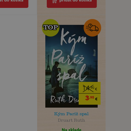
pridať do košíka
ať do košíka
TOP
TOP
14
,90
€
3
,95
€
Kým Paríž spal
Druart Ruth
Na sklade