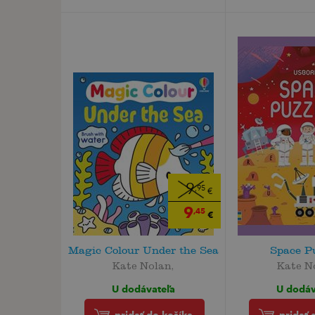
9
,95
€
9
,45
€
Magic Colour Under the Sea
Space P
Kate Nolan,
Kate N
U dodávateľa
U dodáv