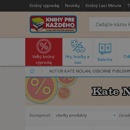
Knižný výpredaj
Novinky
Knižný Last Minute
T
Veľký knižný 
Hry, hračky a 
Odb
  Beletria  
výpredaj
viac
AUTOR KATE NOLAN, USBORNE PUBLISHI
Kate N
Kate N
Dostupnosť:
Zoradi