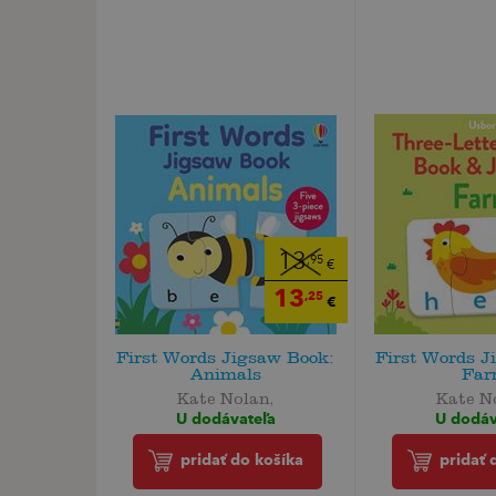
13
,95
€
13
,25
€
First Words Jigsaw Book:
First Words J
Animals
Far
Kate Nolan,
Kate N
U dodávateľa
U dodáv
pridať do košíka
pridať 