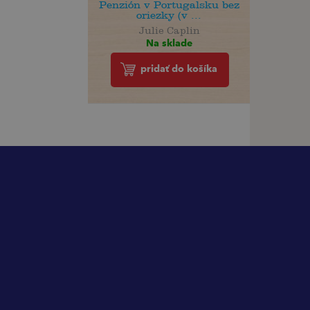
Penzión v Portugalsku bez
oriezky (v ...
Julie Caplin
Na sklade
pridať do košíka