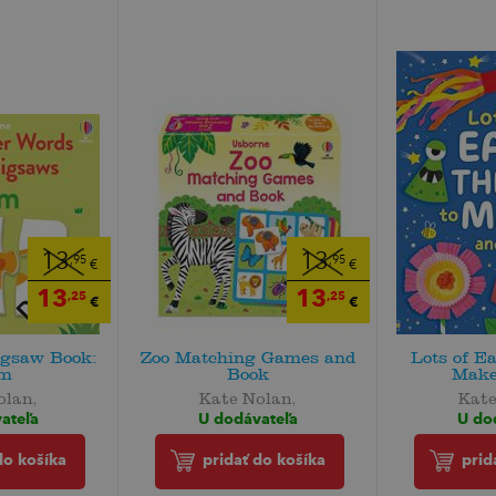
13
13
,95
,95
€
€
13
13
,25
,25
€
€
igsaw Book:
Zoo Matching Games and
Lots of E
m
Book
Make
olan,
Kate Nolan,
Kate
ateľa
U dodávateľa
U do
do košíka
pridať do košíka
prid