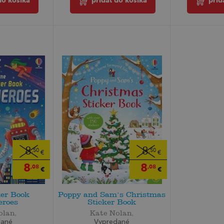
do košíka
pridať do košíka
prid
8
8
,50
,50
€
€
8
8
,08
,08
€
€
ker Book
Poppy and Sam's Christmas
eroes
Sticker Book
olan,
Kate Nolan,
dané
Vypredané