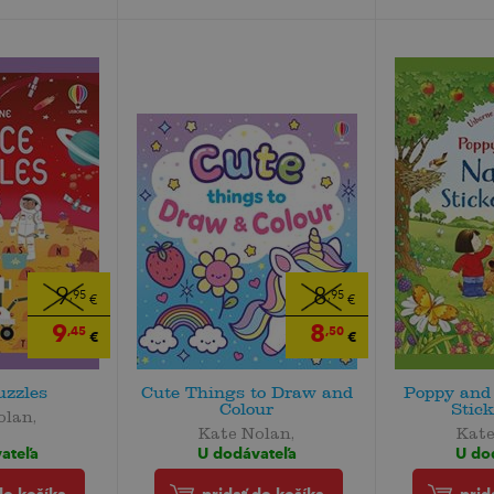
9
8
,95
,95
€
€
9
8
,45
,50
€
€
uzzles
Cute Things to Draw and
Poppy and
Colour
Stic
olan,
Kate Nolan,
Kate
ateľa
U dodávateľa
U do