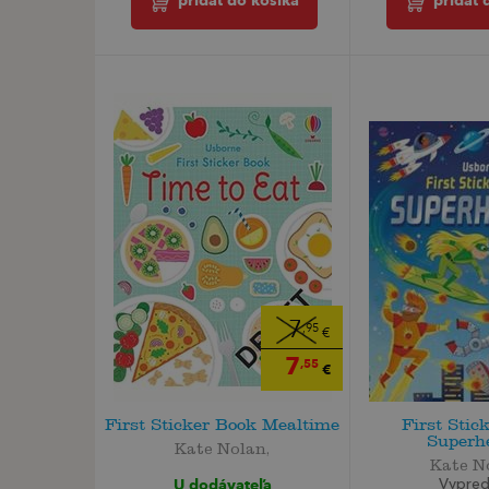
pridať do košíka
pridať 
7
,95
€
7
,55
€
First Sticker Book Mealtime
First Stic
Superh
Kate Nolan,
Kate N
U dodávateľa
Vypre