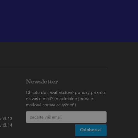
Newsletter
Chcete dostávať akciové ponuky priamo
na váš e-mail? (maximálne jedna e-
mailová správa za týždeň)
 čl.13
 čl.14
Odoberať