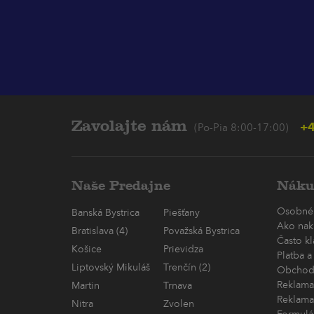
Zavolajte nám
+4
(Po-Pia 8:00-17:00)
Naše Predajne
Náku
Osobné
Banská Bystrica
Piešťany
Ako nak
Bratislava (4)
Považská Bystrica
Často k
Košice
Prievidza
Platba a
Liptovský Mikuláš
Trenčín (2)
Obchod
Reklama
Martin
Trnava
Reklama
Nitra
Zvolen