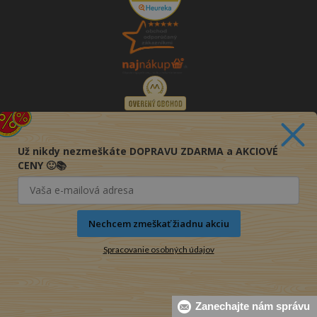
Už nikdy nezmeškáte DOPRAVU ZDARMA a AKCIOVÉ
CENY 🙂📚
Nechcem zmeškať žiadnu akciu
Spracovanie osobných údajov
© 2016-2026 KNIHY PRE KAŽDÉHO s.r.o.
Zanechajte nám správu