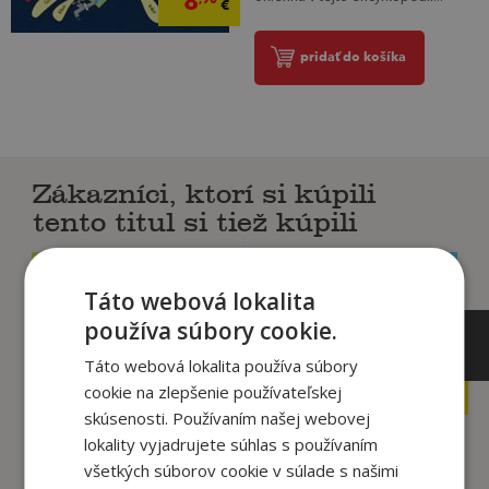
8
€
pridať do košíka
Zákazníci, ktorí si kúpili
tento titul si tiež kúpili
Táto webová lokalita
používa súbory cookie.
13
13
,95
,95
€
€
Táto webová lokalita používa súbory
13
13
,25
,25
cookie na zlepšenie používateľskej
€
€
skúsenosti. Používaním našej webovej
lokality vyjadrujete súhlas s používaním
všetkých súborov cookie v súlade s našimi
First Words Jigsaw
First Words Jigsaw