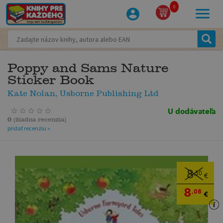
0
Poppy and Sams Nature
Sticker Book
Kate Nolan, Usborne Publishing Ltd
U dodávateľa
0
(
žiadna recenzia
)
pridať recenziu »
8
,50
€
8
,08
€