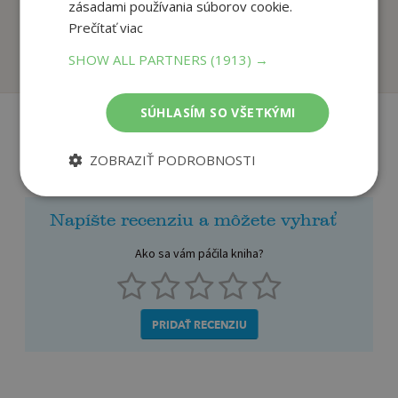
Book: Farm
Book: Animals
zásadami používania súborov cookie.
Kate Nolan,
Kate Nolan,
Prečítať viac
U dodávateľa
U dodávateľa
SHOW ALL PARTNERS
(1913) →
SÚHLASÍM SO VŠETKÝMI
Recenzie čitateľov
ZOBRAZIŤ PODROBNOSTI
Napíšte recenziu a môžete vyhrať
Ako sa vám páčila kniha?
PRIDAŤ RECENZIU