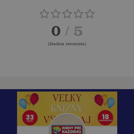
0
/ 5
(
žiadna recenzia
)