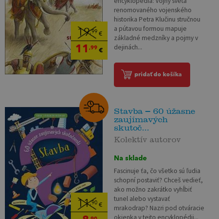
encyklopédia: Vojny sveta
renomovaného vojenského
historika Petra Klučinu stručnou
a pútavou formou mapuje
19
,99
€
základné medzníky a pojmy v
11
dejinách...
,99
€
pridať do košíka
Stavba – 60 úžasne
zaujímavých
skutoč...
Kolektív autorov
Na sklade
Fascinuje ťa, čo všetko sú ľudia
schopní postaviť? Chceš vedieť,
ako možno zakrátko vyhĺbiť
tunel alebo vystavať
11
,90
€
mrakodrap? Nazri pod otváracie
okienka v tejto encyklopédii...
,90