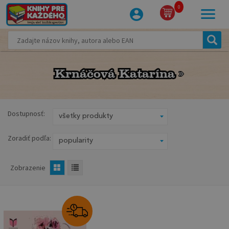
0
Krnáčová Katarína
Krnáčová Katarína
Dostupnosť:
Zoradiť podľa:
Zobrazenie