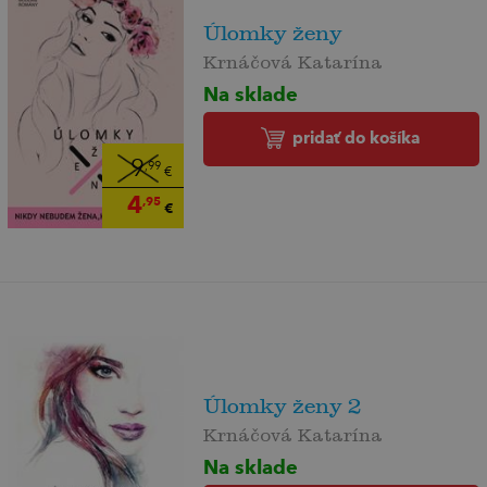
Úlomky ženy
Krnáčová Katarína
Na sklade
pridať do košíka
9
,99
€
4
,95
€
Úlomky ženy 2
Krnáčová Katarína
Na sklade