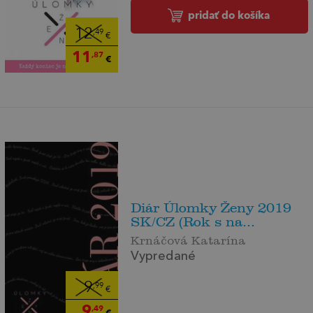
pridať do košíka
12
,49
€
11
,87
€
Diár Úlomky Ženy 2019
SK/CZ (Rok s na...
Krnáčová Katarína
Vypredané
9
,99
€
9
,49
€