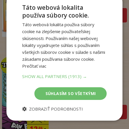
Na sklade
Táto webová lokalita
používa súbory cookie.
pridať do košíka
14
,50
€
Táto webová lokalita používa súbory
7
,95
cookie na zlepšenie používateľskej
€
skúsenosti. Používaním našej webovej
lokality vyjadrujete súhlas s používaním
všetkých súborov cookie v súlade s našimi
zásadami používania súborov cookie.
TOP
TOP
Prečítať viac
SHOW ALL PARTNERS
(1913) →
Dogman. Larva 22 (8)
Dav Pilkey
SÚHLASÍM SO VŠETKÝMI
Na sklade
ZOBRAZIŤ PODROBNOSTI
pridať do košíka
14
,95
€
12
,86