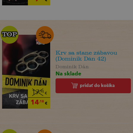
TOP
TOP
Krv sa stane zábavou
(Dominik Dán 42)
Dominik Dán
Na sklade
pridať do košíka
17
,95
€
14
,18
€