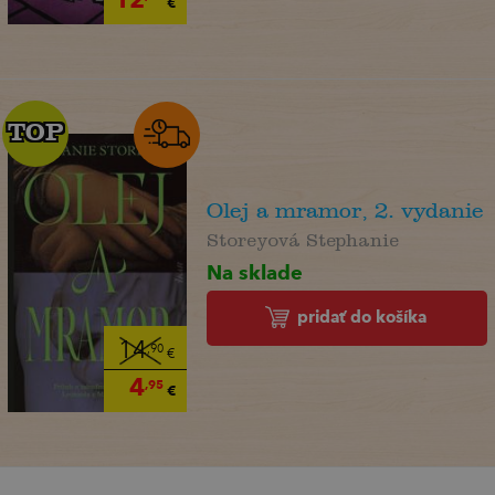
€
TOP
TOP
Olej a mramor, 2. vydanie
Storeyová Stephanie
Na sklade
pridať do košíka
14
,90
€
4
,95
€