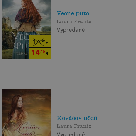
Večné puto
Laura Frantz
Vypredané
14
,90
€
14
,16
€
Kováčov učeň
Laura Frantz
Vypredané