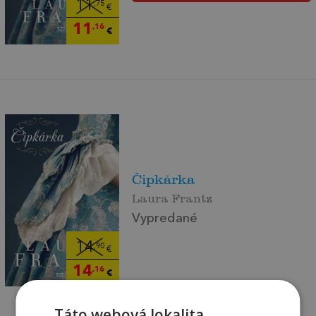
11
,75
€
11
,16
€
Čipkárka
Laura Frantz
Vypredané
14
,90
€
14
,16
€
Táto webová lokalita