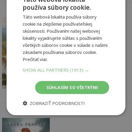
používa súbory cookie.
Táto webová lokalita používa súbory
cookie na zlepšenie používateľskej
skúsenosti. Používaním našej webovej
lokality vyjadrujete súhlas s používaním
Neobyčajná žena
všetkých súborov cookie v súlade s našimi
zásadami používania súborov cookie.
Laura Frantz
Prečítať viac
Vypredané
SHOW ALL PARTNERS
(1913) →
14
,90
€
14
,16
€
SÚHLASÍM SO VŠETKÝMI
ZOBRAZIŤ PODROBNOSTI