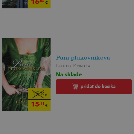
16
,06
€
Pani plukovníková
Laura Frantz
Na sklade
pridať do košíka
15
,90
€
15
,11
€