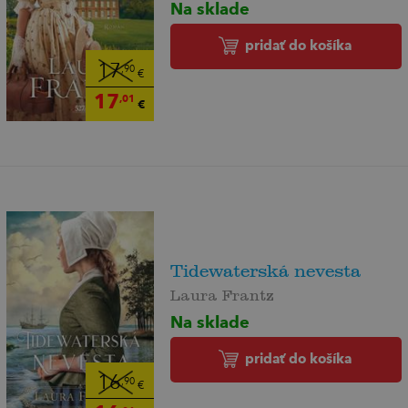
Na sklade
pridať do košíka
17
,90
€
17
,01
€
Tidewaterská nevesta
Laura Frantz
Na sklade
pridať do košíka
16
,90
€