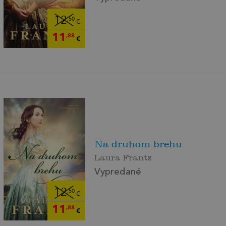
12
,50
€
11
,88
€
Na druhom brehu
Laura Frantz
Vypredané
12
,50
€
11
,88
€