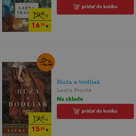
pridať do košíka
19
,90
€
16
,32
€
Ruža a bodliak
Laura Frantz
Na sklade
pridať do košíka
17
,90
€
15
,22
€