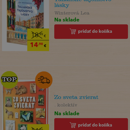
lásky
Winterová Lea
Na sklade
pridať do košíka
18
,99
€
14
,98
€
TOP
TOP
Zo sveta zvierat
. kolektív
Na sklade
pridať do košíka