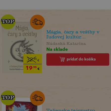
TOP
TOP
Mágia, čary a veštby v
ľudovej kultúr...
Nádaská Katarína
Na sklade
pridať do košíka
32
,90
€
19
,95
€
TOP
TOP
Talianske tajomstvo