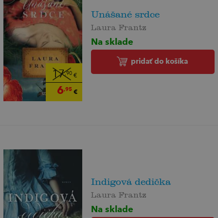
Unášané srdce
Laura Frantz
Na sklade
pridať do košíka
17
,90
€
6
,95
€
Indigová dedička
Laura Frantz
Na sklade