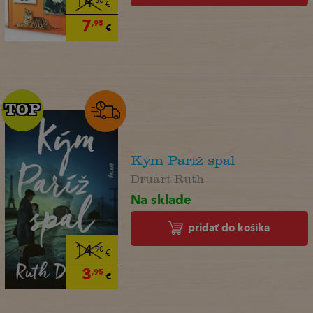
14
,50
€
7
,95
€
TOP
TOP
Kým Paríž spal
Druart Ruth
Na sklade
pridať do košíka
14
,90
€
3
,95
€