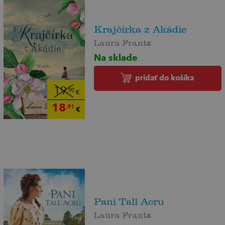
Krajčírka z Akádie
Laura Frantz
Na sklade
pridať do košíka
19
,90
€
18
,91
€
Pani Tall Acru
Laura Frantz