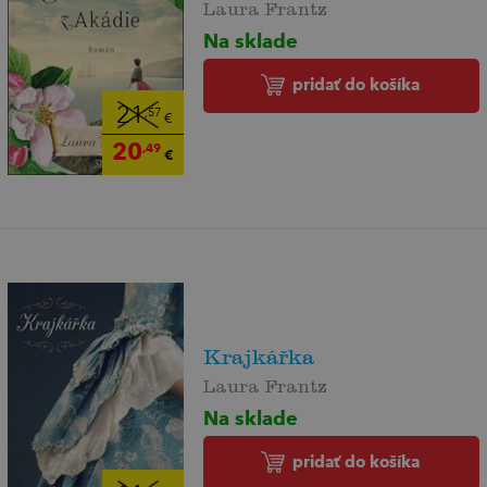
Laura Frantz
Na sklade
pridať do košíka
21
,57
€
20
,49
€
Krajkářka
Laura Frantz
Na sklade
pridať do košíka