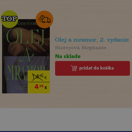
TOP
TOP
Olej a mramor, 2. vydanie
Storeyová Stephanie
Na sklade
pridať do košíka
14
,90
€
4
,95
€