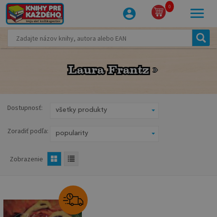
0
Laura Frantz
Laura Frantz
Dostupnosť:
Zoradiť podľa:
Zobrazenie