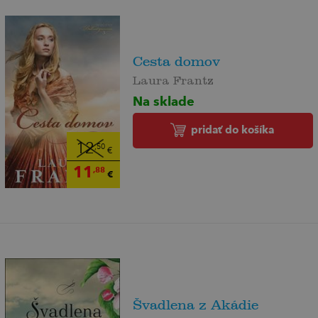
Cesta domov
Laura Frantz
Na sklade
pridať do košíka
12
,50
€
11
,88
€
Švadlena z Akádie