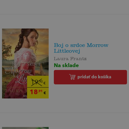
Boj o srdce Morrow
Littleovej
Laura Frantz
Na sklade
pridať do košíka
19
,90
€
18
,91
€