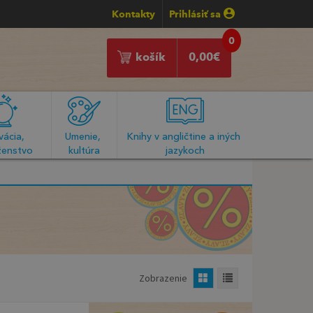
Kontakty
Prihlásiť sa
0
košík
0,00
€
ácia, 
Umenie, 
Knihy v angličtine a iných 
enstvo
kultúra
jazykoch
Zobrazenie