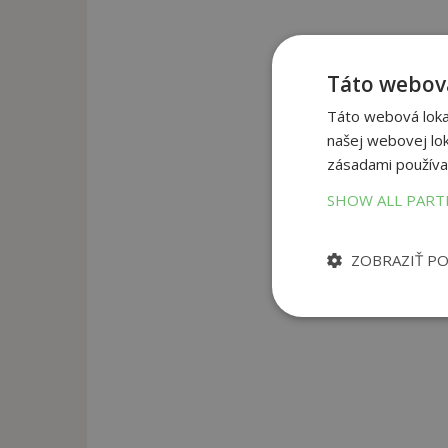
Táto webová
Táto webová lokal
našej webovej lok
zásadami používa
SHOW ALL PAR
ZOBRAZIŤ P