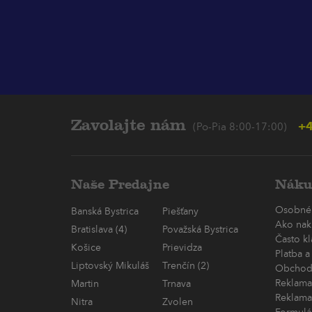
Zavolajte nám
+4
(Po-Pia 8:00-17:00)
Naše Predajne
Náku
Osobné
Banská Bystrica
Piešťany
Ako nak
Bratislava (4)
Považská Bystrica
Často k
Košice
Prievidza
Platba a
Liptovský Mikuláš
Trenčín (2)
Obchod
Reklama
Martin
Trnava
Reklama
Nitra
Zvolen