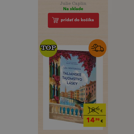
Julie Caplin
Na sklade
pridať do košíka
TOP
TOP
18
,99
€
14
,98
€