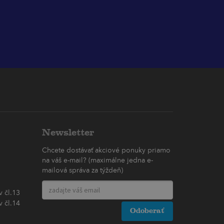
Newsletter
Chcete dostávať akciové ponuky priamo
na váš e-mail? (maximálne jedna e-
mailová správa za týždeň)
 čl.13
 čl.14
Odoberať