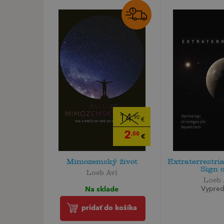
14
,90
€
2
,50
€
Mimozemský život
Extraterrestria
Sign of
Loeb Avi
Loeb 
Na sklade
Vypre
pridať do košíka