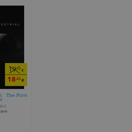
19
,19
€
18
,23
€
l : The First
 ...
Avi
dané