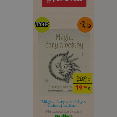
pridať do košíka
TOP
TOP
32
,90
€
19
,95
€
Mágia, čary a veštby v
ľudovej kultúr...
Nádaská Katarína
Na sklade