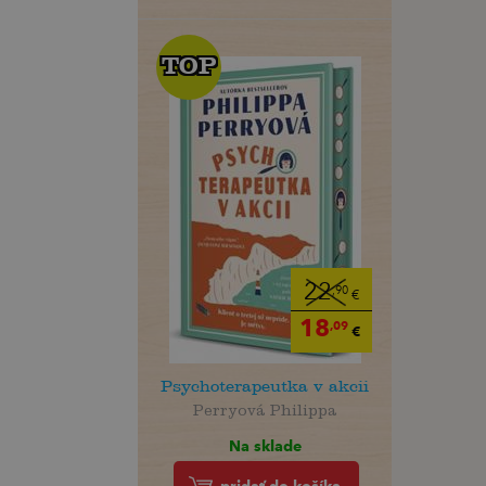
TOP
TOP
22
,90
€
18
,09
€
Psychoterapeutka v akcii
Perryová Philippa
Na sklade