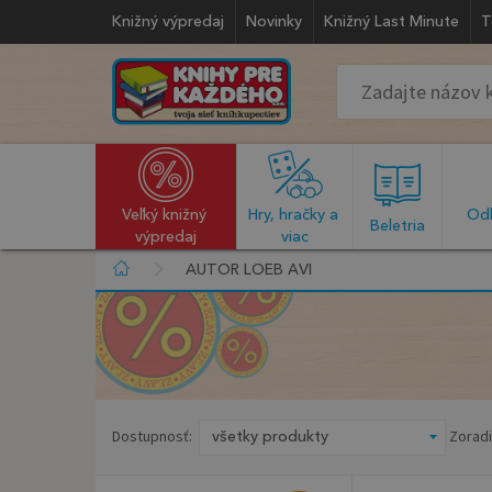
Knižný výpredaj
Novinky
Knižný Last Minute
T
Veľký knižný 
Hry, hračky a 
Odb
  Beletria  
výpredaj
viac
AUTOR LOEB AVI
Dostupnosť:
Zoradi