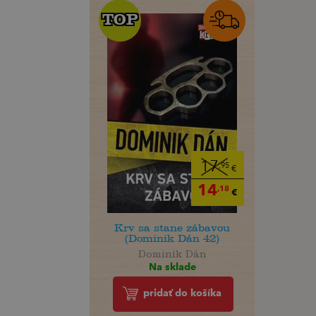
TOP
TOP
17
,95
€
14
,18
€
Krv sa stane zábavou
(Dominik Dán 42)
Dominik Dán
Na sklade
pridať do košíka