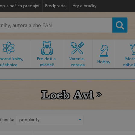
op z našich predajní
Predpredaj
Hry a hračky
orné knihy, 
Pre deti a 
Varenie, 
Motiv
  Hobby  
učebnice
mládež
zdravie
nábož
Loeb Avi
Loeb Avi
ť podľa: