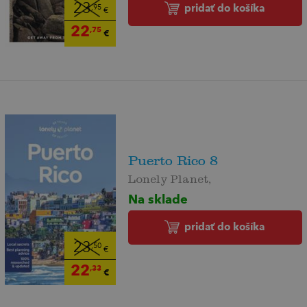
23
pridať do košíka
,95
€
22
,75
€
Puerto Rico 8
Lonely Planet,
Na sklade
pridať do košíka
23
,50
€
22
,33
€