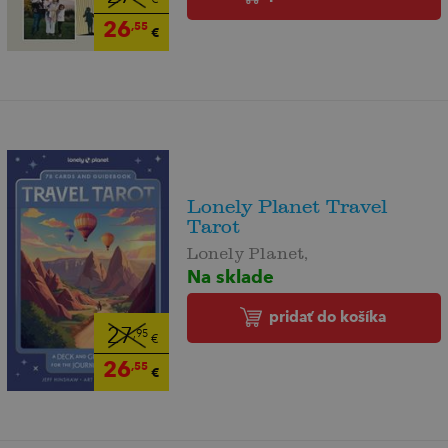
26
,55
€
Lonely Planet Travel
Tarot
Lonely Planet,
Na sklade
pridať do košíka
27
,95
€
26
,55
€