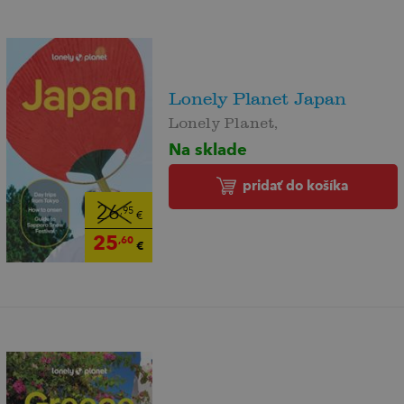
Lonely Planet Japan
Lonely Planet,
Na sklade
pridať do košíka
26
,95
€
25
,60
€