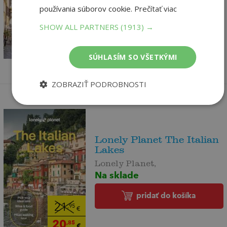
používania súborov cookie.
Prečítať viac
pridať do košíka
SHOW ALL PARTNERS
(1913) →
21
,95
€
20
,85
€
SÚHLASÍM SO VŠETKÝMI
ZOBRAZIŤ PODROBNOSTI
Lonely Planet The Italian
Lakes
Lonely Planet,
Na sklade
pridať do košíka
21
,95
€
20
,85
€