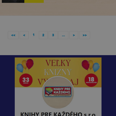
1
<<
<
2
3
...
>
>>