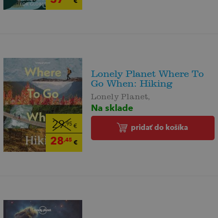
€
Lonely Planet Where To
Go When: Hiking
Lonely Planet,
Na sklade
29
,95
pridať do košíka
€
28
,45
€