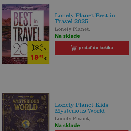
Lonely Planet Best in
Travel 2025
Lonely Planet,
Na sklade
19
pridať do košíka
,95
€
18
,95
€
Lonely Planet Kids
Mysterious World
Lonely Planet,
Na sklade