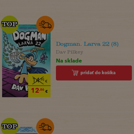
TOP
TOP
Dogman. Larva 22 (8)
Dav Pilkey
Na sklade
pridať do košíka
14
,95
€
12
,86
€
TOP
TOP