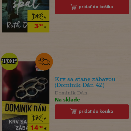
pridať do košíka
14
,90
€
3
,95
€
TOP
TOP
Krv sa stane zábavou
(Dominik Dán 42)
Dominik Dán
Na sklade
pridať do košíka
17
,95
€
14
,18
€