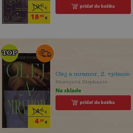
pridať do košíka
19
,95
€
18
,95
€
TOP
TOP
Olej a mramor, 2. vydanie
Storeyová Stephanie
Na sklade
pridať do košíka
14
,90
€
4
,95
€