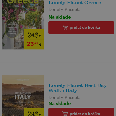
Lonely Planet Greece
Lonely Planet,
Na sklade
pridať do košíka
24
,95
€
23
,70
€
Lonely Planet Best Day
Walks Italy
Lonely Planet,
Na sklade
pridať do košíka
23
,95
€