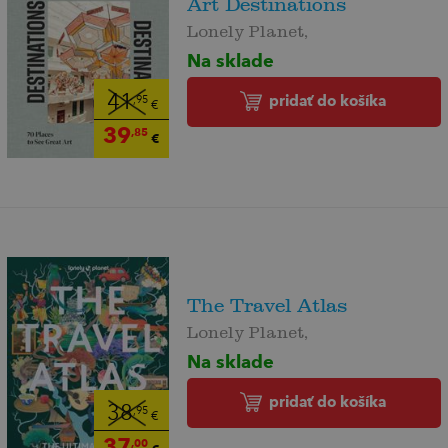
Art Destinations
Lonely Planet,
Na sklade
pridať do košíka
41
,95
€
39
,85
€
The Travel Atlas
Lonely Planet,
Na sklade
pridať do košíka
38
,95
€
37
,00