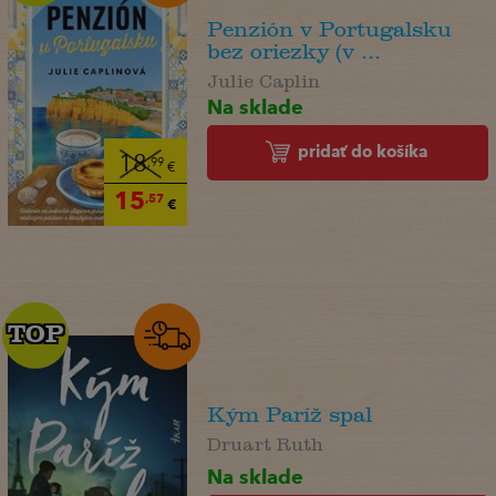
Penzión v Portugalsku
bez oriezky (v ...
Julie Caplin
Na sklade
pridať do košíka
18
,99
€
15
,57
€
TOP
TOP
Kým Paríž spal
Druart Ruth
Na sklade