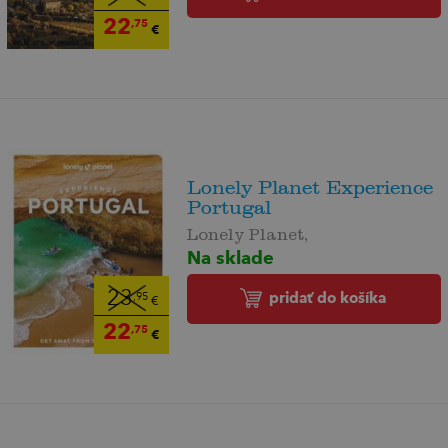
22
,75
€
Lonely Planet Experience
Portugal
Lonely Planet,
Na sklade
23
pridať do košíka
,95
€
22
,75
€