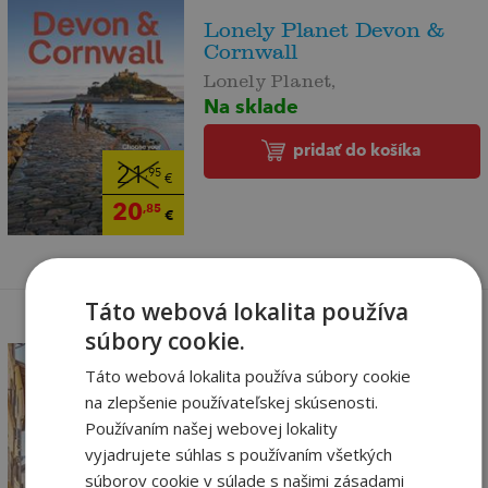
Lonely Planet Devon &
Cornwall
Lonely Planet,
Na sklade
pridať do košíka
21
,95
€
20
,85
€
Táto webová lokalita používa
súbory cookie.
Táto webová lokalita používa súbory cookie
na zlepšenie používateľskej skúsenosti.
Lonely Planet Rome
Používaním našej webovej lokality
Lonely Planet,
vyjadrujete súhlas s používaním všetkých
Na sklade
súborov cookie v súlade s našimi zásadami