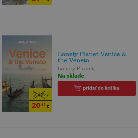
Lonely Planet Venice &
the Veneto
Lonely Planet,
Na sklade
pridať do košíka
21
,95
€
20
,85
€