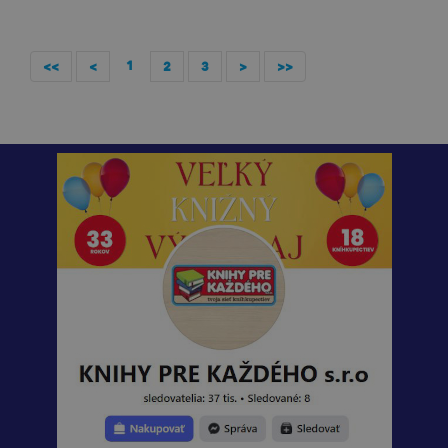
1
<<
<
2
3
>
>>