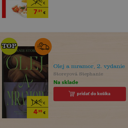
7
,90
€
7
,51
€
TOP
TOP
Olej a mramor, 2. vydanie
Storeyová Stephanie
Na sklade
pridať do košíka
14
,90
€
4
,95
€