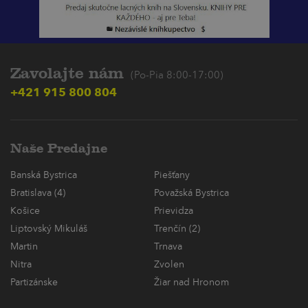
Zavolajte nám
(Po-Pia 8:00-17:00)
+421 915 800 804
Naše Predajne
Banská Bystrica
Piešťany
Bratislava (4)
Považská Bystrica
Košice
Prievidza
Liptovský Mikuláš
Trenčín (2)
Martin
Trnava
Nitra
Zvolen
Partizánske
Žiar nad Hronom