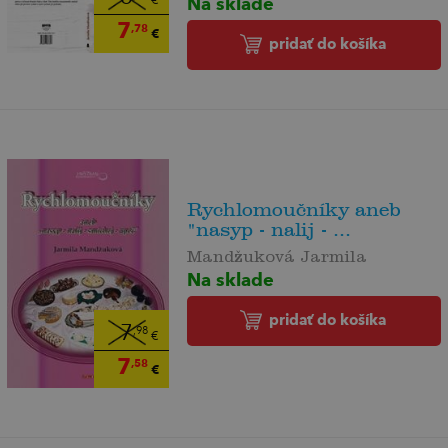
Na sklade
€
7
,78
€
pridať do košíka
Rychlomoučníky aneb
"nasyp - nalij - ...
Mandžuková Jarmila
Na sklade
pridať do košíka
7
,98
€
7
,58
€