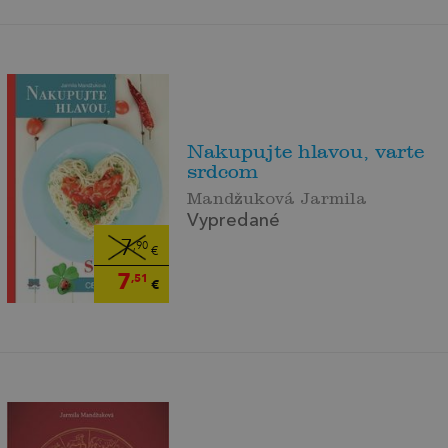
Nakupujte hlavou, varte
srdcom
Mandžuková Jarmila
Vypredané
7
,90
€
7
,51
€