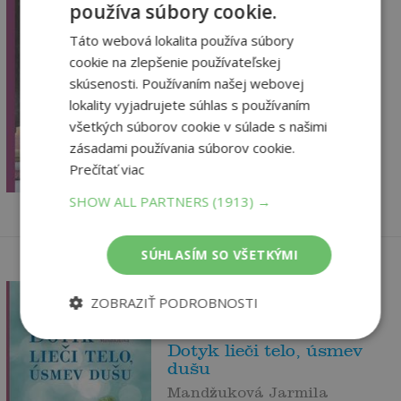
používa súbory cookie.
Táto webová lokalita používa súbory
Dotyk lieči telo, úsmev
cookie na zlepšenie používateľskej
dušu
skúsenosti. Používaním našej webovej
Mandžuková Jarmila
lokality vyjadrujete súhlas s používaním
Vypredané
všetkých súborov cookie v súlade s našimi
7
,90
zásadami používania súborov cookie.
€
Prečítať viac
7
,51
€
SHOW ALL PARTNERS
(1913) →
SÚHLASÍM SO VŠETKÝMI
ZOBRAZIŤ PODROBNOSTI
Dotyk lieči telo, úsmev
dušu
Mandžuková Jarmila