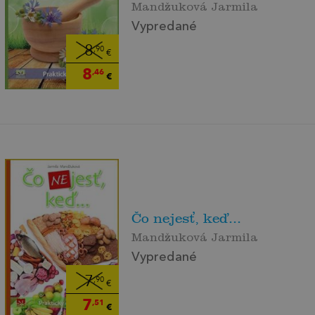
Mandžuková Jarmila
Vypredané
8
,90
€
8
,46
€
Čo nejesť, keď...
Mandžuková Jarmila
Vypredané
7
,90
€
7
,51
€