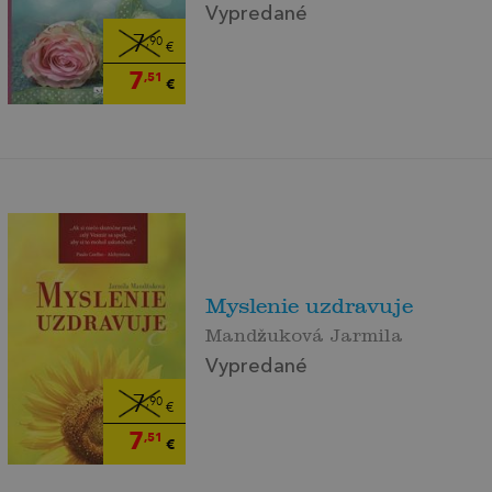
Vypredané
7
,90
€
7
,51
€
Myslenie uzdravuje
Mandžuková Jarmila
Vypredané
7
,90
€
7
,51
€