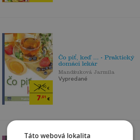
Čo piť, keď ... - Praktický
domáci lekár
Mandžuková Jarmila
Vypredané
7
,90
€
7
,51
€
Táto webová lokalita