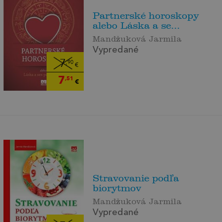
Partnerské horoskopy
alebo Láska a se...
Mandžuková Jarmila
Vypredané
7
,90
€
7
,51
€
Stravovanie podľa
biorytmov
Mandžuková Jarmila
Vypredané