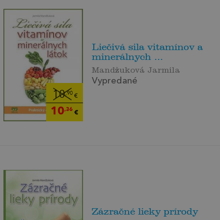
Liečivá sila vitamínov a
minerálnych ...
Mandžuková Jarmila
Vypredané
10
,90
€
10
,36
€
Zázračné lieky prírody