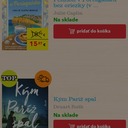
bez oriezky (v ...
Julie Caplin
Na sklade
pridať do košíka
18
,99
€
15
,57
€
TOP
TOP
Kým Paríž spal
Druart Ruth
Na sklade
pridať do košíka