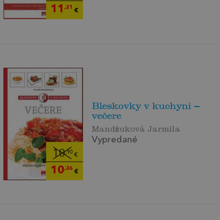
11
,31
€
Bleskovky v kuchyni –
večere
Mandžuková Jarmila
Vypredané
10
,90
€
10
,36
€