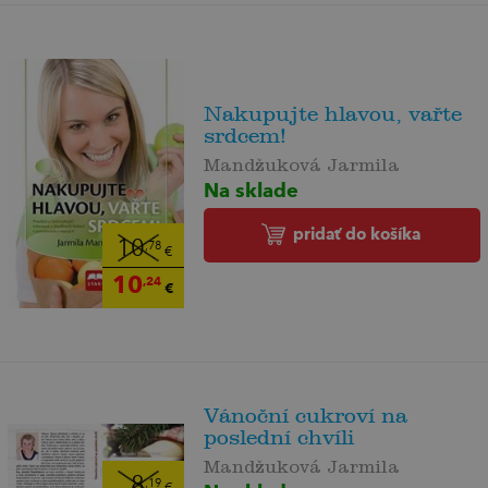
Nakupujte hlavou, vařte
srdcem!
Mandžuková Jarmila
Na sklade
pridať do košíka
10
,78
€
10
,24
€
Vánoční cukroví na
poslední chvíli
Mandžuková Jarmila
8
,19