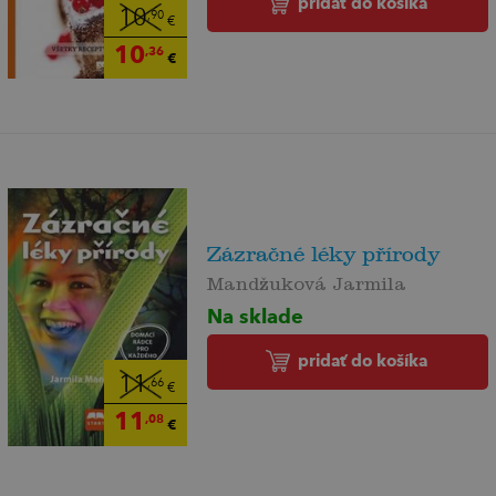
pridať do košíka
10
,90
€
10
,36
€
Zázračné léky přírody
Mandžuková Jarmila
Na sklade
pridať do košíka
11
,66
€
11
,08
€