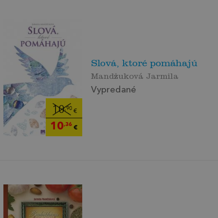
Slová, ktoré pomáhajú
Mandžuková Jarmila
Vypredané
10
,90
€
10
,36
€