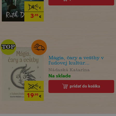
14
,90
€
3
,95
€
TOP
TOP
Mágia, čary a veštby v
ľudovej kultúr...
Nádaská Katarína
Na sklade
pridať do košíka
32
,90
€
19
,95
€