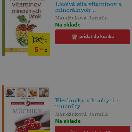
Liečivá sila vitamínov a
minerálnych ...
Mandžuková Jarmila
Na sklade
pridať do košíka
10
,90
€
5
,95
€
Bleskovky v kuchyni -
múčniky
Mandžuková Jarmila
Na sklade