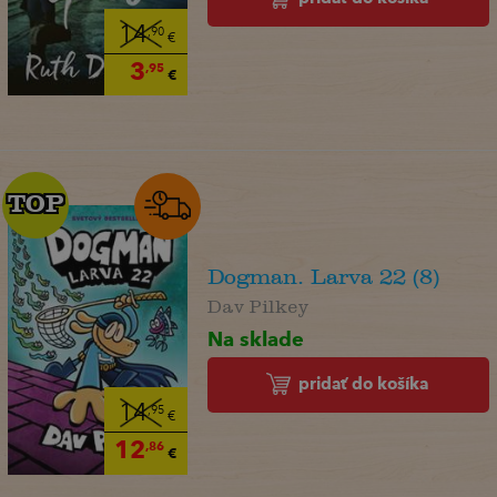
14
,90
€
3
,95
€
TOP
TOP
Dogman. Larva 22 (8)
Dav Pilkey
Na sklade
pridať do košíka
14
,95
€
12
,86
€