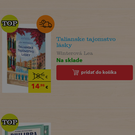
TOP
TOP
Talianske tajomstvo
lásky
Winterová Lea
Na sklade
pridať do košíka
18
,99
€
14
,98
€
TOP
TOP