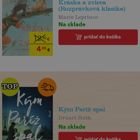
Kráska a zviera
(Rozprávková klasika)
Marie Leprince
Na sklade
pridať do košíka
12
,90
€
4
,95
€
TOP
TOP
Kým Paríž spal
Druart Ruth
Na sklade
pridať do košíka