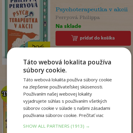
Psychoterapeutka v akcii
Perryová Philippa
Na sklade
pridať do košíka
22
,90
€
18
,09
€
Táto webová lokalita používa
súbory cookie.
Táto webová lokalita používa súbory cookie
na zlepšenie používateľskej skúsenosti.
TOP
TOP
Používaním našej webovej lokality
vyjadrujete súhlas s používaním všetkých
súborov cookie v súlade s našimi zásadami
Zo sveta zvierat
používania súborov cookie.
Prečítať viac
. kolektív
SHOW ALL PARTNERS
(1913) →
Na sklade