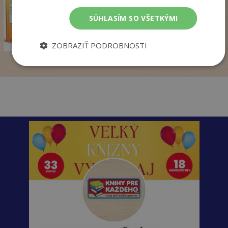
pridať do košíka
SÚHLASÍM SO VŠETKÝMI
14
,50
€
7
,95
€
ZOBRAZIŤ PODROBNOSTI