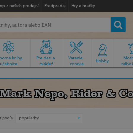
op z našich predajní
Predpredaj
Hry a hračky
orné knihy, 
Pre deti a 
Varenie, 
Motiv
  Hobby  
učebnice
mládež
zdravie
nábož
Mark Nepo, Rider & C
Mark Nepo, Rider & C
ť podľa: