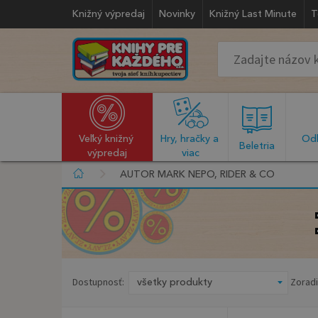
Knižný výpredaj
Novinky
Knižný Last Minute
T
Veľký knižný 
Hry, hračky a 
Odb
  Beletria  
výpredaj
viac
AUTOR MARK NEPO, RIDER & CO
Dostupnosť:
Zoradi