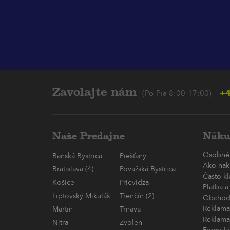
Zavolajte nám
+4
(Po-Pia 8:00-17:00)
Naše Predajne
Náku
Osobné
Banská Bystrica
Piešťany
Ako nak
Bratislava (4)
Považská Bystrica
Často k
Košice
Prievidza
Platba a
Liptovský Mikuláš
Trenčín (2)
Obchod
Reklama
Martin
Trnava
Reklama
Nitra
Zvolen