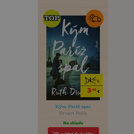
TOP
TOP
14
,90
€
3
,95
€
Kým Paríž spal
Druart Ruth
Na sklade