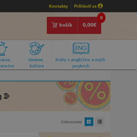
Kontakty
Prihlásiť sa
0
košík
0,00
€
ácia, 
Umenie, 
Knihy v angličtine a iných 
enstvo
kultúra
jazykoch
o
o
Zobrazenie