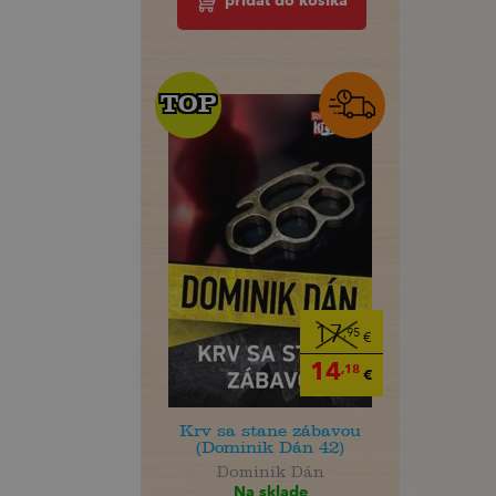
pridať do košíka
TOP
TOP
17
,95
€
14
,18
€
Krv sa stane zábavou
(Dominik Dán 42)
Dominik Dán
Na sklade