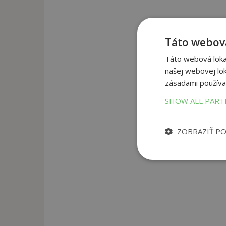
Táto webová
Táto webová lokal
našej webovej lok
zásadami používa
SHOW ALL PAR
ZOBRAZIŤ P