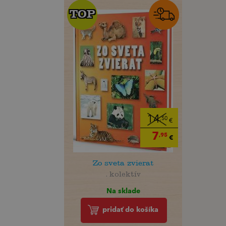
TOP
TOP
14
,50
€
7
,95
€
Zo sveta zvierat
. kolektív
Na sklade
pridať do košíka