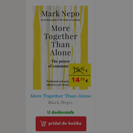
15
,50
€
14
,73
€
More Together Than Alone
Mark Nepo,
U dodávateľa
pridať do košíka