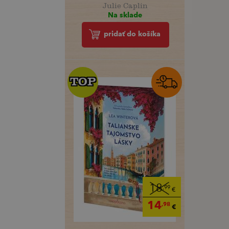
Julie Caplin
Na sklade
pridať do košíka
TOP
TOP
18
,99
€
14
,98
€