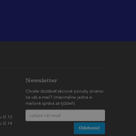
Newsletter
Chcete dostávať akciové ponuky priamo
na váš e-mail? (maximálne jedna e-
mailová správa za týždeň)
 čl.13
 čl.14
Odoberať