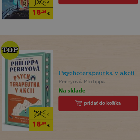
19
,20
€
18
,24
€
TOP
TOP
Psychoterapeutka v akcii
Perryová Philippa
Na sklade
pridať do košíka
22
,90
€
18
,09
€