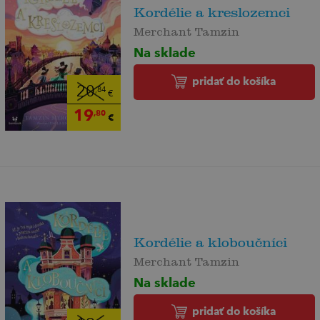
Kordélie a kreslozemci
Merchant Tamzin
Na sklade
pridať do košíka
20
,84
€
19
,80
€
Kordélie a kloboučníci
Merchant Tamzin
Na sklade
pridať do košíka