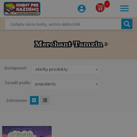
0
Merchant Tamzin
Merchant Tamzin
Dostupnosť:
Zoradiť podľa:
Zobrazenie