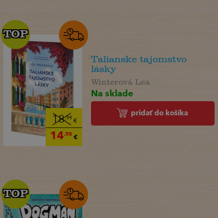
TOP
TOP
Talianske tajomstvo
lásky
Winterová Lea
Na sklade
pridať do košíka
18
,99
€
14
,98
€
TOP
TOP