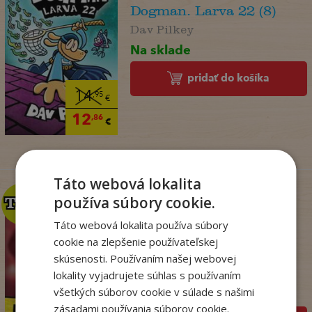
Dogman. Larva 22 (8)
Dav Pilkey
Na sklade
pridať do košíka
14
,95
€
12
,86
€
Táto webová lokalita
používa súbory cookie.
TOP
TOP
Táto webová lokalita používa súbory
cookie na zlepšenie používateľskej
Krv sa stane zábavou
skúsenosti. Používaním našej webovej
(Dominik Dán 42)
lokality vyjadrujete súhlas s používaním
Dominik Dán
všetkých súborov cookie v súlade s našimi
Na sklade
zásadami používania súborov cookie.