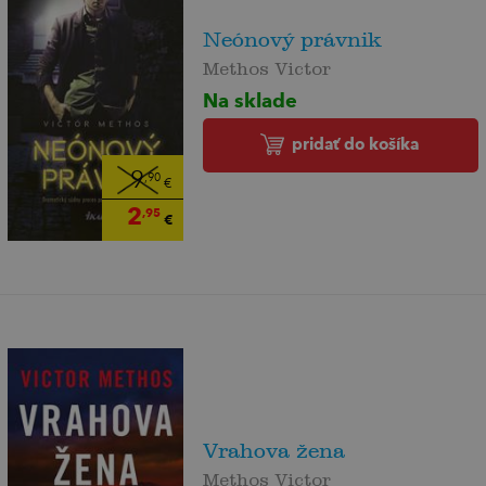
Neónový právnik
Methos Victor
Na sklade
pridať do košíka
9
,90
€
2
,95
€
Vrahova žena
Methos Victor