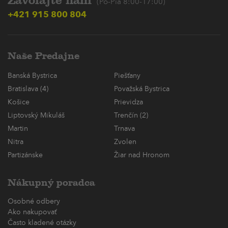
Zavolajte nám
(Po-Pia 8:00-17:00)
+421 915 800 804
Naše Predajne
Banská Bystrica
Piešťany
Bratislava (4)
Považská Bystrica
Košice
Prievidza
Liptovský Mikuláš
Trenčín (2)
Martin
Trnava
Nitra
Zvolen
Partizánske
Žiar nad Hronom
Nákupný poradca
Osobné odbery
Ako nakupovať
Často kladené otázky