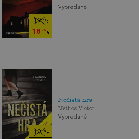
Vypredané
19
,74
€
18
,75
€
Nečistá hra
Methos Victor
Vypredané
19
,19
€