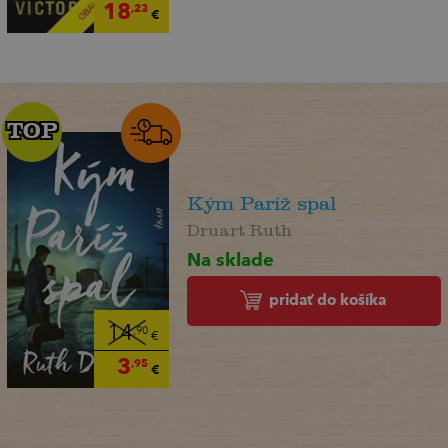
18
,23
€
TOP
TOP
Kým Paríž spal
Druart Ruth
Na sklade
pridať do košíka
14
,90
€
3
,95
€