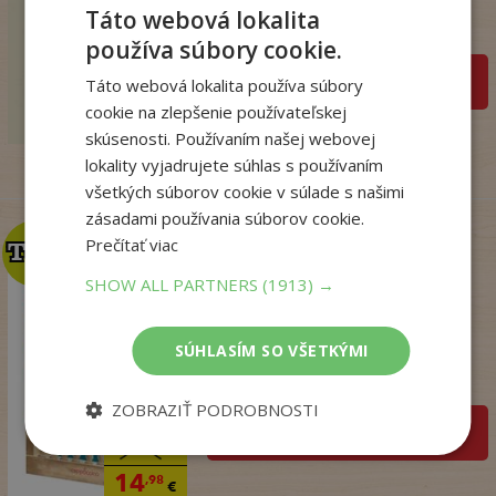
Nádaská Katarína
Táto webová lokalita
Na sklade
používa súbory cookie.
pridať do košíka
32
Táto webová lokalita používa súbory
,90
€
cookie na zlepšenie používateľskej
19
,95
€
skúsenosti. Používaním našej webovej
lokality vyjadrujete súhlas s používaním
všetkých súborov cookie v súlade s našimi
zásadami používania súborov cookie.
Prečítať viac
TOP
TOP
SHOW ALL PARTNERS
(1913) →
Talianske tajomstvo
lásky
SÚHLASÍM SO VŠETKÝMI
Winterová Lea
Na sklade
ZOBRAZIŤ PODROBNOSTI
pridať do košíka
18
,99
€
14
,98
€