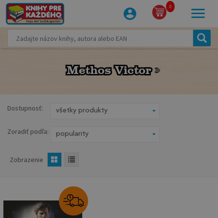
0
Methos Victor
Methos Victor
Dostupnosť:
Zoradiť podľa:
Zobrazenie