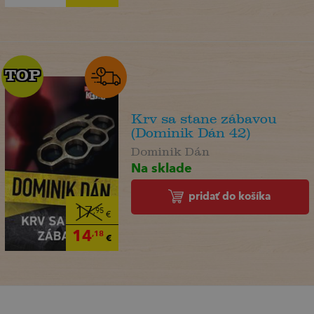
TOP
TOP
Krv sa stane zábavou
(Dominik Dán 42)
Dominik Dán
Na sklade
pridať do košíka
17
,95
€
14
,18
€