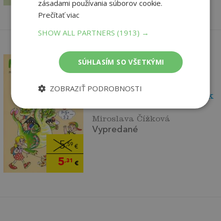
zásadami používania súborov cookie.
Prečítať viac
SHOW ALL PARTNERS
(1913) →
SÚHLASÍM SO VŠETKÝMI
ZOBRAZIŤ PODROBNOSTI
Matematika pro 2. ročník
základní ško...
Miroslava Čížková
Vypredané
5
,59
€
5
,31
€