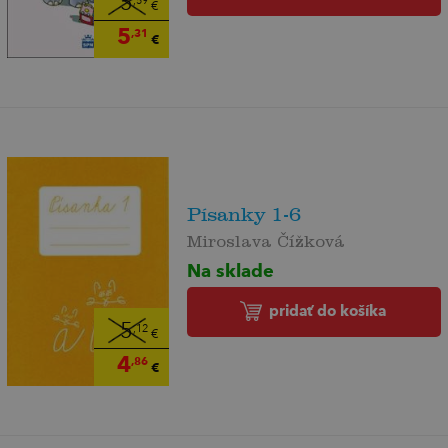
5
,59
€
5
,31
€
Písanky 1-6
Miroslava Čížková
Na sklade
pridať do košíka
5
,12
€
4
,86
€