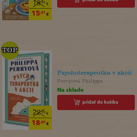
18
,99
€
15
,57
€
TOP
TOP
Psychoterapeutka v akcii
Perryová Philippa
Na sklade
pridať do košíka
22
,90
€
18
,09
€