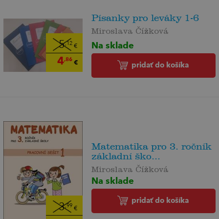
Písanky pro leváky 1-6
Miroslava Čížková
5
Na sklade
,12
€
4
,86
€
pridať do košíka
Matematika pro 3. ročník
základní ško...
Miroslava Čížková
Na sklade
pridať do košíka
3
,99
€