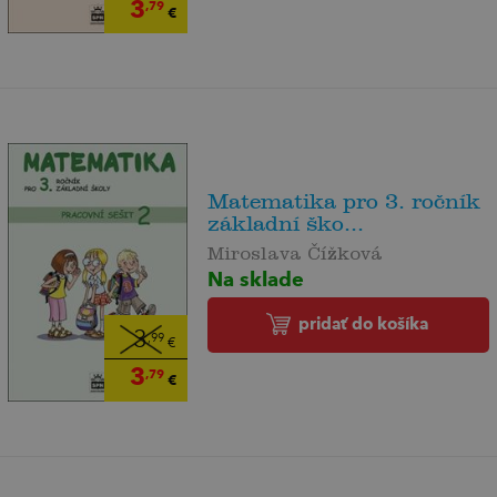
3
,79
€
Matematika pro 3. ročník
základní ško...
Miroslava Čížková
Na sklade
pridať do košíka
3
,99
€
3
,79
€