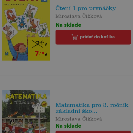
Čtení 1 pro prvňáčky
Miroslava Čížková
Na sklade
pridať do košíka
7
,47
€
7
,10
€
Matematika pro 3. ročník
základní ško...
Miroslava Čížková
Na sklade