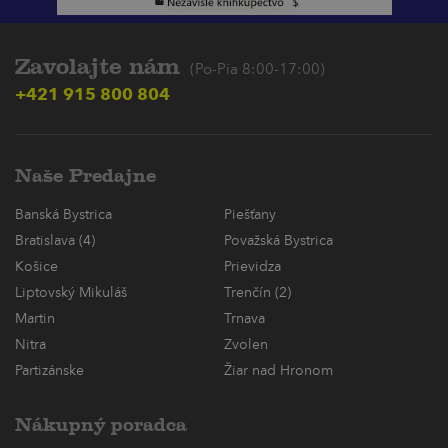
Zavolajte nám
(Po-Pia 8:00-17:00)
+421 915 800 804
Naše Predajne
Banská Bystrica
Piešťany
Bratislava (4)
Považská Bystrica
Košice
Prievidza
Liptovský Mikuláš
Trenčín (2)
Martin
Trnava
Nitra
Zvolen
Partizánske
Žiar nad Hronom
Nákupný poradca