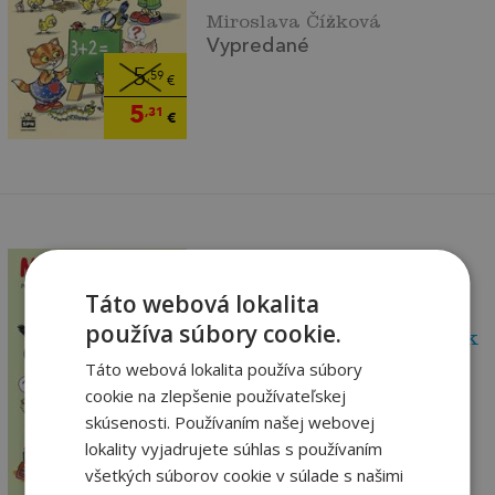
Miroslava Čížková
Vypredané
5
,59
€
5
,31
€
Táto webová lokalita
používa súbory cookie.
Matematika pro 1. ročník
základní ško...
Táto webová lokalita používa súbory
Miroslava Čížková
cookie na zlepšenie používateľskej
Vypredané
skúsenosti. Používaním našej webovej
5
lokality vyjadrujete súhlas s používaním
,59
€
všetkých súborov cookie v súlade s našimi
5
,31
€