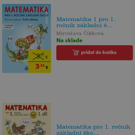
Matematika 1 pro 1.
ročník základní š...
Miroslava Čížková
Na sklade
pridať do košíka
3
,71
€
3
,52
€
Matematika pro 1. ročník
základní ško...