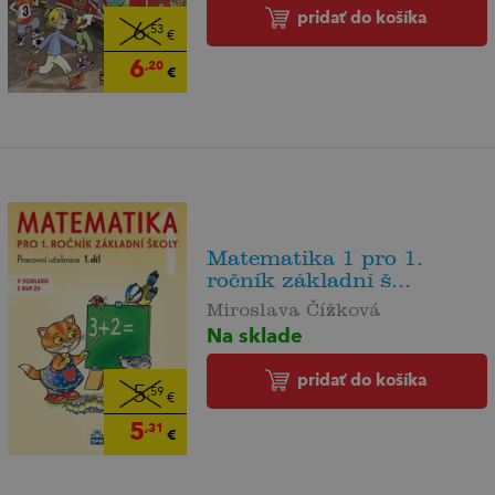
pridať do košíka
6
,53
€
6
,20
€
Matematika 1 pro 1.
ročník základní š...
Miroslava Čížková
Na sklade
pridať do košíka
5
,59
€
5
,31
€