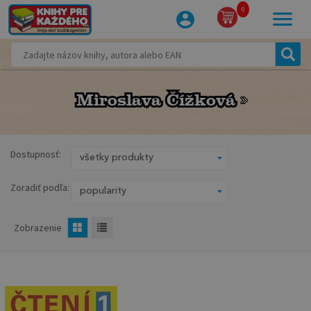
0
Miroslava Čížková
Miroslava Čížková
Dostupnosť:
Zoradiť podľa:
Zobrazenie