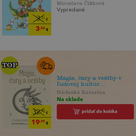
Miroslava Čížková
Vypredané
3
,71
€
3
,52
€
TOP
TOP
Mágia, čary a veštby v
ľudovej kultúr...
Nádaská Katarína
Na sklade
pridať do košíka
32
,90
€
19
,95
€