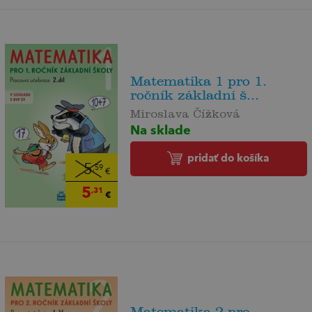
Matematika 1 pro 1.
ročník základní š...
Miroslava Čížková
Na sklade
pridať do košíka
5
,59
€
5
,31
€
Matematika 2 pro