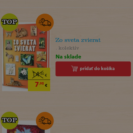
TOP
TOP
Zo sveta zvierat
. kolektív
Na sklade
pridať do košíka
14
,50
€
7
,95
€
TOP
TOP