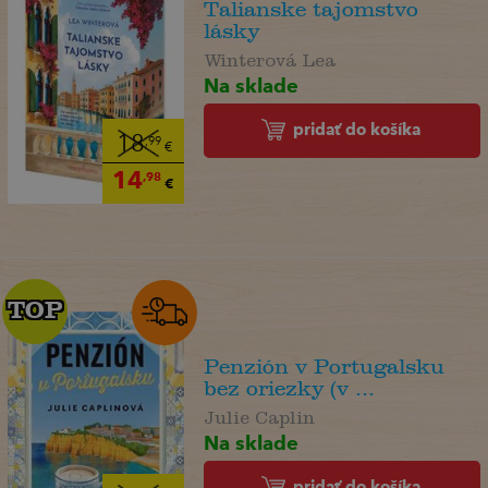
Talianske tajomstvo
lásky
Winterová Lea
Na sklade
pridať do košíka
18
,99
€
14
,98
€
TOP
TOP
Penzión v Portugalsku
bez oriezky (v ...
Julie Caplin
Na sklade
pridať do košíka