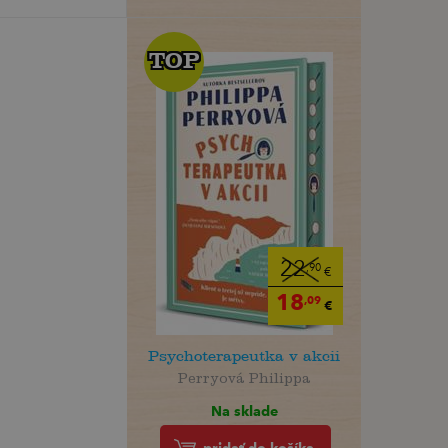
TOP
TOP
22
,90
€
18
,09
€
Psychoterapeutka v akcii
Perryová Philippa
Na sklade