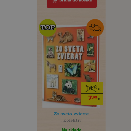
pridať do košíka
TOP
TOP
14
,50
€
7
,95
€
Zo sveta zvierat
. kolektív
Na sklade