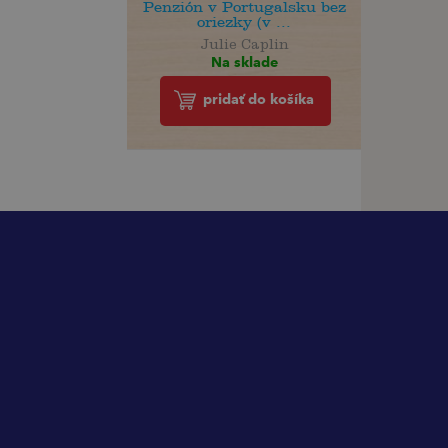
Penzión v Portugalsku bez
oriezky (v ...
Julie Caplin
Na sklade
pridať do košíka