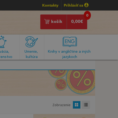
Kontakty
Prihlásiť sa
0
košík
0,00
€
ácia, 
Umenie, 
Knihy v angličtine a iných 
enstvo
kultúra
jazykoch
Zobrazenie