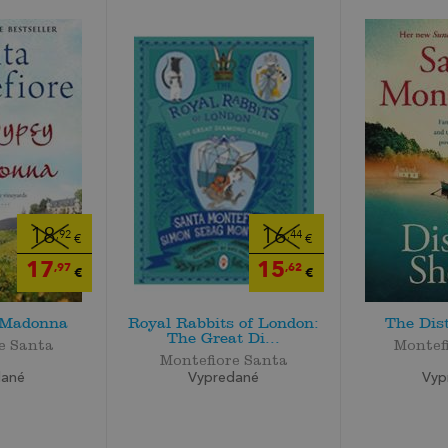
18
16
,92
,44
€
€
17
15
,97
,62
€
€
 Madonna
Royal Rabbits of London:
The Dis
The Great Di...
e Santa
Montef
Montefiore Santa
dané
Vyp
Vypredané