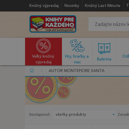
Knižný výpredaj
Novinky
Knižný Last Minute
T
Veľký knižný 
Hry, hračky a 
Odb
  Beletria  
výpredaj
viac
AUTOR MONTEFIORE SANTA
Dostupnosť:
Zoradi