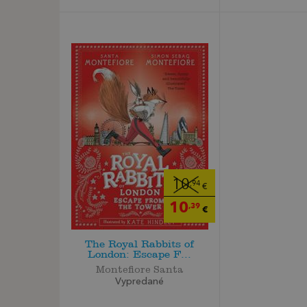
10
,94
€
10
,39
€
The Royal Rabbits of
London: Escape F...
Montefiore Santa
Vypredané