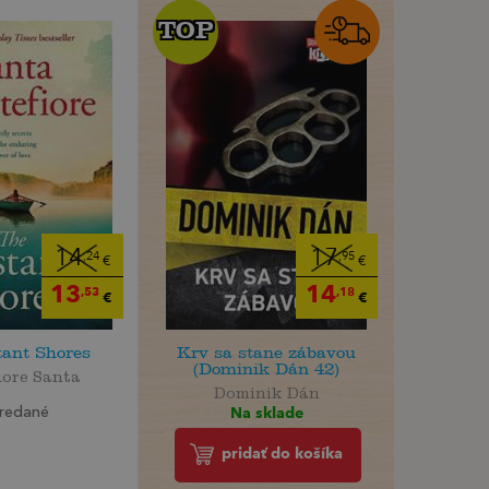
TOP
TOP
14
17
,24
,95
€
€
13
14
,53
,18
€
€
tant Shores
Krv sa stane zábavou
(Dominik Dán 42)
iore Santa
Dominik Dán
Na sklade
redané
pridať do košíka