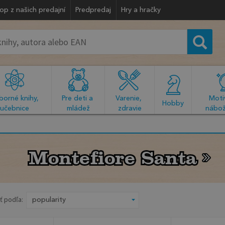
op z našich predajní
Predpredaj
Hry a hračky
orné knihy, 
Pre deti a 
Varenie, 
Motiv
  Hobby  
učebnice
mládež
zdravie
nábož
Montefiore Santa
Montefiore Santa
ť podľa: