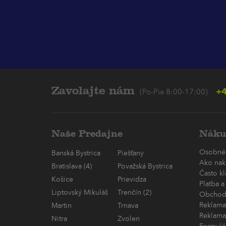
Zavolajte nám
+4
(Po-Pia 8:00-17:00)
Naše Predajne
Náku
Osobné
Banská Bystrica
Piešťany
Ako nak
Bratislava (4)
Považská Bystrica
Často k
Košice
Prievidza
Platba a
Liptovský Mikuláš
Trenčín (2)
Obchod
Reklama
Martin
Trnava
Reklama
Nitra
Zvolen