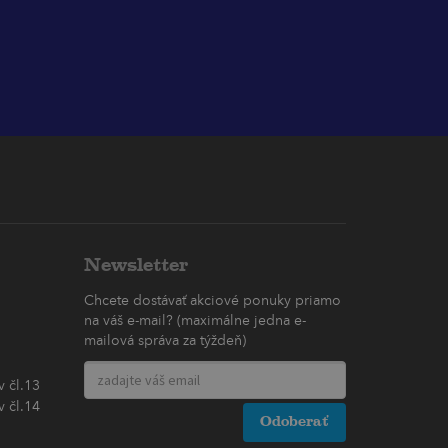
Newsletter
Chcete dostávať akciové ponuky priamo
na váš e-mail? (maximálne jedna e-
mailová správa za týždeň)
 čl.13
 čl.14
Odoberať