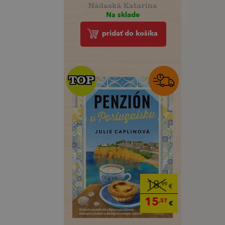
Nádaská Katarína
Na sklade
pridať do košíka
TOP
TOP
18
,99
€
15
,57
€