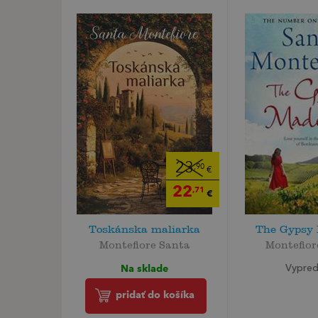
23
,90
€
22
,71
€
Toskánska maliarka
The Gypsy
Montefiore Santa
Montefior
Na sklade
Vypre
pridať do košíka