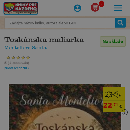
0
Toskánska maliarka
Na sklade
Montefiore Santa
5
(
1 recenzia
)
pridať recenziu »
23
,90
€
22
,71
€