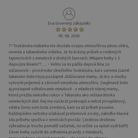
Eva (overený zákazník)
05. 06. 2026
?? Toskánska maliarka ma dostala svojou atmosférou plnou slnka,
umenia a talianskeho vidieka. Je to krásny príbeh o rodinných
tajomstvách z minulosti a druhých šanciach. Milujem knihy s 2
dejovými líniami??…. ~ Veľmi sa mi páčila dejová línia zo
súčasnosti – prostredie slnečného Toskánska, kurz varenia (samé
talianske dobroty)a postupné zbližovanie mamy, dcéry a vnučky
vytvorili príjemnú a zároveň emotívnu atmosféru. Zaujímavé bolo
aj postupné odhaľovanie minulosti - z mladosti starej mamy,
ktorá prežila niekoľko rokov v Taliansku ako reštaurátorka
umeleckých diel. Dej ma viackrát prekvapil a nebol prvoplánový,
vďaka čomu som bola zvedavá, kam sa až príbeh posunie.
Každopádne netreba očakávať prelomové zvraty, nakoľko hlavná
sila príbehu spočíva v emóciách postáv. (Jedinou drobnou
výhradou je trochu pomalší začiatok, no určite sa oplatí vydržať!!!)
Záver knihy vyústil do odhalenia pravdy z minulosti,
znovunájdenia starých priateľov, ale najmä do obnovy