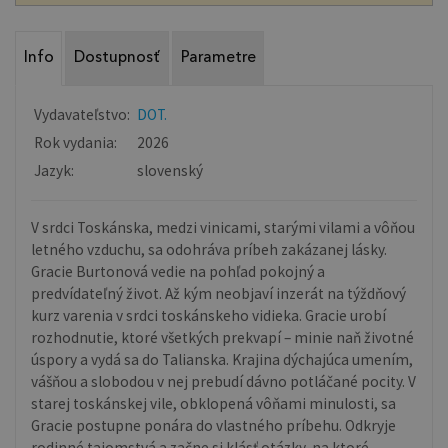
Info
Dostupnosť
Parametre
Vydavateľstvo:
DOT.
Rok vydania:
2026
Jazyk:
slovenský
V srdci Toskánska, medzi vinicami, starými vilami a vôňou
letného vzduchu, sa odohráva príbeh zakázanej lásky.
Gracie Burtonová vedie na pohľad pokojný a
predvídateľný život. Až kým neobjaví inzerát na týždňový
kurz varenia v srdci toskánskeho vidieka. Gracie urobí
rozhodnutie, ktoré všetkých prekvapí – minie naň životné
úspory a vydá sa do Talianska. Krajina dýchajúca umením,
vášňou a slobodou v nej prebudí dávno potláčané pocity. V
starej toskánskej vile, obklopená vôňami minulosti, sa
Gracie postupne ponára do vlastného príbehu. Odkryje
rodinné tajomstvá a začne si klásť otázky, na ktoré