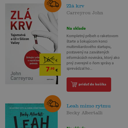
Zlá krv
Carreyrou John
Na sklade
Kompletný príbeh o raketovom
štarte a šokujúcom konci
multimiliardového startupu,
postavený na zasvätených
informáciách novinára, ktorý ako
16
,90
€
prvý zverejnil o ňom správy a
7
sprevádzal ho...
,95
€
pridať do košíka
Leah mimo rytmu
Becky Albertalli