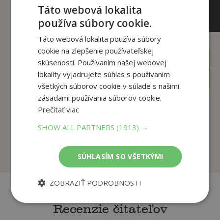
Táto webová lokalita
používa súbory cookie.
Táto webová lokalita používa súbory
cookie na zlepšenie používateľskej
14
13
,90
,90
skúsenosti. Používaním našej webovej
€
€
lokality vyjadrujete súhlas s používaním
11
5
,77
,90
€
€
všetkých súborov cookie v súlade s našimi
zásadami používania súborov cookie.
Prečítať viac
Palác
Olívia
SHOW ALL PARTNERS
(1913) →
Steel Danielle
Keleová-Vasilková Táňa
Na sklade
Na sklade
SÚHLASÍM SO VŠETKÝMI
ZOBRAZIŤ PODROBNOSTI
Recenzie čitateľov