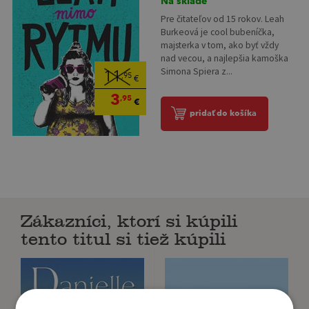
Na sklade
Pre čitateľov od 15 rokov. Leah
Burkeová je cool bubeníčka,
majsterka v tom, ako byť vždy
nad vecou, a najlepšia kamoška
Simona Spiera z...
11
,95
€
3
,95
€
pridať do košíka
Zákazníci, ktorí si kúpili
tento titul si tiež kúpili