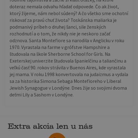
doteraz nemala odvahu hľadať odpovede. Čo ak život,
ktorý žijeme, nám nebol súdený? A čo všetko sme ochotní
riskovať za pravú chuť života? Toskánska maliarka je
podmanivý príbeh o druhej šanci, sile ženských
rozhodnutí a o tom, že nikdy nie je neskoro začať
odznova. Santa Montefiore sa narodila v Anglicku v roku
1970. Vyrastala na farme v grófstve Hampshire a
študovala na škole Sherborne School for Girls. Na
Exeterskej univerzite študovala španielčinu a taliančinu a
veľkú časť 90. rokov strávila v Buenos Aires, kde vyrastala
jej mama. V roku 1998 konvertovala na judaizmus a vydala
sa za historika Simona Sebaga Montefioreho v Liberal
Jewish Synagogue v Londýne. Dnes žije so svojimi dvoma
deťmi Lily a Sashom v Londýne.
Extra akcia len u nás