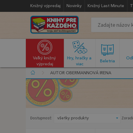
Knižný výpredaj
Novinky
Knižný Last Minute
T
Veľký knižný 
Hry, hračky a 
Odb
  Beletria  
výpredaj
viac
AUTOR OBERMANNOVÁ IRENA
Dostupnosť:
Zoradi