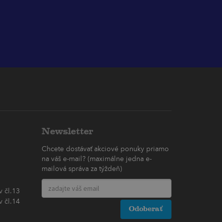
Newsletter
Chcete dostávať akciové ponuky priamo
na váš e-mail? (maximálne jedna e-
mailová správa za týždeň)
 čl.13
 čl.14
Odoberať