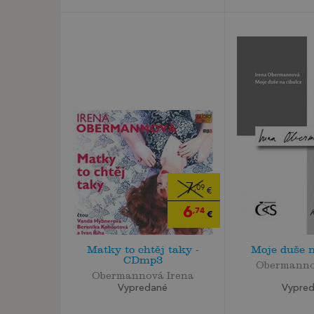
7
,09
€
6
,74
€
Matky to chtěj taky -
Moje duše n
CDmp3
Obermanno
Obermannová Irena
Vypre
Vypredané