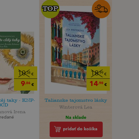
TOP
TOP
10
18
,38
,99
€
€
9
14
,86
,98
€
€
těj taky - KNP-
Talianske tajomstvo lásky
3CD
Winterová Lea
nová Irena
Na sklade
redané
pridať do košíka