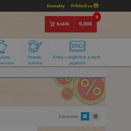
Kontakty
Prihlásiť sa
0
košík
0,00
€
ácia, 
Umenie, 
Knihy v angličtine a iných 
enstvo
kultúra
jazykoch
Zobrazenie