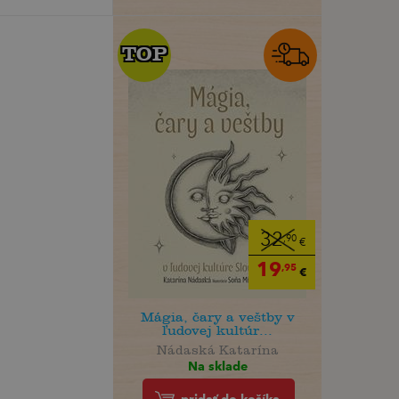
TOP
TOP
32
,90
€
19
,95
€
Mágia, čary a veštby v
ľudovej kultúr...
Nádaská Katarína
Na sklade