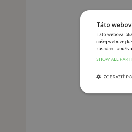
Táto webová
Táto webová lokal
našej webovej lok
zásadami používa
SHOW ALL PAR
ZOBRAZIŤ P