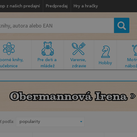
op z našich predajní
Predpredaj
Hry a hračky
orné knihy, 
Pre deti a 
Varenie, 
Motiv
  Hobby  
učebnice
mládež
zdravie
nábož
Obermannová Irena
Obermannová Irena
ť podľa: