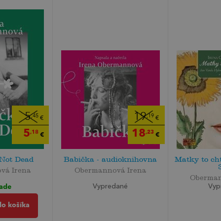
5
19
,45
,19
€
€
5
18
,18
,23
€
€
 Not Dead
Babička - audioknihovna
Matky to ch
vá Irena
Obermannová Irena
Oberman
lade
Vypredané
Vyp
do košíka