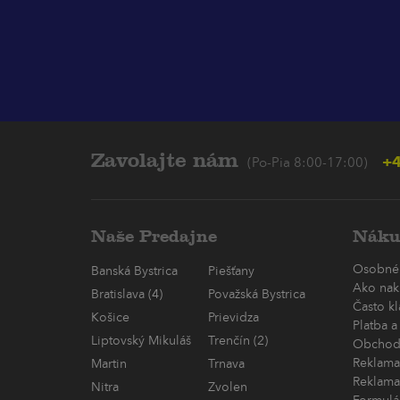
Zavolajte nám
+4
(Po-Pia 8:00-17:00)
Naše Predajne
Náku
Osobné
Banská Bystrica
Piešťany
Ako nak
Bratislava (4)
Považská Bystrica
Často k
Košice
Prievidza
Platba a
Liptovský Mikuláš
Trenčín (2)
Obchod
Reklama
Martin
Trnava
Reklama
Nitra
Zvolen