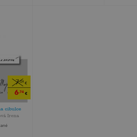
7
,09
€
6
,74
€
a cibulce
vá Irena
dané