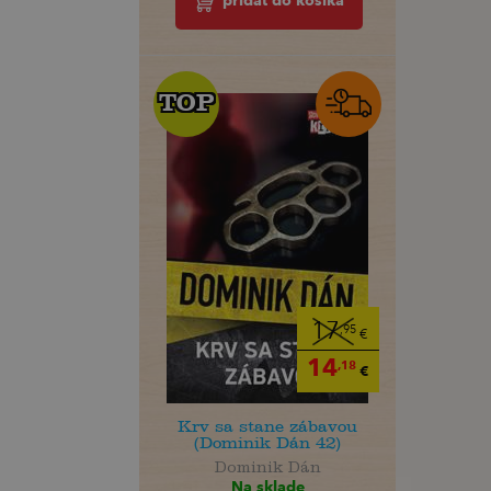
pridať do košíka
TOP
TOP
17
,95
€
14
,18
€
Krv sa stane zábavou
(Dominik Dán 42)
Dominik Dán
Na sklade