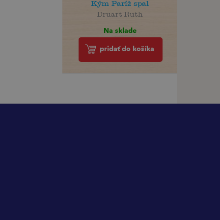
Kým Paríž spal
Druart Ruth
Na sklade
pridať do košíka