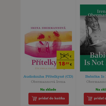
19
,19
€
18
,23
€
Audiokniha Přítelkyně (CD)
Babička Is
Obermannová Irena
Obermanno
Na sklade
Na sk
pridať do košíka
pridať 