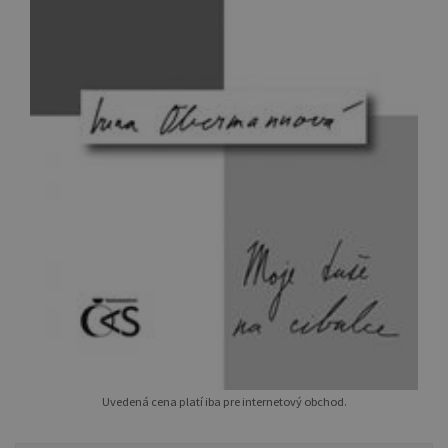
Uvedená cena platí iba pre internetový obchod.