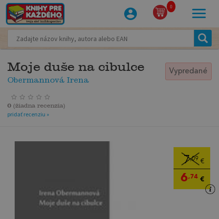
0
Moje duše na cibulce
Vypredané
Obermannová Irena
0
(
žiadna recenzia
)
pridať recenziu »
7
,09
€
6
,74
€