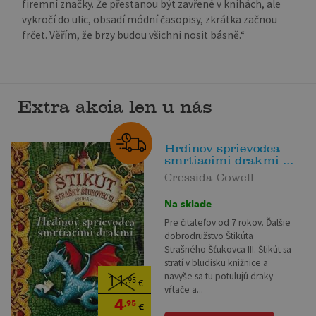
firemní značky. Že přestanou být zavřené v knihách, ale
vykročí do ulic, obsadí módní časopisy, zkrátka začnou
frčet. Věřím, že brzy budou všichni nosit básně.“
Extra akcia len u nás
Hrdinov sprievodca
smrtiacimi drakmi ...
Cressida Cowell
Na sklade
Pre čitateľov od 7 rokov. Ďalšie
dobrodružstvo Štikúta
Strašného Šťukovca III. Štikút sa
stratí v bludisku knižnice a
navyše sa tu potulujú draky
11
,95
€
vŕtače a...
4
,95
€