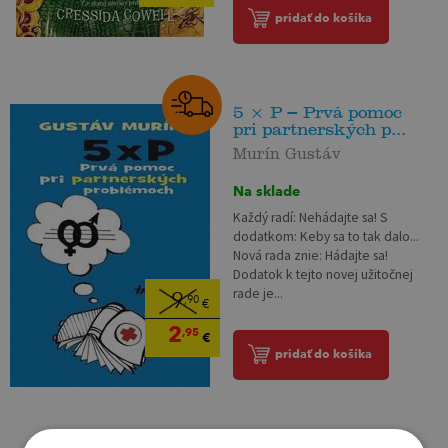
pridať do košíka
5 × P – Prvá pomoc
pri partnerských p...
Murín Gustáv
Na sklade
Každý radí: Nehádajte sa! S
dodatkom: Keby sa to tak dalo...
Nová rada znie: Hádajte sa!
Dodatok k tejto novej užitočnej
rade je...
9
,90
€
2
,95
€
pridať do košíka