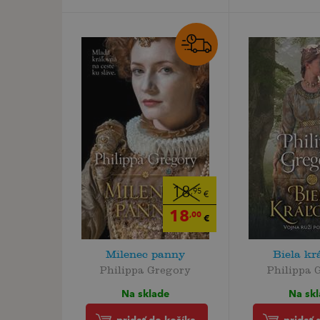
18
,95
€
18
,00
€
Milenec panny
Biela kr
Philippa Gregory
Philippa 
Na sklade
Na sk