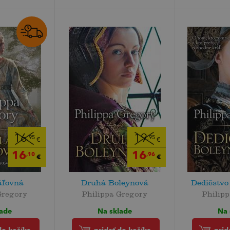
16
19
,95
,95
€
€
16
16
,10
,96
€
€
áľovná
Druhá Boleynová
Dedičstvo
Gregory
Philippa Gregory
Philip
lade
Na sklade
Na 