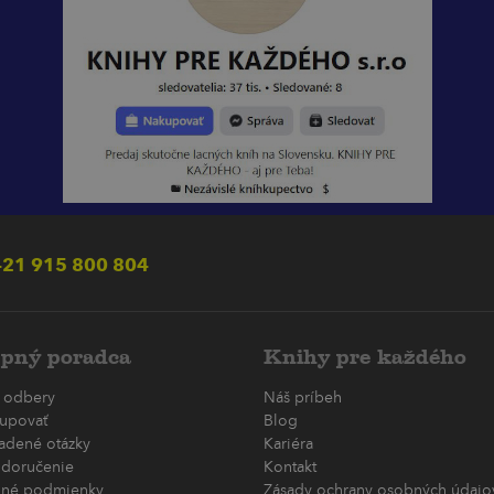
21 915 800 804
pný poradca
Knihy pre každého
 odbery
Náš príbeh
upovať
Blog
ladené otázky
Kariéra
 doručenie
Kontakt
né podmienky
Zásady ochrany osobných údajov