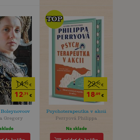
TOP
TOP
14
22
,95
,90
€
€
12
18
,71
,09
€
€
 Boleynovcov
Psychoterapeutka v akcii
pa Gregory
Perryová Philippa
sklade
Na sklade