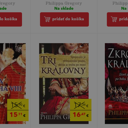
Gregory
Philippa Gregory
Philip
lade
Na sklade
Na 
do košíka
pridať do košíka
prid
15
17
,90
,34
€
€
15
16
,11
,47
€
€