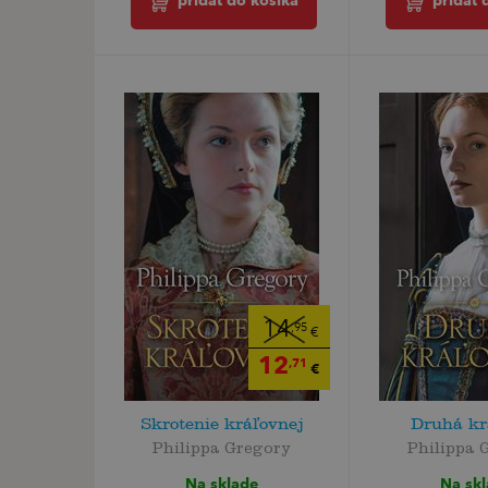
pridať do košíka
pridať 
14
,95
€
12
,71
€
Skrotenie kráľovnej
Druhá kr
Philippa Gregory
Philippa 
Na sklade
Na sk