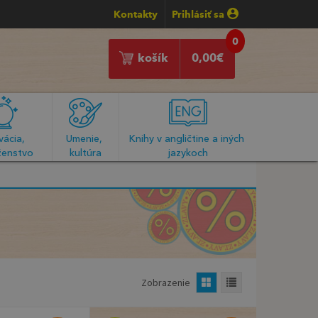
Kontakty
Prihlásiť sa
0
košík
0,00
€
ácia, 
Umenie, 
Knihy v angličtine a iných 
enstvo
kultúra
jazykoch
Zobrazenie