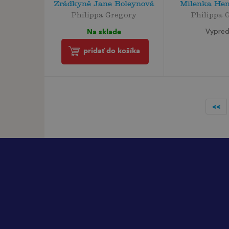
Zrádkyně Jane Boleynová
Milenka Hen
Philippa Gregory
Philippa 
Na sklade
Vypre
pridať do košíka
<<