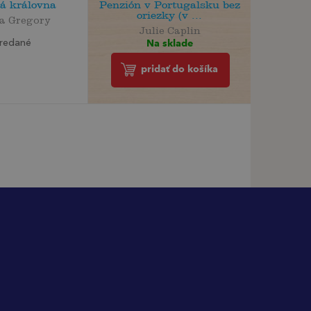
á královna
Penzión v Portugalsku bez
oriezky (v ...
pa Gregory
Julie Caplin
Na sklade
redané
pridať do košíka