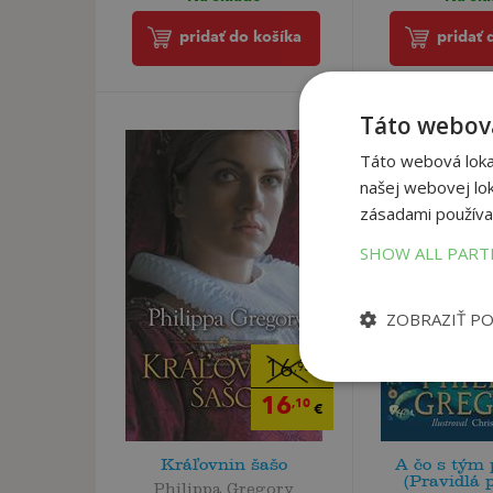
pridať do košíka
pridať 
Táto webová
Táto webová lokal
našej webovej lok
zásadami používa
SHOW ALL PAR
ZOBRAZIŤ P
16
,95
€
16
,10
€
Kráľovnin šašo
A čo s tým
(Pravidlá p
Philippa Gregory