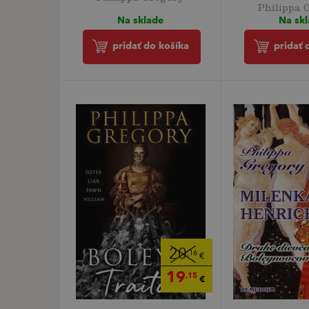
Philippa 
Na sklade
Na sk
pridať do košíka
pridať 
20
,16
€
19
,15
€