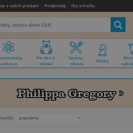
op z našich predajní
Predpredaj
Hry a hračky
orné knihy, 
Pre deti a 
Varenie, 
Motiv
  Hobby  
učebnice
mládež
zdravie
nábož
Philippa Gregory
Philippa Gregory
ť podľa: