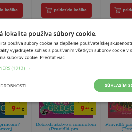
do košíka
pridať do košíka
prid
 lokalita používa súbory cookie.
ita používa súbory cookie na zlepšenie používateľskej skúsenosti
ality vyjadrujete súhlas s používaním všetkých súborov cookie v s
nia súborov cookie.
Prečítať viac
TNERS
(1913) →
ODROBNOSTI
SÚHLASÍM S
9
9
,95
,95
€
€
9
9
,45
,45
€
€
 princom?
Dobrodružstvo s mamutom
Pravidlá pr
ravej ...
(Pravidlá pra...
(Prav