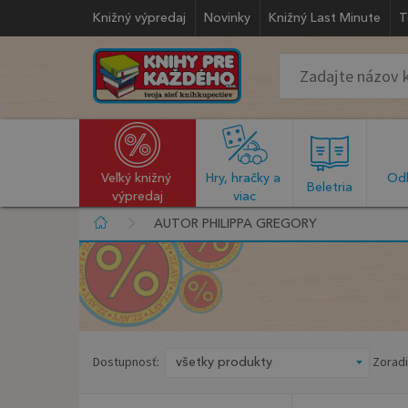
Knižný výpredaj
Novinky
Knižný Last Minute
T
Veľký knižný 
Hry, hračky a 
Odb
  Beletria  
výpredaj
viac
AUTOR PHILIPPA GREGORY
Dostupnosť:
Zoradi