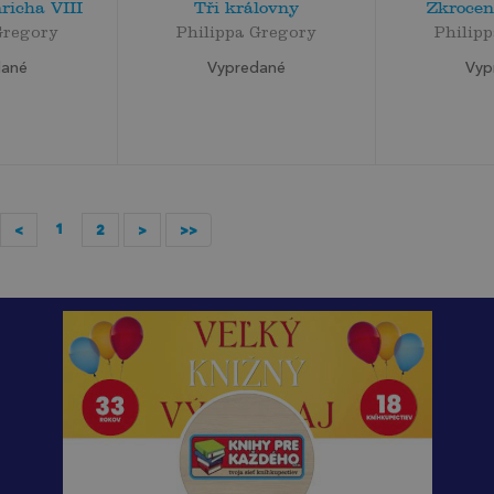
richa VIII
Tři královny
Zkrocen
Gregory
Philippa Gregory
Philip
dané
Vypredané
Vyp
1
<
2
>
>>