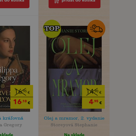
ať do košíka
pridať do košíka
TOP
TOP
16
14
,95
,90
€
€
16
4
,10
,95
€
€
á kráľovná
Olej a mramor, 2. vydanie
pa Gregory
Storeyová Stephanie
sklade
Na sklade