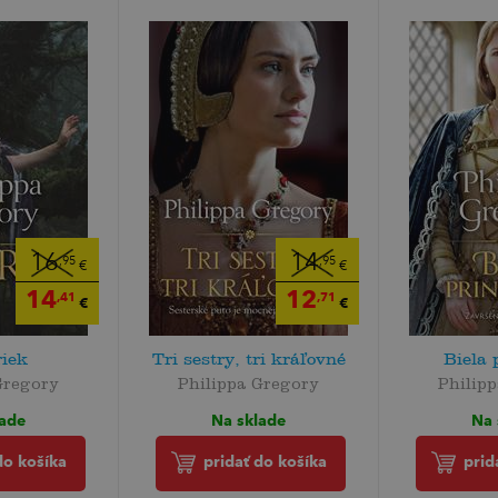
16
14
,95
,95
€
€
14
12
,41
,71
€
€
riek
Tri sestry, tri kráľovné
Biela 
Gregory
Philippa Gregory
Philip
lade
Na sklade
Na 
do košíka
pridať do košíka
prid