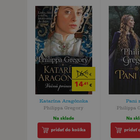
16
,95
€
14
,41
€
Katarína Aragónska
Pani 
Philippa Gregory
Philippa 
Na sklade
Na sk
pridať do košíka
pridať 