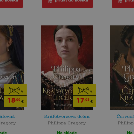
do košíka
pridať do košíka
prid
18
17
,95
,95
€
€
18
17
,00
,05
€
€
áľovná
Kráľotvorcova dcéra
Červen
Gregory
Philippa Gregory
Philip
lade
Na sklade
Na 