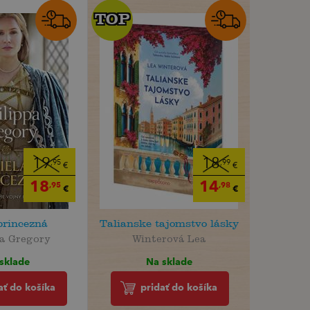
TOP
TOP
19
18
,95
,99
€
€
18
14
,95
,98
€
€
princezná
Talianske tajomstvo lásky
pa Gregory
Winterová Lea
sklade
Na sklade
ať do košíka
pridať do košíka