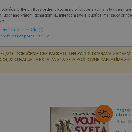
hodujúcej bitke pri Bosworthe, v ktorej po príchode z vyhnanstva triumfuje
h Tudor nad kráľom Richardom III., milencom svojej budúcej manželky princ
 z...
formácií o knihe nižšie
nosť v našich predajniach
34,90 €
DORUČENIE CEZ PACKETU LEN ZA 1 €.
DOPRAVA ZADARM
 34,90 €! NAKÚPTE EŠTE ZA 34,90 € A POŠTOVNÉ ZAPLATÍME ZA
!
Vojny 
stred
y
Petr K