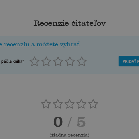
Recenzie čitateľov
e recenziu a môžete vyhrať
páčila kniha?
PRIDAŤ 
0
/ 5
(
žiadna recenzia
)