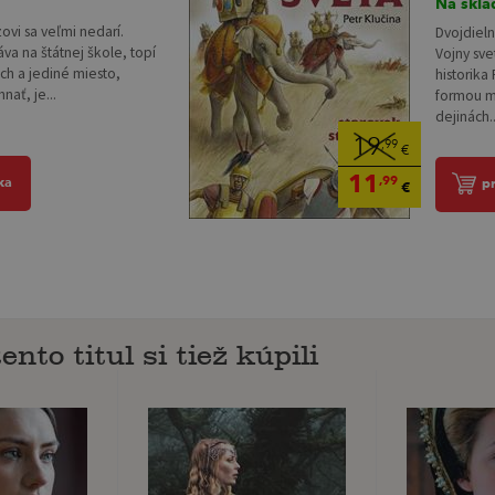
Na skla
vi sa veľmi nedarí.
Dvojdiel
va na štátnej škole, topí
Vojny sv
ch a jediné miesto,
historika
nať, je...
formou m
dejinách..
19
,99
€
11
,99
ka
p
€
ento titul si tiež kúpili