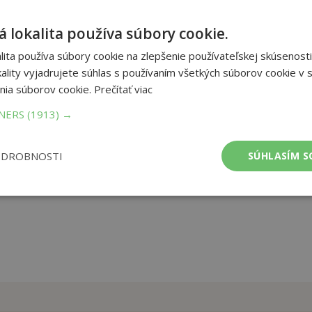
íchode z vyhnanstva triumfuje Henrich Tudor nad kráľom Richardom
 lokalita používa súbory cookie.
ety z Yorku, korunujú Tudora za anglického kráľa Henricha VII.
 desaťročia trvajúce vojny a nepriateľstvo dvoch kráľovských
ita používa súbory cookie na zlepšenie používateľskej skúsenosti
 rozvrátenej krajiny. Nevyriešené záhady minulosti vyúsťujú do
ality vyjadrujete súhlas s používaním všetkých súborov cookie v s
aj osobnej drámy kráľovského manželského páru.
nia súborov cookie.
Prečítať viac
TNERS
(1913) →
ba:
tvrdá s prebalom
ODROBNOSTI
SÚHLASÍM S