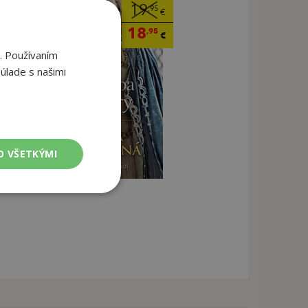
19
,95
€
18
,95
€
. Používaním
úlade s našimi
O VŠETKÝMI