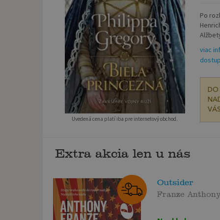
Po roz
Henric
Alžbety
viac in
dostup
DO 
NAD
VÁS
Uvedená cena platí iba pre internetový obchod.
Extra akcia len u nás
Outsider
Franze Anthon