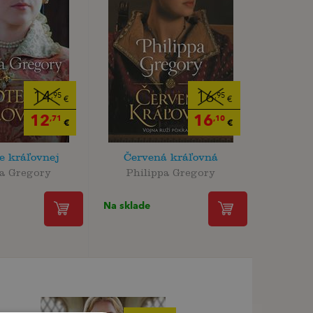
14
16
,95
,95
€
€
12
16
,71
,10
€
€
e kráľovnej
Červená kráľovná
pa Gregory
Philippa Gregory
Na sklade