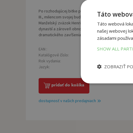
Po rozhodujúcej bitke pri Bosworthe, v ktorej po pr
Táto webová
III., milencom svojej budúcej manželky princeznej Alžb
Manželský zväzok Henricha a Alžbety má ukončiť celé
Táto webová lokal
dynastií a zároveň obnoviť stabilitu rodovými spormi
našej webovej lok
dramatického zavŕšenia boja znepriatelených rodov 
zásadami používa
SHOW ALL PAR
EAN :
Väz
9788055667973
Katalógové číslo:
1446072
Rok vydania:
2026
ZOBRAZIŤ P
Jazyk:
slovenský
pridať do košíka
dostupnosť v našich predajniach