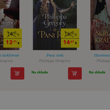
14
16
,95
,95
€
€
12
14
,71
,41
€
€
ri kráľovné
Pani riek
Skroteni
Gregory
Philippa Gregory
Philip
Na sklade
Na sklade