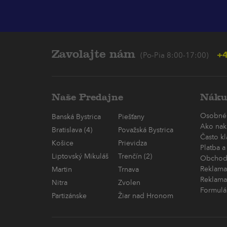
Zavolajte nám
+4
(Po-Pia 8:00-17:00)
Naše Predajne
Náku
Osobné
Banská Bystrica
Piešťany
Ako nak
Bratislava (4)
Považská Bystrica
Často k
Košice
Prievidza
Platba a
Liptovský Mikuláš
Trenčín (2)
Obchod
Reklama
Martin
Trnava
Reklama
Nitra
Zvolen
Formulá
Partizánske
Žiar nad Hronom