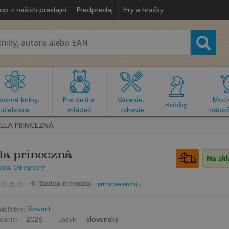
op z našich predajní
Predpredaj
Hry a hračky
orné knihy, 
Pre deti a 
Varenie, 
Motiv
  Hobby  
učebnice
mládež
zdravie
nábož
IELA PRINCEZNÁ
la princezná
Na sk
ppa Gregory
0
(
žiadna recenzia
)
pridať recenziu »
teľstvo:
Slovart
dania:
Jazyk:
2026
slovenský