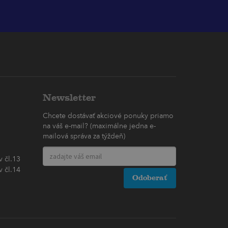
Newsletter
Chcete dostávať akciové ponuky priamo
na váš e-mail? (maximálne jedna e-
mailová správa za týždeň)
 čl.13
 čl.14
Odoberať