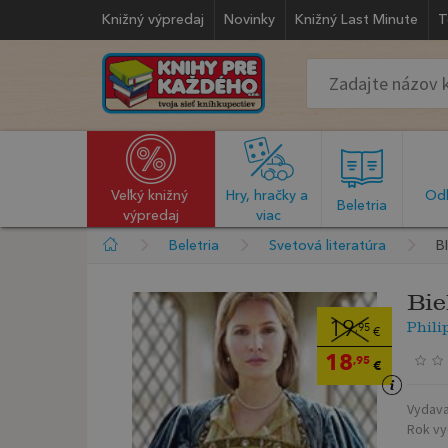
Knižný výpredaj
Novinky
Knižný Last Minute
T
Veľký knižný 
Hry, hračky a 
Odb
  Beletria  
výpredaj
viac
Beletria
Svetová literatúra
B
Bie
Phili
19
,95
€
18
,95
€
Vydava
Rok vy