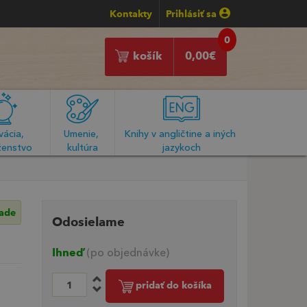
Kontakty
Prihlásiť sa
0
košík
0,00
€
ácia, 
Umenie, 
Knihy v angličtine a iných 
enstvo
kultúra
jazykoch
lade
Odosielame
Ihneď
(po objednávke)
pridať do košíka