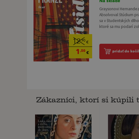
Na sklade
Graysonovi Hernandezo
Absolvoval štúdium prá
sa v študentských dlho
ktoré sa mu podarí zoh
12
,90
€
1
,50
pridať do koší
€
Zákazníci, ktorí si kúpili t