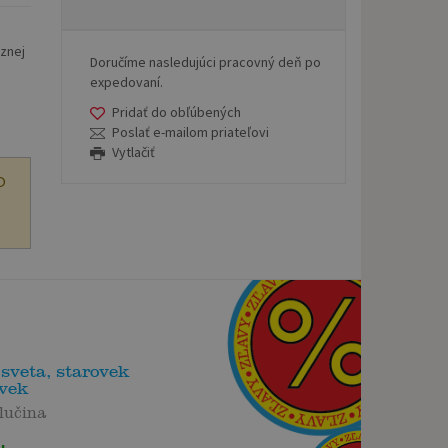
eznej
Doručíme nasledujúci pracovný deň po
expedovaní.
Pridať do obľúbených
Poslať e-mailom priateľovi
Vytlačiť
O
sveta, starovek
ovek
lučina