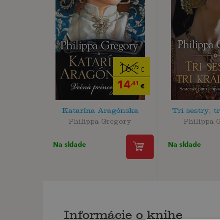
16
,95
€
14
,41
€
Katarína Aragónska
Tri sestry, t
Philippa Gregory
Philippa 
Na sklade
Na sklade
Informácie o knihe