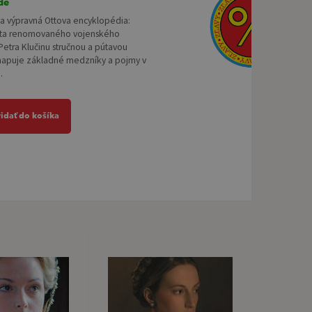
de
na výpravná Ottova encyklopédia:
eta renomovaného vojenského
 Petra Klučinu stručnou a pútavou
apuje základné medzníky a pojmy v
.
ridať do košíka