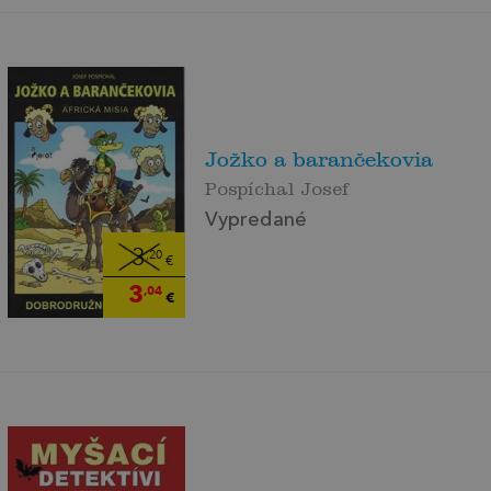
Jožko a barančekovia
Pospíchal Josef
Vypredané
3
,20
€
3
,04
€