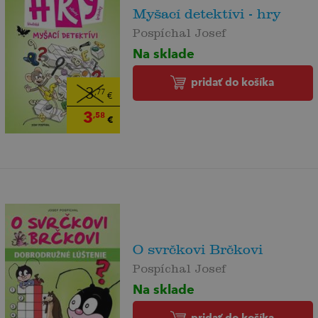
Myšací detektívi - hry
Pospíchal Josef
Na sklade
pridať do košíka
3
,77
€
3
,58
€
O svrčkovi Brčkovi
Pospíchal Josef
Na sklade
pridať do košíka