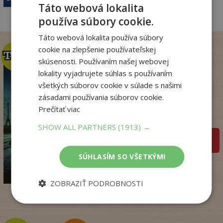
Táto webová lokalita
používa súbory cookie.
Táto webová lokalita používa súbory
cookie na zlepšenie používateľskej
TOP
TOP
skúsenosti. Používaním našej webovej
lokality vyjadrujete súhlas s používaním
všetkých súborov cookie v súlade s našimi
Kým Paríž spal
zásadami používania súborov cookie.
Druart Ruth
Prečítať viac
Na sklade
SHOW ALL PARTNERS
(1913) →
pridať do košíka
14
SÚHLASÍM SO VŠETKÝMI
,90
€
3
,95
€
ZOBRAZIŤ PODROBNOSTI