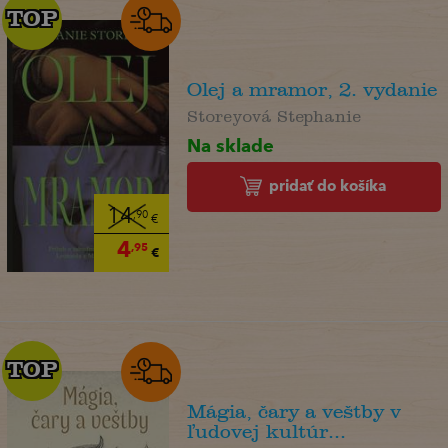
TOP
TOP
Olej a mramor, 2. vydanie
Storeyová Stephanie
Na sklade
pridať do košíka
14
,90
€
4
,95
€
TOP
TOP
Mágia, čary a veštby v
ľudovej kultúr...