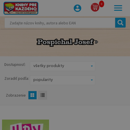
0
Pospíchal Josef
Pospíchal Josef
Dostupnosť:
Zoradiť podľa:
Zobrazenie