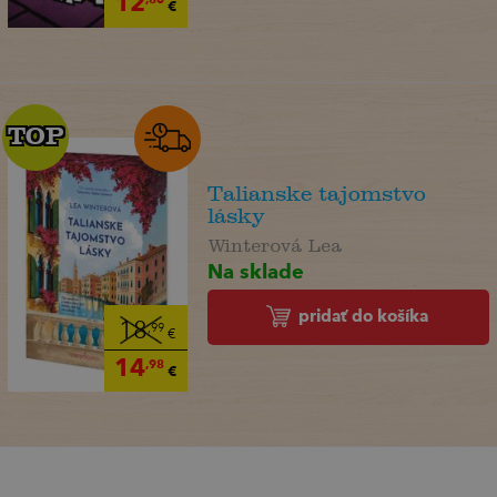
12
€
TOP
TOP
Talianske tajomstvo
lásky
Winterová Lea
Na sklade
pridať do košíka
18
,99
€
14
,98
€