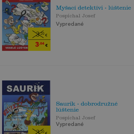
Myšací detektívi - lúštenie
Pospíchal Josef
Vypredané
3
,20
€
3
,04
€
Saurik - dobrodružné
lúštenie
Pospíchal Josef
Vypredané
3
,20
€