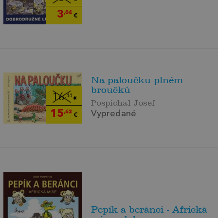
3
,04
€
Na paloučku plném
broučků
16
,44
€
Pospíchal Josef
15
,62
Vypredané
€
Pepík a beránci - Africká