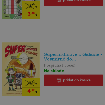
3
,77
€
3
,58
€
Superhrdinové z Galaxie -
Vesmírné do...
Pospíchal Josef
Na sklade
pridať do košíka
4
,34
€
4
,12
€