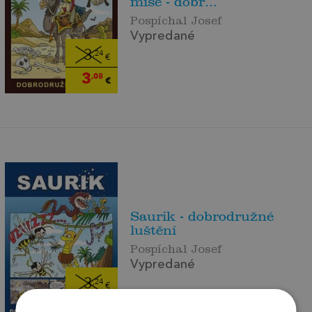
mise - dobr...
Pospíchal Josef
Vypredané
3
,24
€
3
,08
€
Saurik - dobrodružné
luštění
Pospíchal Josef
Vypredané
3
,24
€
3
,08
€