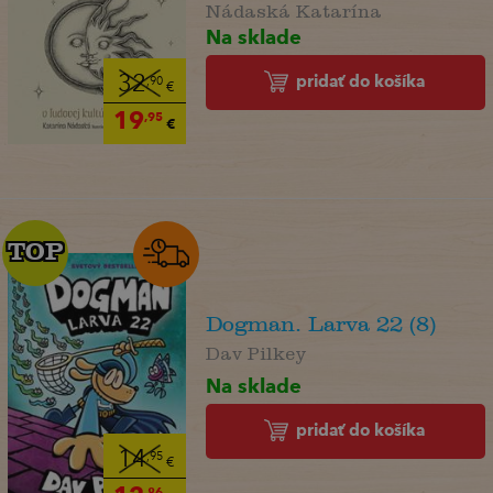
Nádaská Katarína
Na sklade
pridať do košíka
32
,90
€
19
,95
€
TOP
TOP
Dogman. Larva 22 (8)
Dav Pilkey
Na sklade
pridať do košíka
14
,95
€
,86