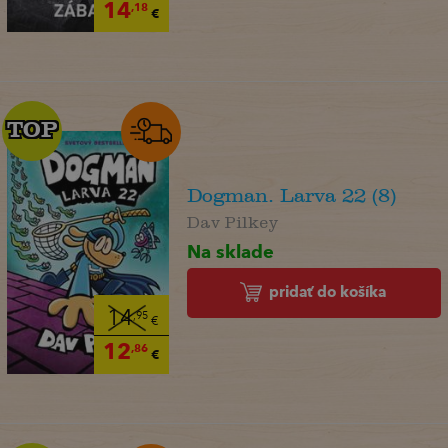
14
,18
€
TOP
TOP
Dogman. Larva 22 (8)
Dav Pilkey
Na sklade
pridať do košíka
14
,95
€
12
,86
€