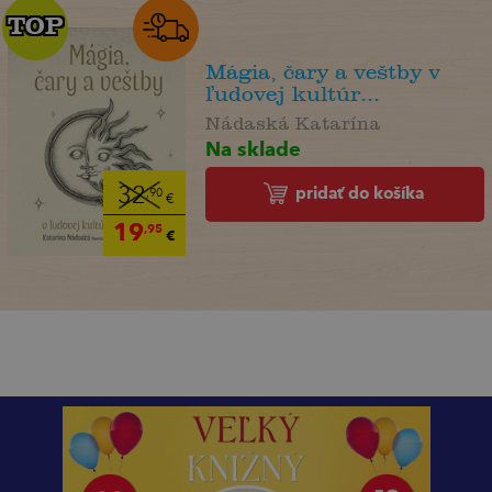
TOP
TOP
Mágia, čary a veštby v
ľudovej kultúr...
Nádaská Katarína
Na sklade
pridať do košíka
32
,90
€
19
,95
€