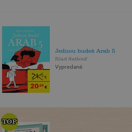
Jednou budeš Arab 5
Riad Sattouf
Vypredané
21
,15
€
20
,09
€
TOP
TOP