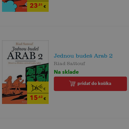
23
,51
€
Jednou budeš Arab 2
Riad Sattouf
Na sklade
pridať do košíka
16
,45
€
15
,63
€