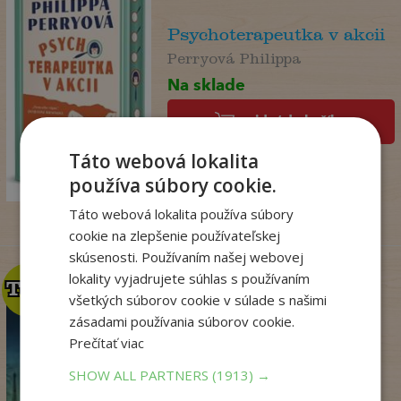
Psychoterapeutka v akcii
Perryová Philippa
Na sklade
pridať do košíka
22
,90
Táto webová lokalita
€
18
používa súbory cookie.
,09
€
Táto webová lokalita používa súbory
cookie na zlepšenie používateľskej
skúsenosti. Používaním našej webovej
lokality vyjadrujete súhlas s používaním
TOP
TOP
všetkých súborov cookie v súlade s našimi
zásadami používania súborov cookie.
Prečítať viac
Kým Paríž spal
SHOW ALL PARTNERS
(1913) →
Druart Ruth