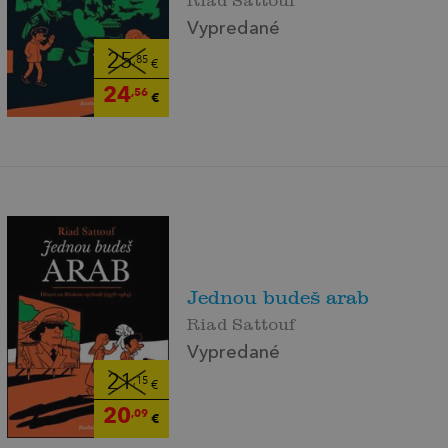
Vypredané
25
,85
€
24
,56
€
Jednou budeš arab
Riad Sattouf
Vypredané
21
,15
€
20
,09
€