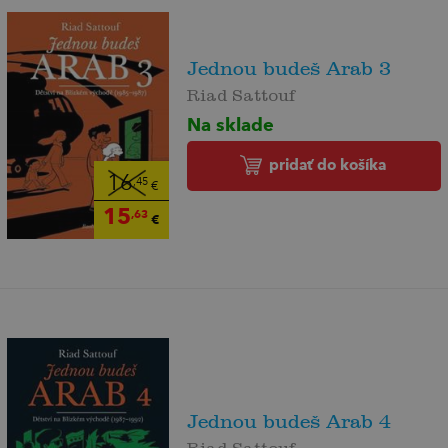
Jednou budeš Arab 3
Riad Sattouf
Na sklade
pridať do košíka
16
,45
€
15
,63
€
Jednou budeš Arab 4
Riad Sattouf