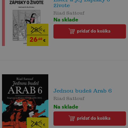
živote
Riad Sattouf
Na sklade
28
,00
pridať do košíka
€
26
,60
€
Jednou budeš Arab 6
Riad Sattouf
Na sklade
pridať do košíka
24
,75
€