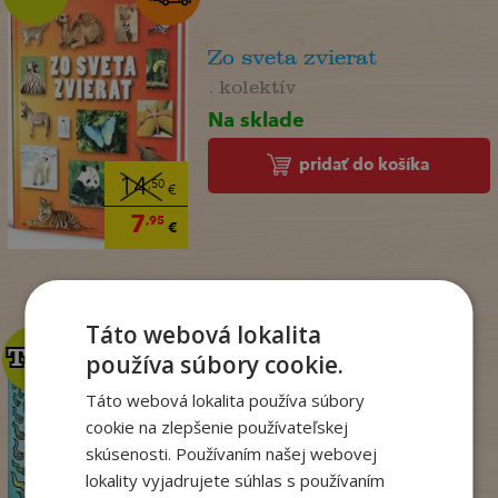
Zo sveta zvierat
. kolektív
Na sklade
pridať do košíka
14
,50
€
7
,95
€
Táto webová lokalita
TOP
TOP
používa súbory cookie.
Táto webová lokalita používa súbory
cookie na zlepšenie používateľskej
Dogman. Larva 22 (8)
skúsenosti. Používaním našej webovej
Dav Pilkey
lokality vyjadrujete súhlas s používaním
Na sklade