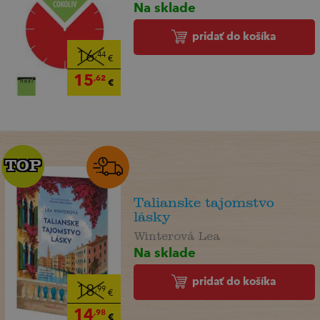
Na sklade
pridať do košíka
16
,44
€
15
,62
€
TOP
TOP
Talianske tajomstvo
lásky
Winterová Lea
Na sklade
pridať do košíka
18
,99
€
14
,98
€