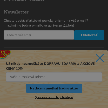
Newsletter
Chcete dostávať akciové ponuky priamo na váš e-mail?
(maximálne jedna e-mailová správa za týždeň)
Odoberať
Už nikdy nezmeškáte DOPRAVU ZDARMA a AKCIOVÉ
CENY 🙂📚
Nechcem zmeškať žiadnu akciu
Spracovanie osobných údajov
© 2016-2026 KNIHY PRE KAŽDÉHO s.r.o.