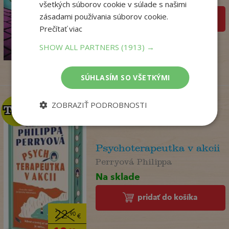
všetkých súborov cookie v súlade s našimi
zásadami používania súborov cookie.
pridať do košíka
Prečítať viac
14
,95
€
12
SHOW ALL PARTNERS
(1913) →
,86
€
SÚHLASÍM SO VŠETKÝMI
ZOBRAZIŤ PODROBNOSTI
TOP
TOP
Psychoterapeutka v akcii
Perryová Philippa
Na sklade
pridať do košíka
22
,90
€