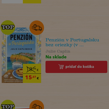
TOP
TOP
Penzión v Portugalsku
bez oriezky (v ...
Julie Caplin
Na sklade
pridať do košíka
18
,99
€
15
,57
€
TOP
TOP