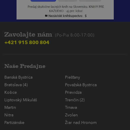
Zavolajte nám
(Po-Pia 8:00-17:00)
+421 915 800 804
Naše Predajne
Banská Bystrica
Piešťany
Bratislava (4)
Považská Bystrica
Košice
Prievidza
Liptovský Mikuláš
Trenčín (2)
Martin
Trnava
Nitra
Zvolen
Partizánske
Žiar nad Hronom