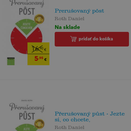
Prerušovaný pôst
Roth Daniel
Na sklade
pridať do košíka
16
,90
€
5
,95
€
Přerušovaný půst - Jezte
si, co chcete,
Roth Daniel