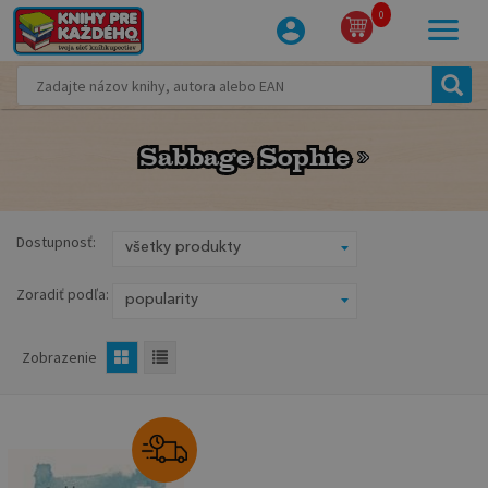
0
Sabbage Sophie
Sabbage Sophie
Dostupnosť:
Zoradiť podľa:
Zobrazenie