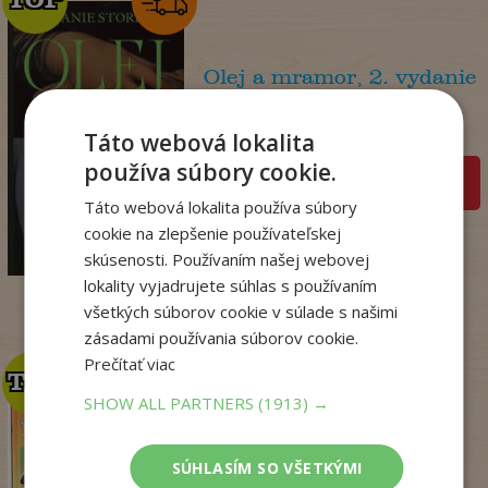
Olej a mramor, 2. vydanie
Storeyová Stephanie
Na sklade
Táto webová lokalita
používa súbory cookie.
pridať do košíka
Táto webová lokalita používa súbory
14
,90
€
cookie na zlepšenie používateľskej
4
,95
€
skúsenosti. Používaním našej webovej
lokality vyjadrujete súhlas s používaním
všetkých súborov cookie v súlade s našimi
zásadami používania súborov cookie.
Prečítať viac
TOP
TOP
SHOW ALL PARTNERS
(1913) →
Zo sveta zvierat
SÚHLASÍM SO VŠETKÝMI
. kolektív