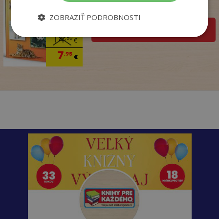
Na sklade
ZOBRAZIŤ PODROBNOSTI
pridať do košíka
14
,50
€
7
,95
€