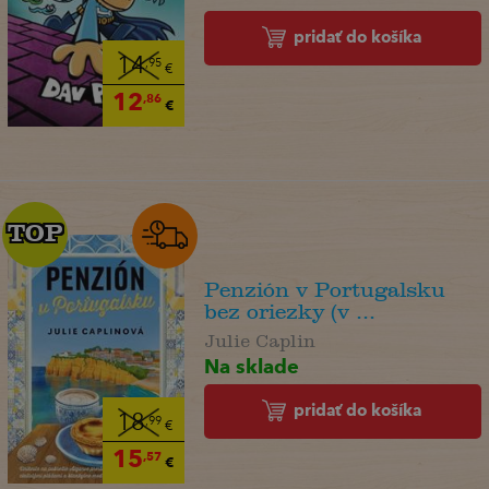
pridať do košíka
14
,95
€
12
,86
€
TOP
TOP
Penzión v Portugalsku
bez oriezky (v ...
Julie Caplin
Na sklade
pridať do košíka
18
,99
€
15
,57
€