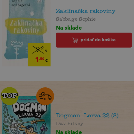
Zaklínačka rakoviny
Sabbage Sophie
Na sklade
pridať do košíka
9
,90
€
1
,50
€
TOP
TOP
Dogman. Larva 22 (8)
Dav Pilkey
Na sklade