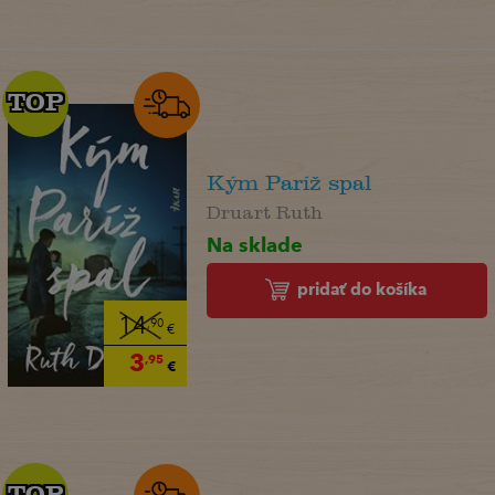
TOP
TOP
Kým Paríž spal
Druart Ruth
Na sklade
pridať do košíka
14
,90
€
3
,95
€
TOP
TOP