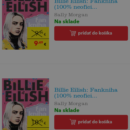
Billie Eilish: Fankniha
(100% neofici...
Sally Morgan
Na sklade
pridať do košíka
9
,99
€
9
,49
€
Billie Eilish: Fankniha
(100% neofici...
Sally Morgan
Na sklade
pridať do košíka
10
,79
€