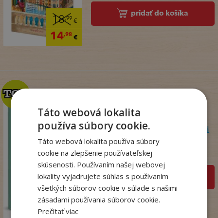
pridať do košíka
18
,99
€
14
,98
€
TOP
TOP
Táto webová lokalita
používa súbory cookie.
Psychoterapeutka v akcii
Táto webová lokalita používa súbory
Perryová Philippa
cookie na zlepšenie používateľskej
Na sklade
skúsenosti. Používaním našej webovej
lokality vyjadrujete súhlas s používaním
pridať do košíka
všetkých súborov cookie v súlade s našimi
22
,90
€
zásadami používania súborov cookie.
18
,09
Prečítať viac
€