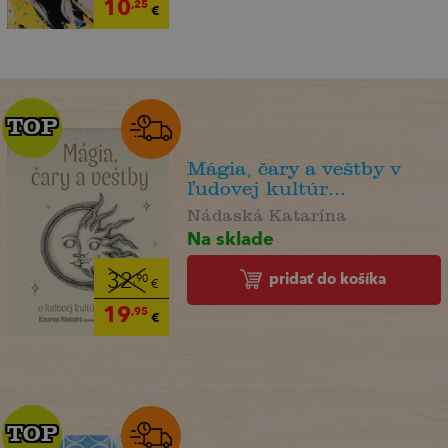
10
,25
€
TOP
TOP
Mágia, čary a veštby v
ľudovej kultúr...
Nádaská Katarína
Na sklade
pridať do košíka
32
,90
€
19
,95
€
TOP
TOP