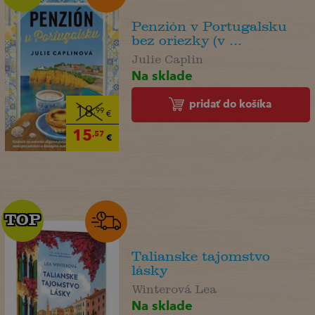
Penzión v Portugalsku
bez oriezky (v ...
Julie Caplin
Na sklade
pridať do košíka
18
,99
€
15
,57
€
TOP
TOP
Talianske tajomstvo
lásky
Winterová Lea
Na sklade