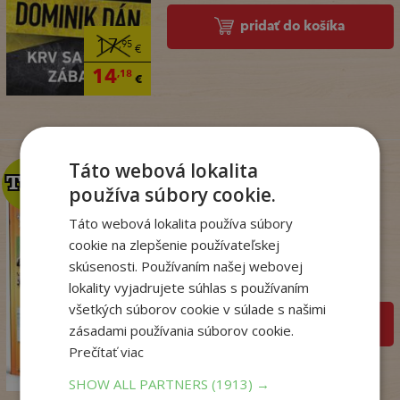
pridať do košíka
17
,95
€
14
,18
€
Táto webová lokalita
TOP
TOP
používa súbory cookie.
Táto webová lokalita používa súbory
Zo sveta zvierat
cookie na zlepšenie používateľskej
. kolektív
skúsenosti. Používaním našej webovej
Na sklade
lokality vyjadrujete súhlas s používaním
všetkých súborov cookie v súlade s našimi
pridať do košíka
zásadami používania súborov cookie.
14
,50
€
Prečítať viac
7
,95
€
SHOW ALL PARTNERS
(1913) →