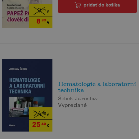
pridať do košíka
9
,29
€
8
,83
€
Hematologie a laboratorní
technika
Šebek Jaroslav
Vypredané
26
,95
€
25
,60
€