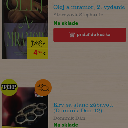
Olej a mramor, 2. vydanie
Storeyová Stephanie
Na sklade
pridať do košíka
14
,90
€
4
,95
€
TOP
TOP
Krv sa stane zábavou
(Dominik Dán 42)
Dominik Dán
Na sklade