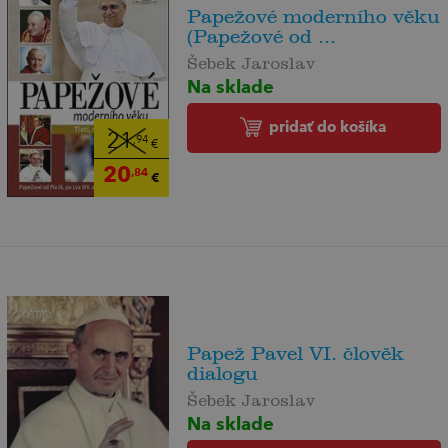
Papežové moderního věku
(Papežové od ...
Šebek Jaroslav
Na sklade
pridať do košíka
21
,94
€
20
,84
€
Papež Pavel VI. člověk
dialogu
Šebek Jaroslav
Na sklade