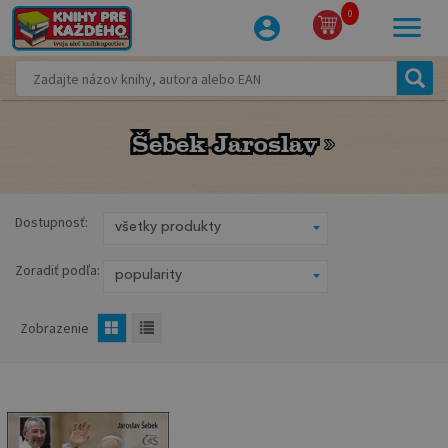
0
Šebek Jaroslav
Šebek Jaroslav
Dostupnosť:
Zoradiť podľa:
Zobrazenie