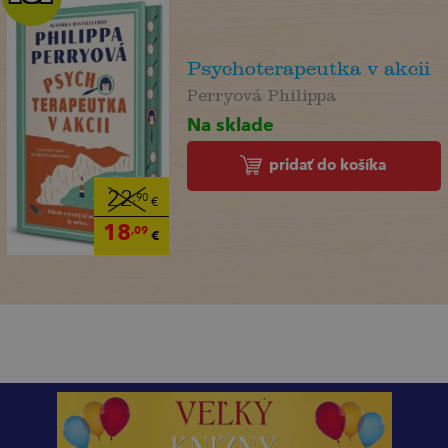
Psychoterapeutka v akcii
Perryová Philippa
Na sklade
pridať do košíka
22
,90
€
18
,09
€