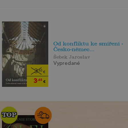
Od konfliktu ke smíření -
Česko-němec...
Šebek Jaroslav
Vypredané
3
,63
€
3
,45
€
TOP
TOP