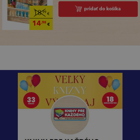
pridať do košíka
18
,99
€
14
,98
€