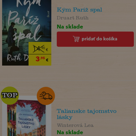
Kým Paríž spal
Druart Ruth
Na sklade
pridať do košíka
14
,90
€
3
,95
€
TOP
TOP
Talianske tajomstvo
lásky
Winterová Lea
Na sklade