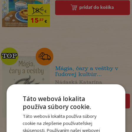
pridať do košíka
18
,99
€
15
,57
€
TOP
TOP
Mágia, čary a veštby v
ľudovej kultúr...
Nádaská Katarína
Na sklade
Táto webová lokalita
pridať do košíka
32
,90
€
používa súbory cookie.
19
,95
€
Táto webová lokalita používa súbory
cookie na zlepšenie používateľskej
skúsenosti. Používaním našej webovej