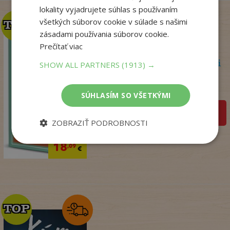
lokality vyjadrujete súhlas s používaním
všetkých súborov cookie v súlade s našimi
TOP
TOP
zásadami používania súborov cookie.
Prečítať viac
Psychoterapeutka v akcii
SHOW ALL PARTNERS
(1913) →
Perryová Philippa
Na sklade
SÚHLASÍM SO VŠETKÝMI
pridať do košíka
ZOBRAZIŤ PODROBNOSTI
22
,90
€
18
,09
€
TOP
TOP