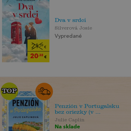
Dva v srdci
Silverová Josie
Vypredané
21
,39
€
20
,32
€
TOP
TOP
Penzión v Portugalsku
bez oriezky (v ...
Julie Caplin
Na sklade