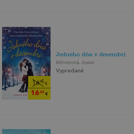
Jedného dňa v decembri
Silverová Josie
Vypredané
16
,90
€
16
,23
€