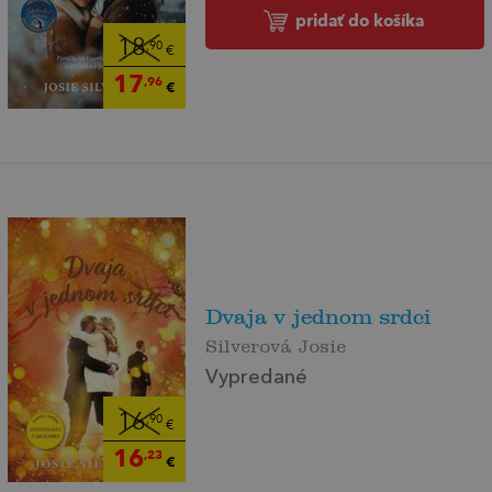
pridať do košíka
18
,90
€
17
,96
€
Dvaja v jednom srdci
Silverová Josie
Vypredané
16
,90
€
16
,23
€