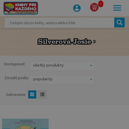
0
Silverová Josie
Silverová Josie
Dostupnosť:
Zoradiť podľa:
Zobrazenie