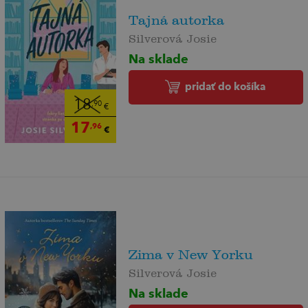
Tajná autorka
Silverová Josie
Na sklade
pridať do košíka
18
,90
€
17
,96
€
Zima v New Yorku
Silverová Josie
Na sklade