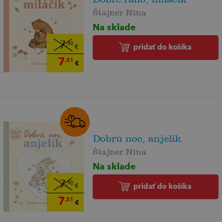
Štajner Nina
Na sklade
7
,90
pridať do košíka
€
7
,51
€
Dobrú noc, anjelik
Štajner Nina
Na sklade
7
,90
pridať do košíka
€
7
,51
€