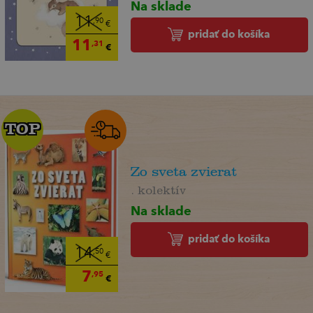
Na sklade
11
,90
€
pridať do košíka
11
,31
€
TOP
TOP
Zo sveta zvierat
. kolektív
Na sklade
pridať do košíka
14
,50
€
7
,95
€