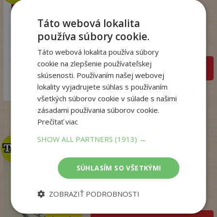
Talianske tajomstvo
Táto webová lokalita
lásky
používa súbory cookie.
Winterová Lea
Na sklade
Táto webová lokalita používa súbory
cookie na zlepšenie používateľskej
pridať do košíka
18
skúsenosti. Používaním našej webovej
,99
€
lokality vyjadrujete súhlas s používaním
14
,98
€
všetkých súborov cookie v súlade s našimi
zásadami používania súborov cookie.
Prečítať viac
SHOW ALL PARTNERS
(1913) →
TOP
TOP
Mágia, čary a veštby v
SÚHLASÍM SO VŠETKÝMI
ľudovej kultúr...
Nádaská Katarína
ZOBRAZIŤ PODROBNOSTI
Na sklade