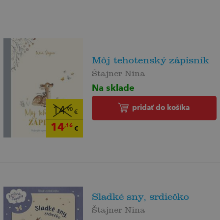
Môj tehotenský zápisník
Štajner Nina
Na sklade
pridať do košíka
14
,90
€
14
,16
€
Sladké sny, srdiečko
Štajner Nina