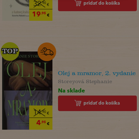
pridať do košíka
32
,90
€
19
,95
€
TOP
TOP
Olej a mramor, 2. vydanie
Storeyová Stephanie
Na sklade
pridať do košíka
14
,90
€
4
,95
€