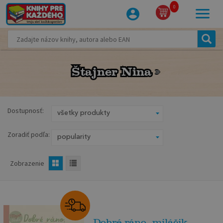
0
Štajner Nina
Štajner Nina
Dostupnosť:
Zoradiť podľa:
Zobrazenie
Dobré ráno, miláčik