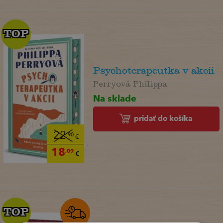
TOP
TOP
Psychoterapeutka v akcii
Perryová Philippa
Na sklade
pridať do košíka
22
,90
€
18
,09
€
TOP
TOP