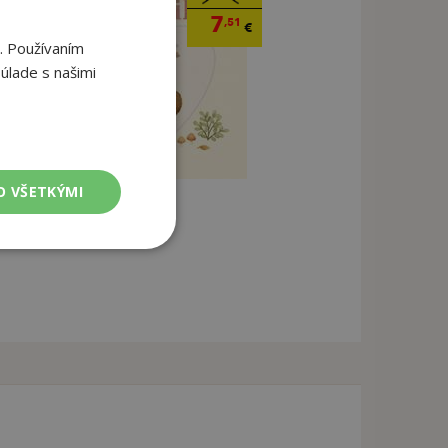
7
,51
€
. Používaním
úlade s našimi
O VŠETKÝMI