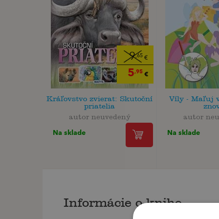
9
,65
€
5
,95
€
Kráľovstvo zvierat: Skutoční
Víly - Maľuj 
priatelia
zno
autor neuvedený
autor ne
Na sklade
Na sklade
Informácie o knihe