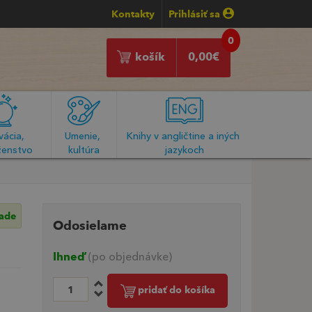
Kontakty
Prihlásiť sa
0
košík
0,00
€
ácia, 
Umenie, 
Knihy v angličtine a iných 
enstvo
kultúra
jazykoch
lade
Odosielame
Ihneď
(po objednávke)
pridať do košíka