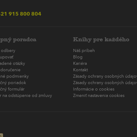
21 915 800 804
pný poradca
Knihy pre každého
 odbery
Náš príbeh
upovať
Blog
ladené otázky
Kariéra
 doručenie
Kontakt
né podmienky
Zásady ochrany osobných údajov
čný poriadok
Zásady ochrany osobných údajov
čný formulár
Informácie o cookies
r na odstúpenie od zmluvy
Zmeniť nastavenia cookies