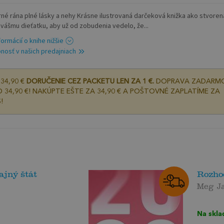
né rána plné lásky a nehy Krásne ilustrovaná darčeková knižka ako stvoren
e vášmu dieťatku, aby už od zobudenia vedelo, že...
formácií o knihe nižšie
nosť v našich predajniach
34,90 €
DORUČENIE CEZ PACKETU LEN ZA 1 €.
DOPRAVA ZADARM
 34,90 €! NAKÚPTE EŠTE ZA 34,90 € A POŠTOVNÉ ZAPLATÍME ZA
!
ajný štát
Rozho
Meg J
Na skla