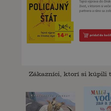
Tajná výprava do čínsk
život, v ktorom si več
partnera a ráno sa zob
14
,90
€
14
,31
pridať do koší
€
Zákazníci, ktorí si kúpili t