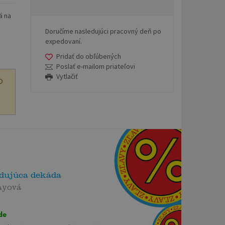
á na
Doručíme nasledujúci pracovný deň po
expedovaní.
Pridať do obľúbených
Poslať e-mailom priateľovi
Vytlačiť
O
dujúca dekáda
ayová
de