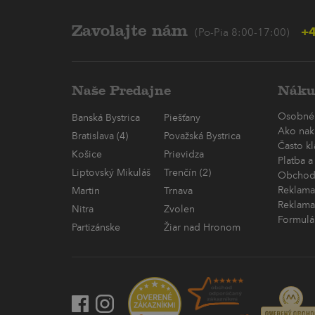
Zavolajte nám
+4
(Po-Pia 8:00-17:00)
Naše Predajne
Náku
Osobné
Banská Bystrica
Piešťany
Ako nak
Bratislava (4)
Považská Bystrica
Často k
Košice
Prievidza
Platba a
Liptovský Mikuláš
Trenčín (2)
Obchod
Reklama
Martin
Trnava
Reklama
Nitra
Zvolen
Formulá
Partizánske
Žiar nad Hronom