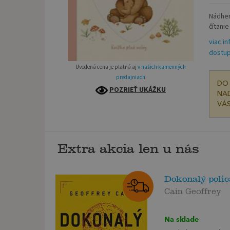
Nádher
čítani
viac in
dostup
Uvedená cena je platná aj
v našich kamenných
predajniach
DO 
POZRIEŤ UKÁŽKU
NAD
VÁS
Extra akcia len u nás
Dokonalý polic
Cain Geoffrey
Na sklade