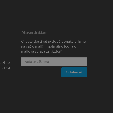
Newsletter
Chcete dostávať akciové ponuky priamo
na váš e-mail? (maximálne jedna e-
mailová správa za týždeň)
 čl.13
 čl.14
Odoberať