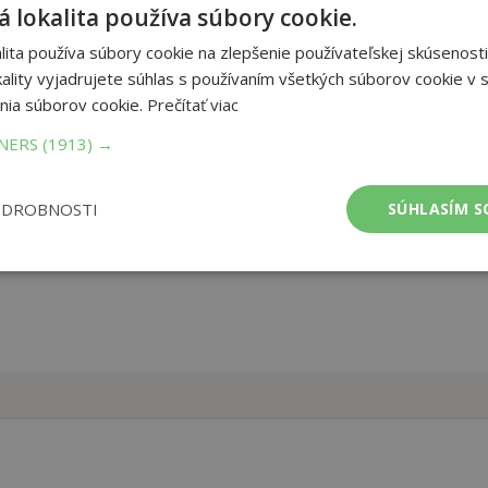
 lokalita používa súbory cookie.
arčeková knižka ako stvorená na čítanie vášmu dieťatku, aby už od
nálu Good Morning Kisses (Townhouse Publishing Ltd, Dublin 2023)
ita používa súbory cookie na zlepšenie používateľskej skúsenosti
ality vyjadrujete súhlas s používaním všetkých súborov cookie v s
nia súborov cookie.
Prečítať viac
et strán:
12
ba:
Leporelo
TNERS
(1913) →
ODROBNOSTI
SÚHLASÍM S