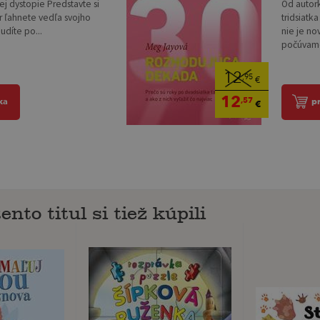
ej dystopie Predstavte si
Od autor
er ľahnete vedľa svojho
tridsiatk
udíte po...
nie je no
počúvame
12
,95
€
12
,57
ka
p
€
ento titul si tiež kúpili