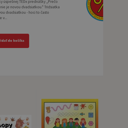
ky úspešnej TEDx prednášky „Prečo
a nie je novou dvadsiatkou." Tridsiatka
vou dvadsiatkou - hoci to často
 v...
ridať do košíka