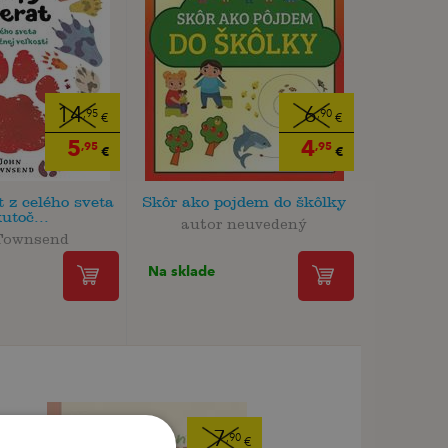
14
6
,95
,90
€
€
5
4
,95
,95
€
€
t z celého sveta
Skôr ako pojdem do škôlky
utoč...
autor neuvedený
Townsend
Na sklade
7
,90
€