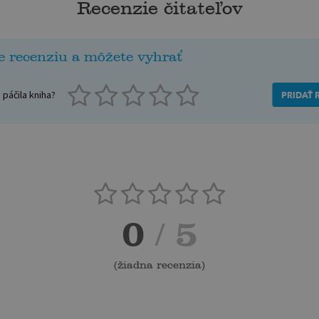
Recenzie čitateľov
e recenziu a môžete vyhrať
páčila kniha?
PRIDAŤ 
0
/ 5
(
žiadna recenzia
)