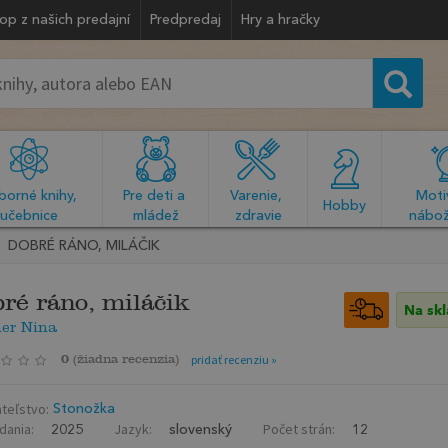
op z našich predajní
Predpredaj
Hry a hračky
orné knihy, 
Pre deti a 
Varenie, 
Motiv
  Hobby  
učebnice
mládež
zdravie
nábož
DOBRÉ RÁNO, MILÁČIK
ré ráno, miláčik
Na sk
ner Nina
0
(
žiadna recenzia
)
pridať recenziu »
teľstvo:
Stonožka
dania:
Jazyk:
Počet strán:
2025
slovenský
12