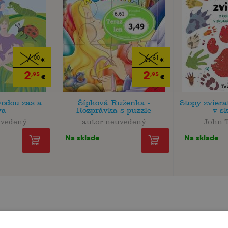
7
6
,00
,61
€
€
2
2
,95
,95
€
€
vodou zas a
Šípková Ruženka -
Stopy zviera
va
Rozprávka s puzzle
v sk
uvedený
autor neuvedený
John 
Na sklade
Na sklade