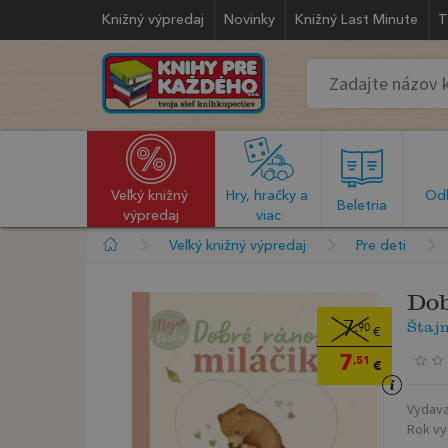
Knižný výpredaj
Novinky
Knižný Last Minute
T
Veľký knižný 
Hry, hračky a 
Odb
  Beletria  
výpredaj
viac
Veľký knižný výpredaj
Pre deti
Dob
Štaj
7
,90
€
7
,51
€
Vydava
Rok vy