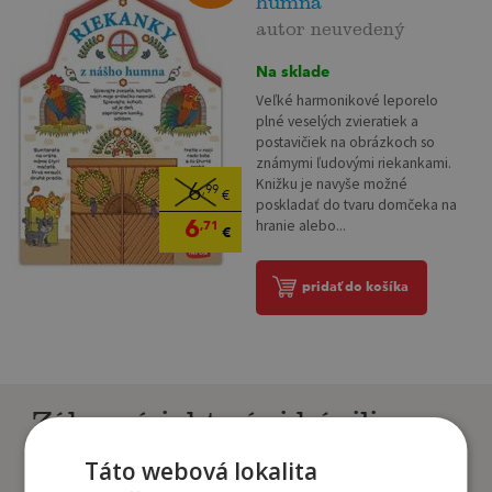
humna
autor neuvedený
Na sklade
Veľké harmonikové leporelo
plné veselých zvieratiek a
postavičiek na obrázkoch so
známymi ľudovými riekankami.
Knižku je navyše možné
6
,99
€
poskladať do tvaru domčeka na
6
hranie alebo...
,71
€
pridať do košíka
Zákazníci, ktorí si kúpili
tento titul si tiež kúpili
Táto webová lokalita