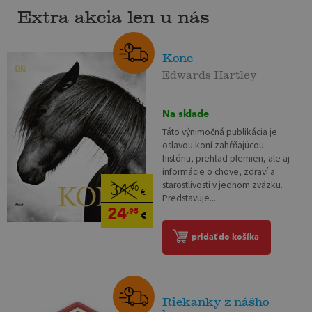
Extra akcia len u nás
Kone
Edwards Hartley
Na sklade
Táto výnimočná publikácia je
oslavou koní zahŕňajúcou
históriu, prehľad plemien, ale aj
informácie o chove, zdraví a
starostlivosti v jednom zväzku.
34
,90
€
Predstavuje...
24
,95
€
pridať do košíka
Riekanky z nášho