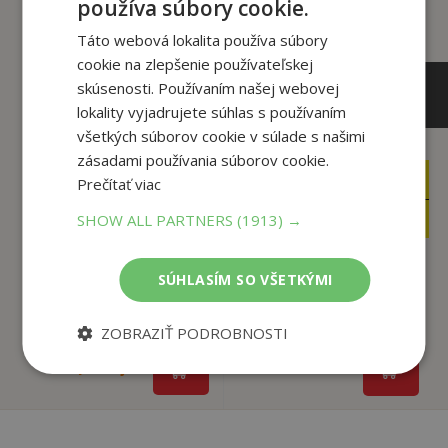
používa súbory cookie.
Táto webová lokalita používa súbory
cookie na zlepšenie používateľskej
skúsenosti. Používaním našej webovej
lokality vyjadrujete súhlas s používaním
všetkých súborov cookie v súlade s našimi
zásadami používania súborov cookie.
6
10
Prečítať viac
,75
,90
€
€
3
4
,95
,99
SHOW ALL PARTNERS
(1913) →
€
€
SÚHLASÍM SO VŠETKÝMI
Anna a Elsa -
Kto býva v ZOO
Arendellský pohár
autor neuvedený
ZOBRAZIŤ PODROBNOSTI
Erica David
Predpredaj
Na sklade