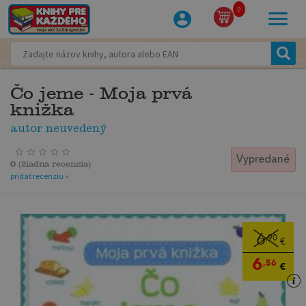
0
Čo jeme - Moja prvá
knižka
autor neuvedený
Vypredané
0
(
žiadna recenzia
)
pridať recenziu »
6
,90
€
6
,56
€