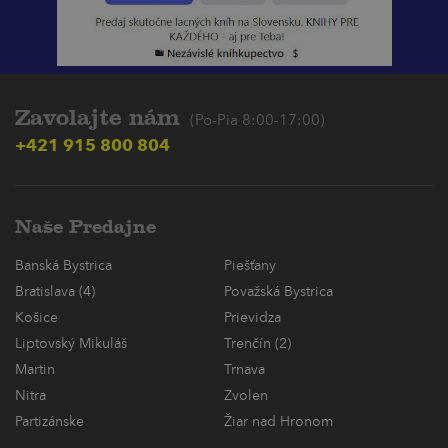
Zavolajte nám
(Po-Pia 8:00-17:00)
+421 915 800 804
Naše Predajne
Banská Bystrica
Piešťany
Bratislava (4)
Považská Bystrica
Košice
Prievidza
Liptovský Mikuláš
Trenčín (2)
Martin
Trnava
Nitra
Zvolen
Partizánske
Žiar nad Hronom