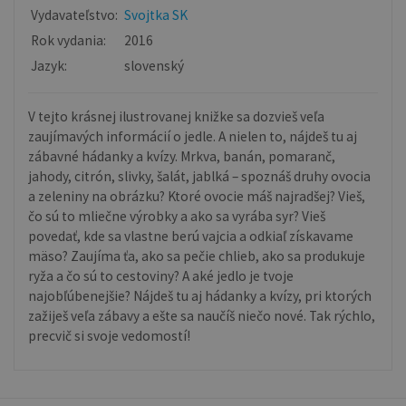
Vydavateľstvo:
Svojtka SK
Rok vydania:
2016
Jazyk:
slovenský
V tejto krásnej ilustrovanej knižke sa dozvieš veľa
zaujímavých informácií o jedle. A nielen to, nájdeš tu aj
zábavné hádanky a kvízy. Mrkva, banán, pomaranč,
jahody, citrón, slivky, šalát, jablká – spoznáš druhy ovocia
a zeleniny na obrázku? Ktoré ovocie máš najradšej? Vieš,
čo sú to mliečne výrobky a ako sa vyrába syr? Vieš
povedať, kde sa vlastne berú vajcia a odkiaľ získavame
mäso? Zaujíma ťa, ako sa pečie chlieb, ako sa produkuje
ryža a čo sú to cestoviny? A aké jedlo je tvoje
najobľúbenejšie? Nájdeš tu aj hádanky a kvízy, pri ktorých
zažiješ veľa zábavy a ešte sa naučíš niečo nové. Tak rýchlo,
precvič si svoje vedomostí!