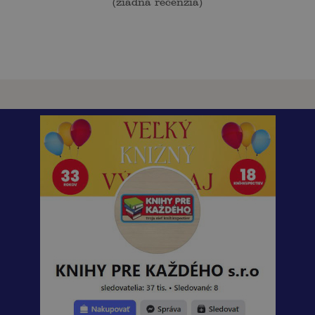
(
žiadna recenzia
)