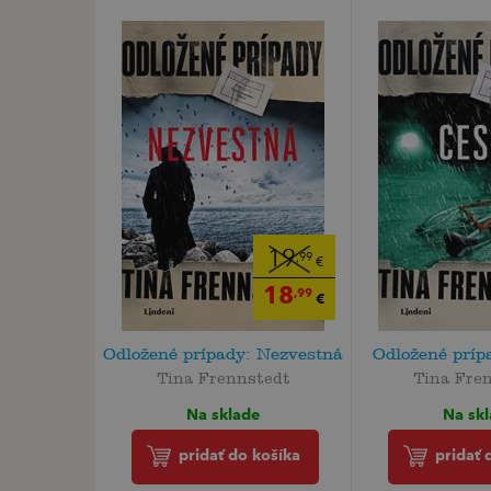
19
,99
€
18
,99
€
Odložené prípady: Nezvestná
Odložené príp
Tina Frennstedt
Tina Fre
Na sklade
Na sk
pridať do košíka
pridať 