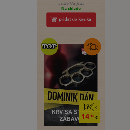
Julie Caplin
Na sklade
pridať do košíka
TOP
TOP
17
,95
€
14
,18
€