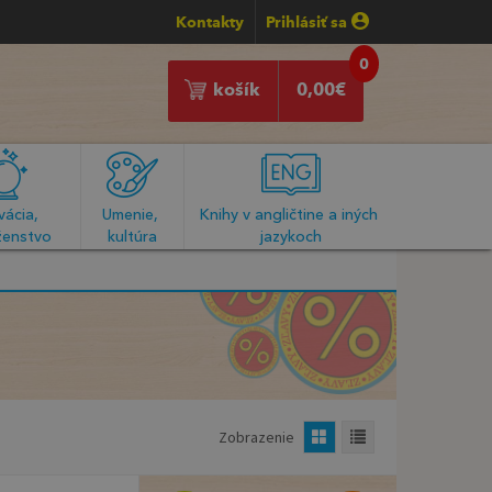
Kontakty
Prihlásiť sa
0
košík
0,00
€
ácia, 
Umenie, 
Knihy v angličtine a iných 
enstvo
kultúra
jazykoch
Zobrazenie