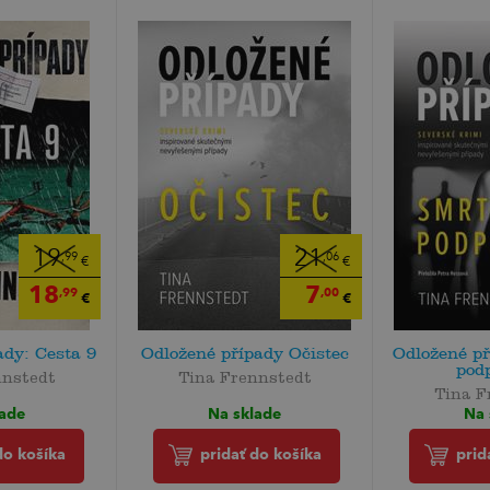
19
21
,99
,06
€
€
18
7
,99
,00
€
€
ady: Cesta 9
Odložené případy Očistec
Odložené p
pod
nnstedt
Tina Frennstedt
Tina F
lade
Na sklade
Na 
do košíka
pridať do košíka
prid