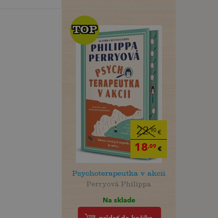
TOP
TOP
22
,90
€
18
,09
€
Psychoterapeutka v akcii
Perryová Philippa
Na sklade