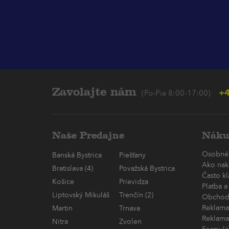
Zavolajte nám
+4
(Po-Pia 8:00-17:00)
Naše Predajne
Náku
Osobné
Banská Bystrica
Piešťany
Ako nak
Bratislava (4)
Považská Bystrica
Často k
Košice
Prievidza
Platba a
Liptovský Mikuláš
Trenčín (2)
Obchod
Reklama
Martin
Trnava
Reklama
Nitra
Zvolen