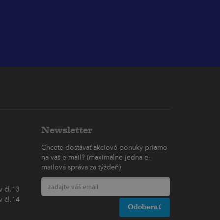
Newsletter
Chcete dostávať akciové ponuky priamo
na váš e-mail? (maximálne jedna e-
mailová správa za týždeň)
 čl.13
 čl.14
Odoberať