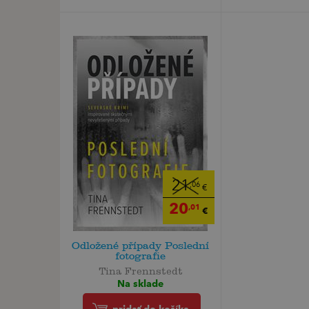
21
,06
€
20
,01
€
Odložené případy Poslední
fotografie
Tina Frennstedt
Na sklade