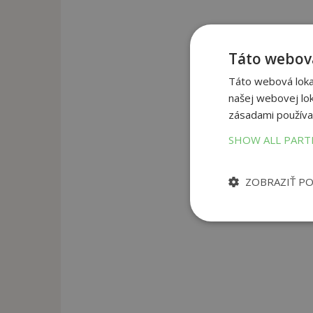
Táto webová
Táto webová lokal
našej webovej lok
zásadami používa
SHOW ALL PAR
ZOBRAZIŤ P