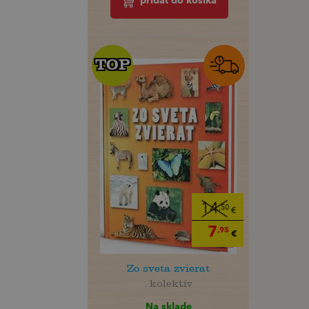
pridať do košíka
TOP
TOP
14
,50
€
7
,95
€
Zo sveta zvierat
. kolektív
Na sklade