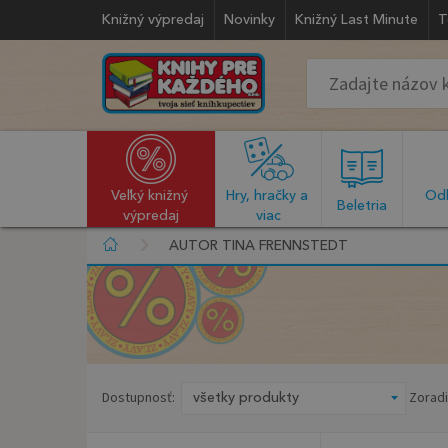
Knižný výpredaj
Novinky
Knižný Last Minute
T
Veľký knižný 
Hry, hračky a 
Odb
  Beletria  
výpredaj
viac
AUTOR TINA FRENNSTEDT
Dostupnosť:
Zoradi