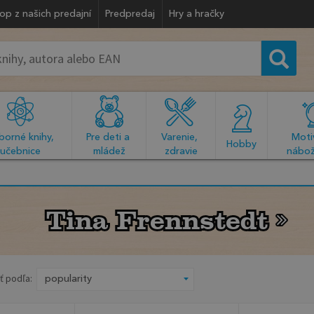
op z našich predajní
Predpredaj
Hry a hračky
orné knihy, 
Pre deti a 
Varenie, 
Motiv
  Hobby  
učebnice
mládež
zdravie
nábož
Tina Frennstedt
Tina Frennstedt
ť podľa: