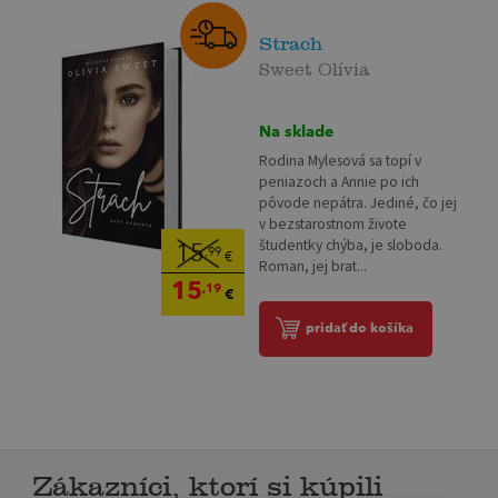
Strach
Sweet Olívia
Na sklade
Rodina Mylesová sa topí v
peniazoch a Annie po ich
pôvode nepátra. Jediné, čo jej
v bezstarostnom živote
študentky chýba, je sloboda.
15
,99
€
Roman, jej brat...
15
,19
€
pridať do košíka
Zákazníci, ktorí si kúpili