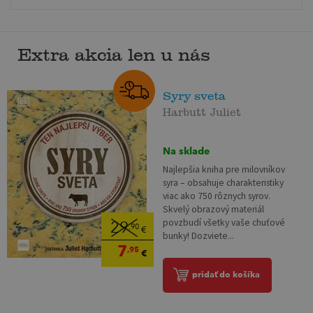
Extra akcia len u nás
Syry sveta
Harbutt Juliet
Na sklade
Najlepšia kniha pre milovníkov
syra – obsahuje charakteristiky
viac ako 750 rôznych syrov.
Skvelý obrazový materiál
povzbudí všetky vaše chuťové
29
,90
€
bunky! Dozviete...
7
,95
€
pridať do košíka