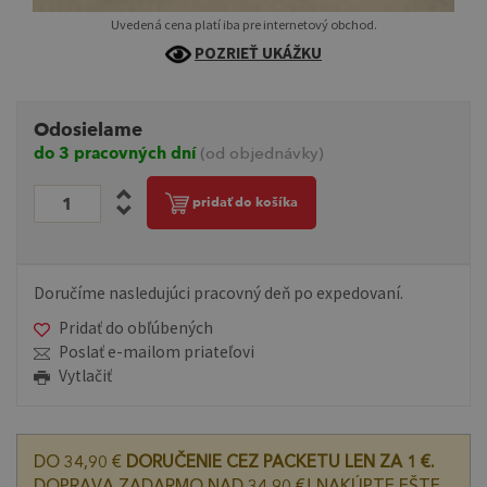
Uvedená cena platí iba pre internetový obchod.
POZRIEŤ UKÁŽKU
Odosielame
do 3 pracovných dní
(od objednávky)
pridať do košíka
Doručíme nasledujúci pracovný deň po expedovaní.
Pridať do obľúbených
Poslať e-mailom priateľovi
Vytlačiť
DO 34,90 €
DORUČENIE CEZ PACKETU LEN ZA 1 €.
DOPRAVA ZADARMO NAD 34,90 €! NAKÚPTE EŠTE