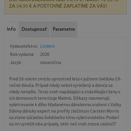
ZA 34,90 € A POŠTOVNÉ ZAPLATÍME ZA VÁS!
Info
Dostupnosť
Parametre
Vydavateľstvo:
Lindeni
Rok vydania:
2020
Jazyk:
slovenčina
Pred 16 rokmi zmizlo uprostred leta v južnom švédsku 19-
ročné dievča. Prípad nikdy nebol vyriešený a dievča sa
nikdy nenašlo. Teraz vrah napádajúci a znásilňujúci ženy v
ich domovoch terorizuje Malmö. Dôkazy nasmerujú
vyšetrovanie k dlho hľadanému dánskemu vrahovi z Valby.
Slávny dánsky expert na profily zločincov Carsten Morris
sa stane súčasťou švédskeho tímu vyšetrovateľov. Podarí
sa im vyriešiť oba prípady, skôr než vrah znova zaútočí?