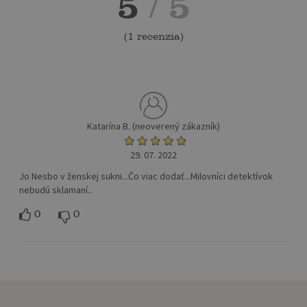
5
/ 5
(
1 recenzia
)
Katarína B. (neoverený zákazník)
29. 07. 2022
Jo Nesbo v ženskej sukni...Čo viac dodať...Milovníci detektívok
nebudú sklamaní..
0
0