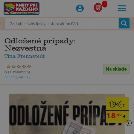
0
Odložené prípady:
Nezvestná
Tina Frennstedt
Na sklade
5
(
1 recenzia
)
pridať recenziu »
19
,99
€
18
,99
€