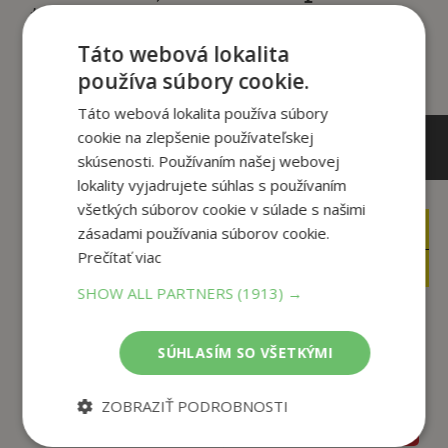
tento titul si tiež kúpili
Táto webová lokalita
používa súbory cookie.
Táto webová lokalita používa súbory
cookie na zlepšenie používateľskej
skúsenosti. Používaním našej webovej
lokality vyjadrujete súhlas s používaním
všetkých súborov cookie v súlade s našimi
21
19
zásadami používania súborov cookie.
,06
,99
€
€
Prečítať viac
20
18
,01
,99
€
€
SHOW ALL PARTNERS
(1913) →
Odložené prípady:
Odložené případy
SÚHLASÍM SO VŠETKÝMI
Cesta 9
Poslední fotografie
Tina Frennstedt
Tina Frennstedt
ZOBRAZIŤ PODROBNOSTI
Na sklade
Na sklade