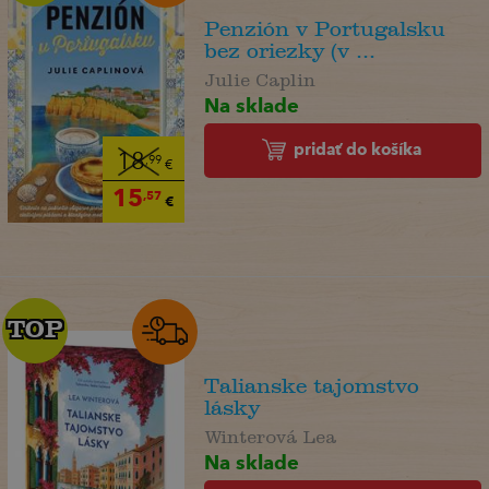
Penzión v Portugalsku
bez oriezky (v ...
Julie Caplin
Na sklade
pridať do košíka
18
,99
€
15
,57
€
TOP
TOP
Talianske tajomstvo
lásky
Winterová Lea
Na sklade