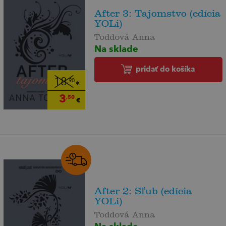
After 3: Tajomstvo (edícia
YOLi)
Toddová Anna
Na sklade
pridať do košíka
18
,90
€
3
,50
€
After 2: Sľub (edícia
YOLi)
Toddová Anna
Na sklade