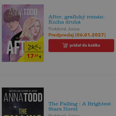
After, grafický román:
Kniha druhá
Toddová Anna
Predpredaj (06.01.2027)
pridať do košíka
21
,94
€
17
,33
€
The Falling : A Brightest
Stars Novel
Toddová Anna