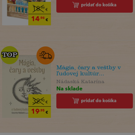
pridať do košíka
18
,99
€
14
,98
€
TOP
TOP
Mágia, čary a veštby v
ľudovej kultúr...
Nádaská Katarína
Na sklade
pridať do košíka
32
,90
€
19
,95
€