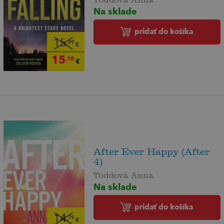
Na sklade
pridať do košíka
15
,89
€
15
,10
€
After Ever Happy (After
4)
Toddová Anna
Na sklade
pridať do košíka
14
,79
€