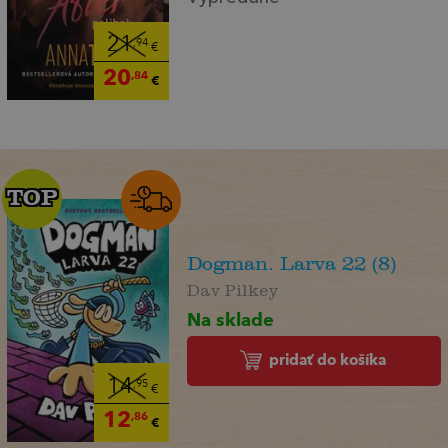
21
,94
€
20
,84
€
TOP
TOP
Dogman. Larva 22 (8)
Dav Pilkey
Na sklade
pridať do košíka
14
,95
€
12
,86
€