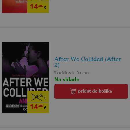
14
,05
€
After We Collided (After
2)
Toddová Anna
Na sklade
pridať do košíka
14
,79
€
14
,05
€