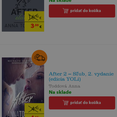
pridať do košíka
16
,90
€
3
,50
€
After 2 – Sľub, 2. vydanie
(edícia YOLi)
Toddová Anna
Na sklade
pridať do košíka
4
,90
€