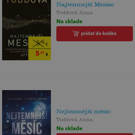
Najtemnejší Mesiac
Toddová Anna
Na sklade
pridať do košíka
5
,90
€
5
,61
€
Nejtemnější měsíc
Toddová Anna
Na sklade