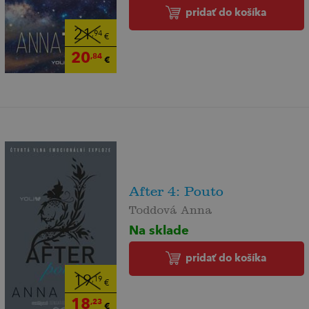
pridať do košíka
21
,94
€
20
,84
€
After 4: Pouto
Toddová Anna
Na sklade
pridať do košíka
19
,19
€
18
,23
€