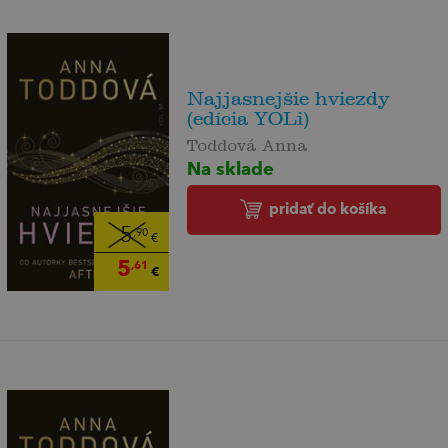
Najjasnejšie hviezdy
(edícia YOLi)
Toddová Anna
Na sklade
pridať do košíka
5
,90
€
5
,61
€