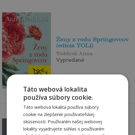
Ženy z rodu Springovcov
(edícia YOLi)
Toddová Anna
Vypredané
12
,90
€
3
,00
€
Táto webová lokalita
používa súbory cookie.
Táto webová lokalita používa súbory
cookie na zlepšenie používateľskej
skúsenosti. Používaním našej webovej
lokality vyjadrujete súhlas s používaním