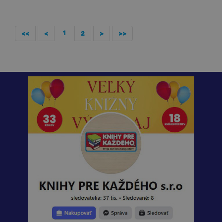
1
<<
<
2
>
>>