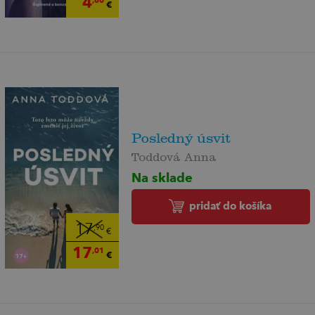
4
,66
€
Posledný úsvit
Toddová Anna
Na sklade
pridať do košíka
17
,90
€
17
,01
€