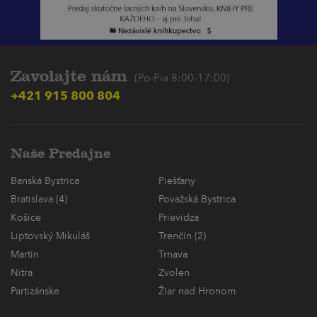
Zavolajte nám
(Po-Pia 8:00-17:00)
+421 915 800 804
Naše Predajne
Banská Bystrica
Piešťany
Bratislava (4)
Považská Bystrica
Košice
Prievidza
Liptovský Mikuláš
Trenčín (2)
Martin
Trnava
Nitra
Zvolen
Partizánske
Žiar nad Hronom