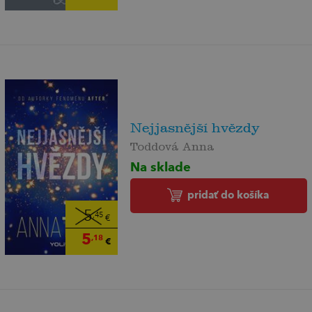
Nejjasnější hvězdy
Toddová Anna
Na sklade
pridať do košíka
5
,45
€
5
,18
€