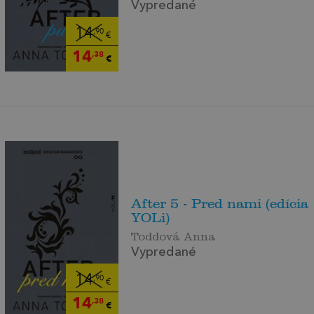
Vypredané
14
,90
€
14
,38
€
After 5 - Pred nami (edícia
YOLi)
Toddová Anna
Vypredané
14
,90
€
14
,38
€