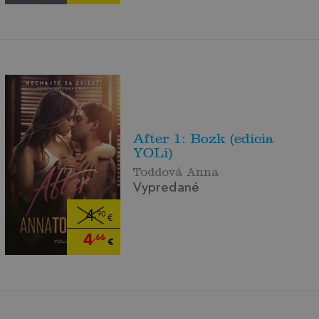
After 1: Bozk (edícia
YOLi)
Toddová Anna
Vypredané
4
,90
€
4
,66
€