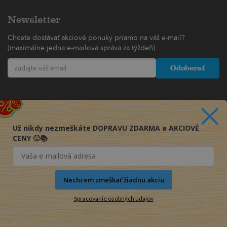
Newsletter
Chcete dostávať akciové ponuky priamo na váš e-mail?
(maximálne jedna e-mailová správa za týždeň)
Odoberať
Už nikdy nezmeškáte DOPRAVU ZDARMA a AKCIOVÉ
CENY 🙂📚
Nechcem zmeškať žiadnu akciu
Spracovanie osobných údajov
© 2016-2026 KNIHY PRE KAŽDÉHO s.r.o.