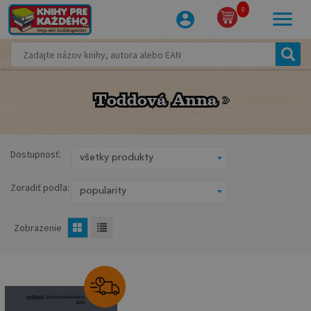
0
Toddová Anna
Toddová Anna
Dostupnosť:
Zoradiť podľa:
Zobrazenie