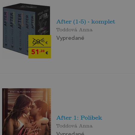
After (1-5) - komplet
Toddová Anna
Vypredané
60
,45
€
51
,38
€
After 1: Polibek
Toddová Anna
Vypredané