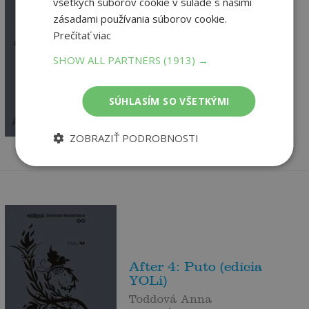
všetkých súborov cookie v súlade s našimi
zásadami používania súborov cookie.
After 1 – Bozk
Prečítať viac
Toddová Anna
SHOW ALL PARTNERS
(1913) →
Vypredané
16
,90
SÚHLASÍM SO VŠETKÝMI
€
16
,31
€
ZOBRAZIŤ PODROBNOSTI
After 4: Puto (edícia
YOLi)
Toddová Anna