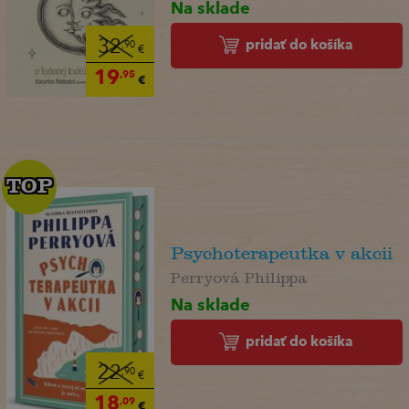
Na sklade
pridať do košíka
32
,90
€
19
,95
€
TOP
TOP
Psychoterapeutka v akcii
Perryová Philippa
Na sklade
pridať do košíka
22
,90
€
18
,09
€