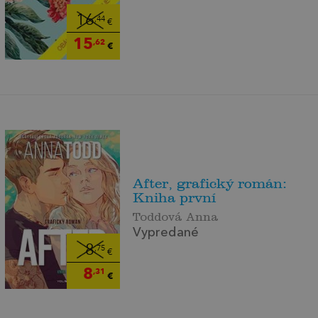
16
,44
€
15
,62
€
After, grafický román:
Kniha první
Toddová Anna
Vypredané
8
,75
€
8
,31
€