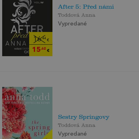
After 5: Před námi
Toddová Anna
Vypredané
16
,44
€
15
,62
€
Sestry Springovy
Toddová Anna
Vypredané