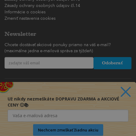
Zásady ochrany osobných údajov čl.14
Informácie o cookies
Zmeniť nastavenia cookies
Newsletter
Chcete dostávať akciové ponuky priamo na váš e-mail?
(maximálne jedna e-mailová správa za týždeň)
Odoberať
Už nikdy nezmeškáte DOPRAVU ZDARMA a AKCIOVÉ
CENY 🙂📚
Nechcem zmeškať žiadnu akciu