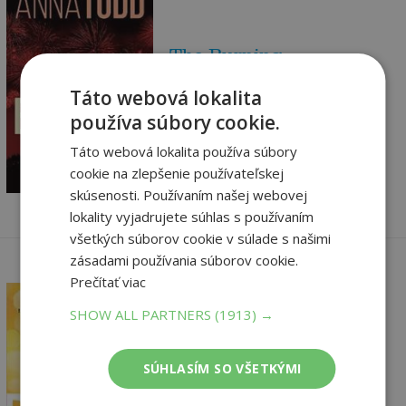
The Burning
Toddová Anna
Táto webová lokalita
Vypredané
používa súbory cookie.
16
,45
€
Táto webová lokalita používa súbory
15
cookie na zlepšenie používateľskej
,63
€
skúsenosti. Používaním našej webovej
lokality vyjadrujete súhlas s používaním
všetkých súborov cookie v súlade s našimi
zásadami používania súborov cookie.
Prečítať viac
SHOW ALL PARTNERS
(1913) →
Before (After 5)
SÚHLASÍM SO VŠETKÝMI
Toddová Anna