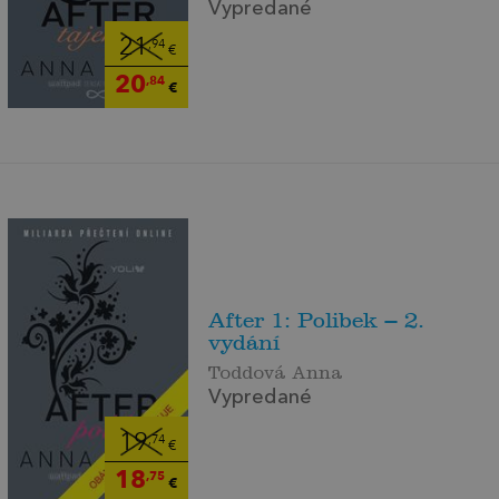
Vypredané
21
,94
€
20
,84
€
After 1: Polibek – 2.
vydání
Toddová Anna
Vypredané
19
,74
€
18
,75
€