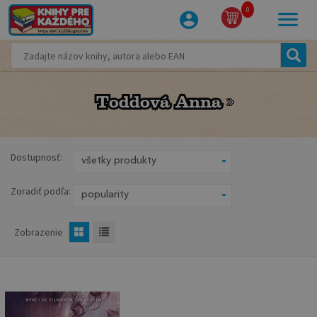
0
Toddová Anna
Toddová Anna
Dostupnosť:
Zoradiť podľa:
Zobrazenie