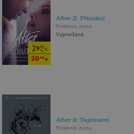
After 2: Přiznání
Toddová Anna
Vypredané
21
,94
€
20
,84
€
After 3: Tajemství
Toddová Anna