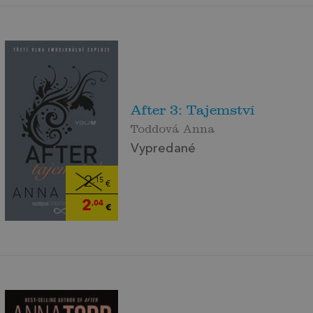
After 3: Tajemství
Toddová Anna
Vypredané
2
,15
€
2
,04
€