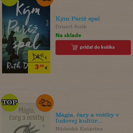
Kým Paríž spal
Druart Ruth
Na sklade
pridať do košíka
14
,90
€
3
,95
€
TOP
TOP
Mágia, čary a veštby v
ľudovej kultúr...
Nádaská Katarína