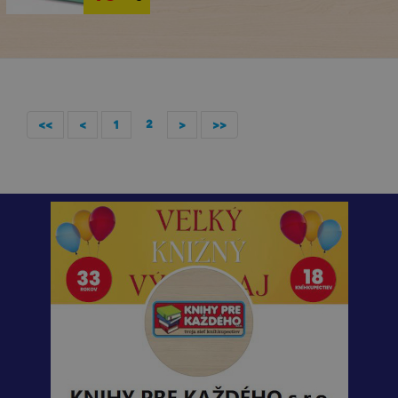
2
<<
<
1
>
>>