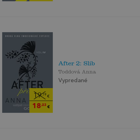
After 2: Slib
Toddová Anna
Vypredané
19
,19
€
18
,23
€