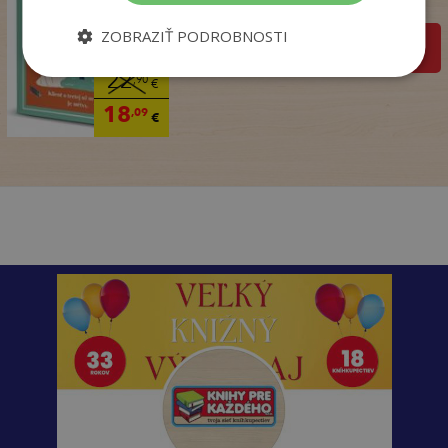
Na sklade
ZOBRAZIŤ PODROBNOSTI
pridať do košíka
22
,90
€
18
,09
€