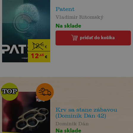
Patent
Vladimír Ritomský
Na sklade
pridať do košíka
12
,90
€
12
,65
€
TOP
TOP
Krv sa stane zábavou
(Dominik Dán 42)
Dominik Dán
Na sklade