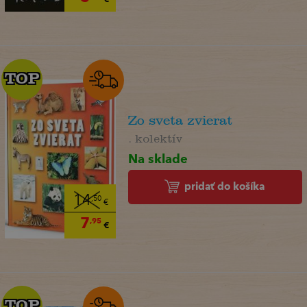
TOP
TOP
Zo sveta zvierat
. kolektív
Na sklade
pridať do košíka
14
,50
€
7
,95
€
TOP
TOP