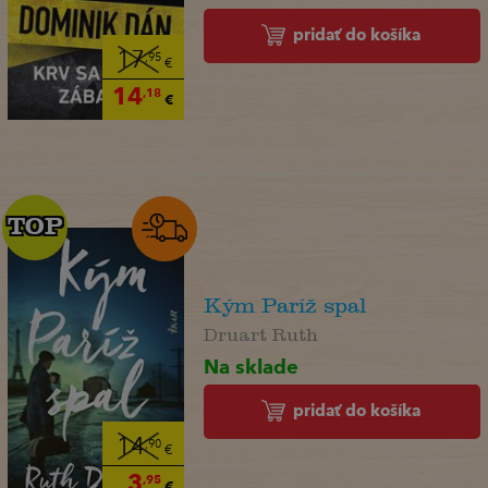
pridať do košíka
17
,95
€
14
,18
€
TOP
TOP
Kým Paríž spal
Druart Ruth
Na sklade
pridať do košíka
14
,90
€
3
,95
€