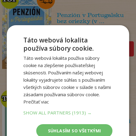
Penzión v Portugalsku
bez oriezky (v ...
Julie Caplin
Na sklade
Táto webová lokalita
používa súbory cookie.
pridať do košíka
18
,99
€
Táto webová lokalita používa súbory
15
,57
€
cookie na zlepšenie používateľskej
skúsenosti. Používaním našej webovej
lokality vyjadrujete súhlas s používaním
všetkých súborov cookie v súlade s našimi
zásadami používania súborov cookie.
TOP
TOP
Prečítať viac
SHOW ALL PARTNERS
(1913) →
Psychoterapeutka v akcii
Perryová Philippa
SÚHLASÍM SO VŠETKÝMI