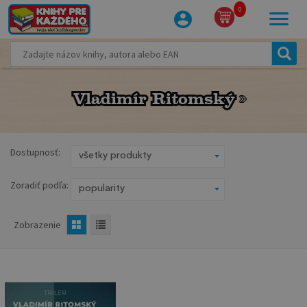
0
Vladimír Ritomský
Vladimír Ritomský
Dostupnosť:
Zoradiť podľa:
Zobrazenie