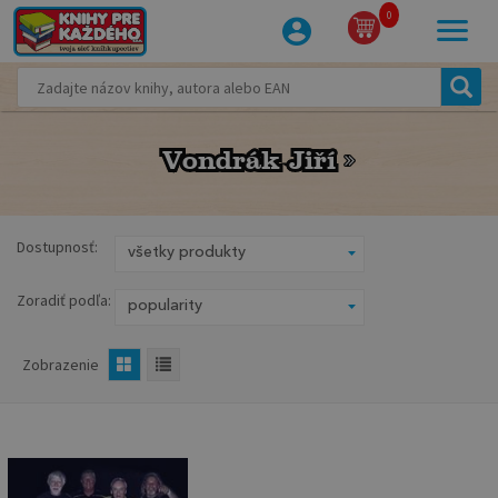
0
Vondrák Jiří
Vondrák Jiří
Dostupnosť:
Zoradiť podľa:
Zobrazenie