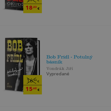
€
18
,23
€
Bob Frídl - Potulný
básník
Vondrák Jiří
Vypredané
16
,44
€
15
,62
€