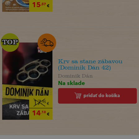
15
,57
€
TOP
TOP
Krv sa stane zábavou
(Dominik Dán 42)
Dominik Dán
Na sklade
pridať do košíka
17
,95
€
14
,18
€