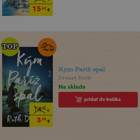
15
,62
€
TOP
TOP
Kým Paríž spal
Druart Ruth
Na sklade
pridať do košíka
14
,90
€
3
,95
€