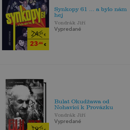
Synkopy 61 … a bylo nám
hej
Vondrák Jiří
Vypredané
24
,69
€
23
,46
€
Bulat Okudžawa od
Nohavici k Provázku
Vondrák Jiří
Vypredané
19
,19