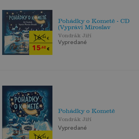
Pohádky o Kometě - CD
(Vypráví Miroslav
Vondrák Jiří
16
,44
€
Vypredané
15
,62
€
Pohádky o Kometě
Vondrák Jiří
Vypredané
16
,44
€