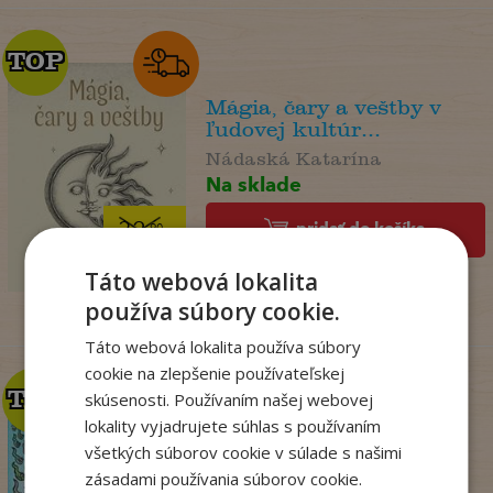
TOP
TOP
Mágia, čary a veštby v
ľudovej kultúr...
Nádaská Katarína
Na sklade
pridať do košíka
32
,90
€
19
,95
€
Táto webová lokalita
používa súbory cookie.
Táto webová lokalita používa súbory
cookie na zlepšenie používateľskej
TOP
TOP
skúsenosti. Používaním našej webovej
lokality vyjadrujete súhlas s používaním
všetkých súborov cookie v súlade s našimi
Dogman. Larva 22 (8)
zásadami používania súborov cookie.