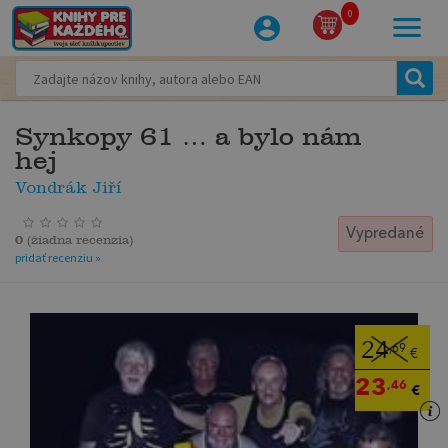
0
Synkopy 61 … a bylo nám
hej
Vondrák Jiří
Vypredané
0
(
žiadna recenzia
)
pridať recenziu »
24
,69
€
23
,46
€