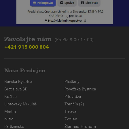
Zavolajte nám
(Po-Pia 8:00-17:00)
+421 915 800 804
Naše Predajne
Banská Bystrica
Piešťany
Bratislava (4)
Považská Bystrica
Košice
Prievidza
Liptovský Mikuláš
Trenčín (2)
Martin
Trnava
Nitra
Zvolen
Partizánske
Žiar nad Hronom