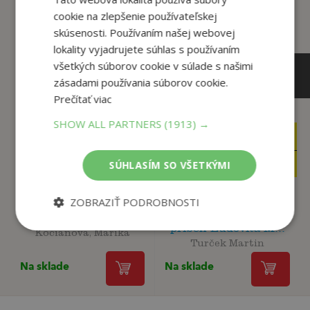
cookie na zlepšenie používateľskej
skúsenosti. Používaním našej webovej
lokality vyjadrujete súhlas s používaním
všetkých súborov cookie v súlade s našimi
zásadami používania súborov cookie.
Prečítať viac
SHOW ALL PARTNERS
(1913) →
15
10
,90
,90
€
€
15
2
,90
,95
€
SÚHLASÍM SO VŠETKÝMI
€
ZOBRAZIŤ PODROBNOSTI
Kajúcnik - Skutočný
Zahoď starosti
príbeh Ľudovíta M...
Kocianová, Marika
Turček Martin
Na sklade
Na sklade