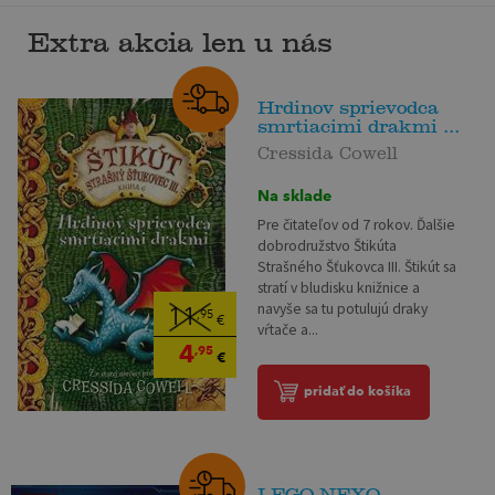
Extra akcia len u nás
Hrdinov sprievodca
smrtiacimi drakmi ...
Cressida Cowell
Na sklade
Pre čitateľov od 7 rokov. Ďalšie
dobrodružstvo Štikúta
Strašného Šťukovca III. Štikút sa
stratí v bludisku knižnice a
navyše sa tu potulujú draky
11
,95
€
vŕtače a...
4
,95
€
pridať do košíka
LEGO NEXO