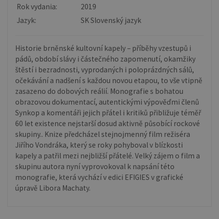
Rok vydania:
2019
Jazyk:
SK Slovenský jazyk
Historie brněnské kultovní kapely – příběhy vzestupů i
pádů, období slávy i částečného zapomenutí, okamžiky
štěstí i bezradnosti, vyprodaných i poloprázdných sálů,
očekávání a nadšení s každou novou etapou, to vše vtipně
zasazeno do dobových reálií. Monografie s bohatou
obrazovou dokumentací, autentickými výpověďmi členů
Synkop a komentáři jejich přátel i kritiků přibližuje téměř
60 let existence nejstarší dosud aktivně působící rockové
skupiny.. Knize předcházel stejnojmenný film režiséra
Jiřího Vondráka, který se roky pohyboval v blízkosti
kapely a patřil mezi nejbližší přátelé. Velký zájem o film a
skupinu autora nyní vyprovokoval k napsání této
monografie, která vychází v edici EFIGIES v grafické
úpravě Libora Machaty.