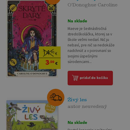
O’Donoghue Caroline
Na sklade
Maeve je šestnásťročná
stredoškoláčka, ktorej sa v
škole veľmi nedarí. Nič ju
nebaví, pre nič sa nedokáže
nadchnúť a v porovnaní so
14
,90
€
svojimi úspešnými
3
súrodencami...
,50
€
pridať do košíka
Živý les
autor neuvedený
Na sklade