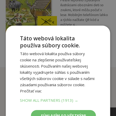
Pestré leporelo s pútavými
ilustráciami oboznámi deti so
zvukmi, ktoré môžu počuť v
lese. Mobilným telefónom lahko
a rýchlo načítate QR kód a
6
,99
€
môžete si...
3
,95
€
Táto webová lokalita
pridať do košíka
používa súbory cookie.
Táto webová lokalita používa súbory
cookie na zlepšenie používateľskej
skúsenosti. Používaním našej webovej
lokality vyjadrujete súhlas s používaním
Zákazníci, ktorí si kúpili
všetkých súborov cookie v súlade s našimi
tento titul si tiež kúpili
zásadami používania súborov cookie.
Prečítať viac
SHOW ALL PARTNERS
(1913) →
SÚHLASÍM SO VŠETKÝMI