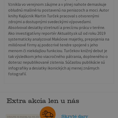
Vznikla vo verejnom záujme a v plnej nahote demaskuje
obludnú mašinériu postavenú na peniazoch a moci. Autor
knihy Kajúcnik Martin Turček pracoval s otvorenými
zdrojmi a dostupnými svedeckými výpoveďami.
Absolvoval desiatky stretnutí a precíznu prácu v teréne.
Ako investigatívny reportér Aktuality.sk už od roku 2019
systematicky analyzoval Makóove majetky, prepojenia na
miliónové firmy aj podozrivé tendre spojené s jeho
menom či niekdajšou funkciou. Turčekov knižný debut je
tak výsledkom jeho viacročného pátrania, doplneného o
doteraz nepublikované zistenia. Súčasťou publikácie sú
infografiky a desiatky ikonických aj menej známych
fotografií.
Extra akcia len u nás
Skryté dary