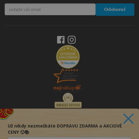
Odoberať
Už nikdy nezmeškáte DOPRAVU ZDARMA a AKCIOVÉ
CENY 🙂📚