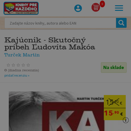
0
Kajúcnik - Skutočný
príbeh Ľudovíta Makóa
Turček Martin
Na sklade
0
(
žiadna recenzia
)
pridať recenziu »
15
,90
€
15
,90
€