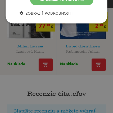
ZOBRAZIŤ PODROBNOSTI
14
99
,50
,00
€
€
2
77
,95
,95
€
€
Milan Lasica
Lupič džentlmen
Lasicová Hana
Rubinstein Julian
Na sklade
Na sklade
Recenzie čitateľov
Napíšte recenziu a môžete vyhrať