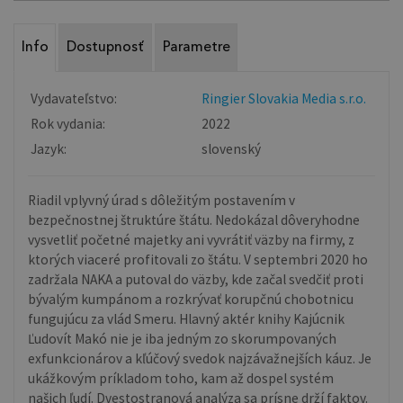
Info
Dostupnosť
Parametre
Vydavateľstvo:
Ringier Slovakia Media s.r.o.
Rok vydania:
2022
Jazyk:
slovenský
Riadil vplyvný úrad s dôležitým postavením v
bezpečnostnej štruktúre štátu. Nedokázal dôveryhodne
vysvetliť početné majetky ani vyvrátiť väzby na firmy, z
ktorých viaceré profitovali zo štátu. V septembri 2020 ho
zadržala NAKA a putoval do väzby, kde začal svedčiť proti
bývalým kumpánom a rozkrývať korupčnú chobotnicu
fungujúcu za vlád Smeru. Hlavný aktér knihy Kajúcnik
Ľudovít Makó nie je iba jedným zo skorumpovaných
exfunkcionárov a kľúčový svedok najzávažnejších káuz. Je
ukážkovým príkladom toho, kam až dospel systém
našich ľudí. Dvestostranová analýza sa prísne drží faktov.