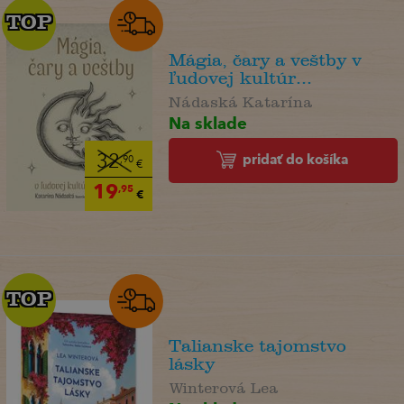
TOP
TOP
Mágia, čary a veštby v
ľudovej kultúr...
Nádaská Katarína
Na sklade
pridať do košíka
32
,90
€
19
,95
€
TOP
TOP
Talianske tajomstvo
lásky
Winterová Lea