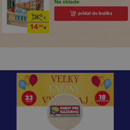
Na sklade
pridať do košíka
18
,99
€
14
,98
€