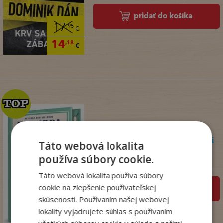
pridať do košíka
17
,95
€
14
,18
€
TOP
TOP
Psychoterapeutka v akcii
Táto webová lokalita
Perryová Philippa
používa súbory cookie.
Na sklade
Táto webová lokalita používa súbory
cookie na zlepšenie používateľskej
pridať do košíka
skúsenosti. Používaním našej webovej
22
,90
€
lokality vyjadrujete súhlas s používaním
18
,09
všetkých súborov cookie v súlade s našimi