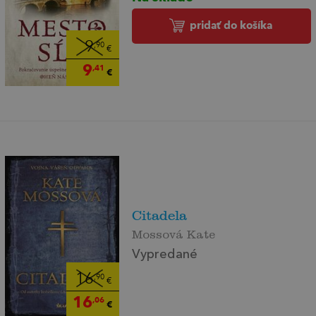
pridať do košíka
9
,90
€
9
,41
€
Citadela
Mossová Kate
Vypredané
16
,90
€
16
,06
€