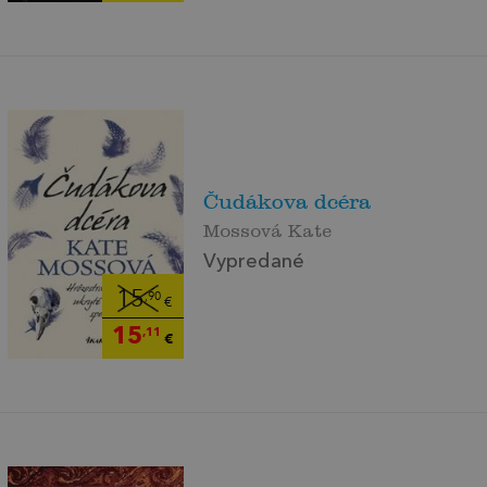
Čudákova dcéra
Mossová Kate
Vypredané
15
,90
€
15
,11
€