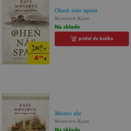
Oheň nás spasí
Mossová Kate
Na sklade
pridať do košíka
16
,90
€
4
,95
€
Mesto sĺz
Mossová Kate
Na sklade