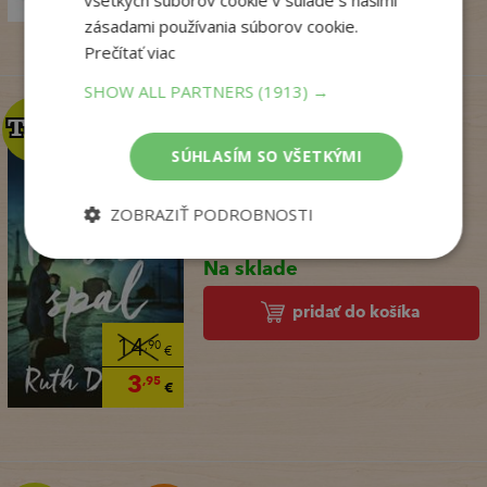
€
zásadami používania súborov cookie.
Prečítať viac
SHOW ALL PARTNERS
(1913) →
TOP
TOP
SÚHLASÍM SO VŠETKÝMI
Kým Paríž spal
ZOBRAZIŤ PODROBNOSTI
Druart Ruth
Na sklade
pridať do košíka
14
,90
€
3
,95
€