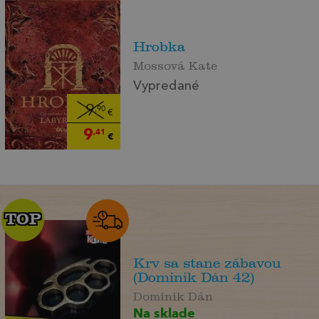
Hrobka
Mossová Kate
Vypredané
9
,90
€
9
,41
€
TOP
TOP
Krv sa stane zábavou
(Dominik Dán 42)
Dominik Dán
Na sklade