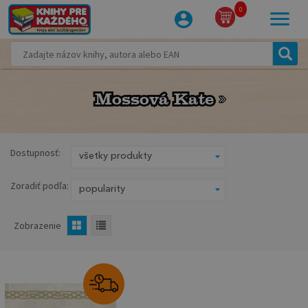
0
Mossová Kate
Mossová Kate
Dostupnosť:
Zoradiť podľa:
Zobrazenie