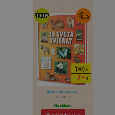
TOP
TOP
14
,50
€
7
,95
€
Zo sveta zvierat
. kolektív
Na sklade