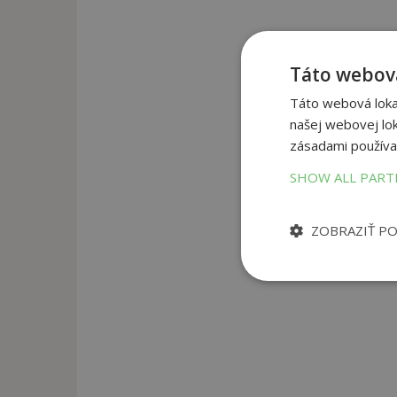
Táto webová
Táto webová lokal
našej webovej lok
zásadami používa
SHOW ALL PAR
ZOBRAZIŤ P