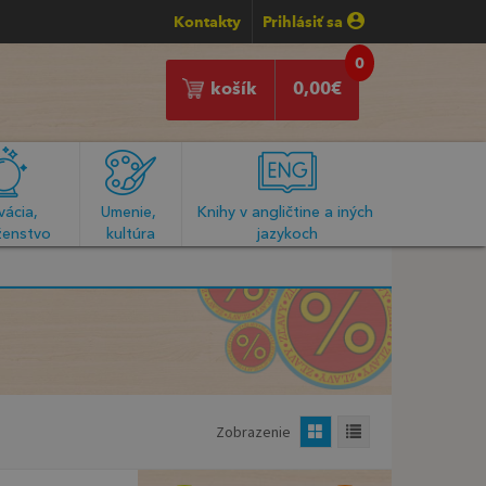
Kontakty
Prihlásiť sa
0
košík
0,00
€
ácia, 
Umenie, 
Knihy v angličtine a iných 
enstvo
kultúra
jazykoch
Zobrazenie