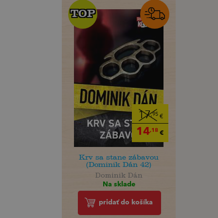
TOP
TOP
17
,95
€
14
,18
€
Krv sa stane zábavou
(Dominik Dán 42)
Dominik Dán
Na sklade
pridať do košíka