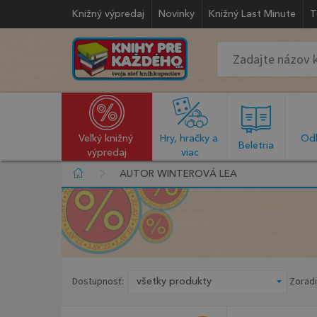
Knižný výpredaj
Novinky
Knižný Last Minute
T
Veľký knižný 
Hry, hračky a 
Odb
  Beletria  
výpredaj
viac
AUTOR WINTEROVÁ LEA
Dostupnosť:
Zoradi