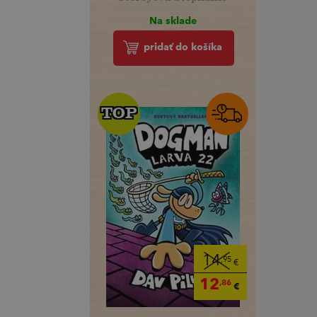
Na sklade
pridať do košíka
TOP
TOP
14
,95
€
12
,86
€