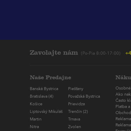
Zavolajte nám
+4
(Po-Pia 8:00-17:00)
Naše Predajne
Náku
Osobné
Banská Bystrica
Piešťany
Ako nak
Bratislava (4)
Považská Bystrica
Často k
Košice
Prievidza
Platba a
Liptovský Mikuláš
Trenčín (2)
Obchod
Reklama
Martin
Trnava
Reklama
Nitra
Zvolen