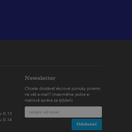
Newsletter
Chcete dostávať akciové ponuky priamo
na váš e-mail? (maximálne jedna e-
mailová správa za týždeň)
 čl.13
 čl.14
Odoberať