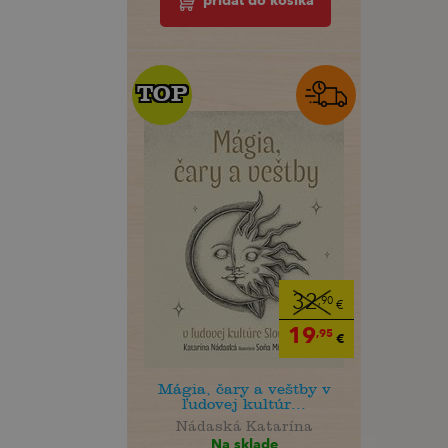
pridať do košíka
TOP
TOP
32
,90
€
19
,95
€
Mágia, čary a veštby v
ľudovej kultúr...
Nádaská Katarína
Na sklade