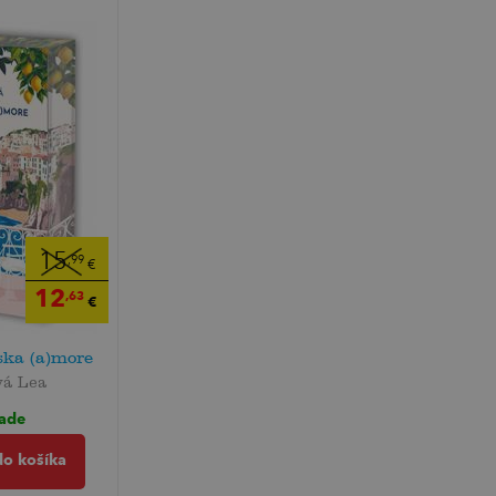
15
,99
€
12
,63
€
ska (a)more
vá Lea
lade
do košíka