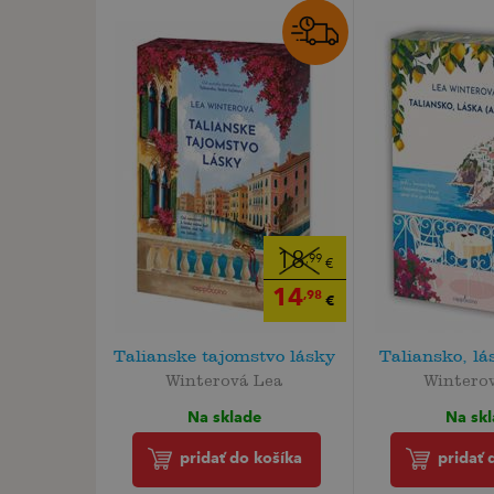
18
,99
€
14
,98
€
Talianske tajomstvo lásky
Taliansko, lá
Winterová Lea
Wintero
Na sklade
Na sk
pridať do košíka
pridať 