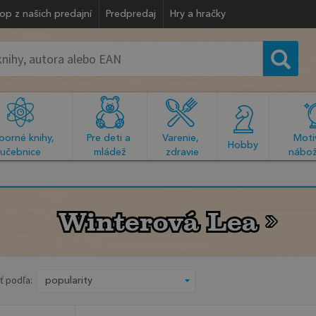
op z našich predajní
Predpredaj
Hry a hračky
orné knihy, 
Pre deti a 
Varenie, 
Motiv
  Hobby  
učebnice
mládež
zdravie
nábož
Winterová Lea
Winterová Lea
ť podľa: