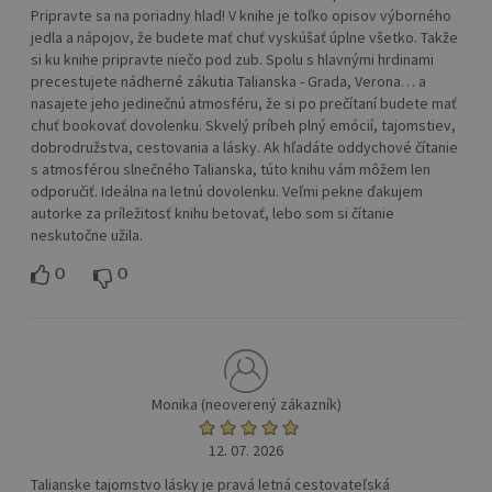
Pripravte sa na poriadny hlad! V knihe je toľko opisov výborného
jedla a nápojov, že budete mať chuť vyskúšať úplne všetko. Takže
si ku knihe pripravte niečo pod zub. Spolu s hlavnými hrdinami
precestujete nádherné zákutia Talianska - Grada, Verona… a
nasajete jeho jedinečnú atmosféru, že si po prečítaní budete mať
chuť bookovať dovolenku. Skvelý príbeh plný emócií, tajomstiev,
dobrodružstva, cestovania a lásky. Ak hľadáte oddychové čítanie
s atmosférou slnečného Talianska, túto knihu vám môžem len
odporučiť. Ideálna na letnú dovolenku. Veľmi pekne ďakujem
autorke za príležitosť knihu betovať, lebo som si čítanie
neskutočne užila.
0
0
Monika (neoverený zákazník)
12. 07. 2026
Talianske tajomstvo lásky je pravá letná cestovateľská