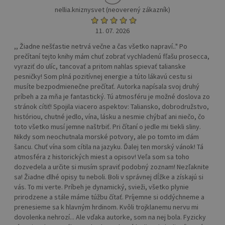
nellia.kniznysvet (neoverený zákazník)
11. 07. 2026
,, Žiadne nešťastie netrvá večne a čas všetko napraví.." Po
prečítaní tejto knihy mám chuť zobrať vychladenú fľašu prosecca,
vyraziť do ulíc, tancovať a pritom nahlas spievať talianske
pesničky! Som plná pozitívnej energie a túto lákavú cestu si
musíte bezpodmienečne prečítať. Autorka napísala svoj druhý
príbeh a za mňa je fantastický. Tú atmosféru je možné doslova zo
stránok cítiť! Spojila viacero aspektov: Taliansko, dobrodružstvo,
históriou, chutné jedlo, vína, lásku a nesmie chýbať ani niečo, čo
toto všetko musí jemne naštrbiť. Pri čítaní o jedle mi tiekli sliny.
Nikdy som neochutnala morské potvory, ale po tomto im dám
šancu. Chuť vína som cítila na jazyku. Ďalej ten morský vánok! Tá
atmosféra z historických miest a opisov! Veľa som sa toho
dozvedela a určite si musím spraviť podobný zoznam! Nezľaknite
sa! Žiadne dlhé opisy tu neboli. Boli v správnej dĺžke a získajú si
vás. To mi verte. Príbeh je dynamický, svieži, všetko plynie
prirodzene a stále máme túžbu čítať. Príjemne si oddýchneme a
prenesieme sa k hlavným hrdinom. Kvôli trojklanemu nervu mi
dovolenka nehrozí... Ale vďaka autorke, som na nej bola. Fyzicky