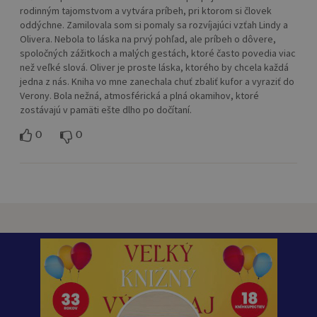
rodinným tajomstvom a vytvára príbeh, pri ktorom si človek
oddýchne. Zamilovala som si pomaly sa rozvíjajúci vzťah Lindy a
Olivera. Nebola to láska na prvý pohľad, ale príbeh o dôvere,
spoločných zážitkoch a malých gestách, ktoré často povedia viac
než veľké slová. Oliver je proste láska, ktorého by chcela každá
jedna z nás. Kniha vo mne zanechala chuť zbaliť kufor a vyraziť do
Verony. Bola nežná, atmosférická a plná okamihov, ktoré
zostávajú v pamäti ešte dlho po dočítaní.
0
0