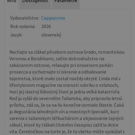
Info
Dostupnosť
Parametre
Vydavateľstvo:
Cappuccino
Rok vydania:
2026
Jazyk:
slovenský
Nechajte sa zlákať pôvabom ostrova Grado, romantickou
Veronou a Benátkami, zažite dobrodružstvo na
zakázanom ostrove, relaxujte pri orosenom pohári
prosecca a vychutnajte si iskrenie a odhaľovanie
tajomstva, ktoré malo zostať navždy ukryté. Linda má v
lifestylovom magazíne na starosti rubriku o vzťahoch,
hoci jej vlastný ľúbostný život je jedna veľká katastrofa.
Keď ju vyšlú do severného Talianska, aby pripravila letnú
prílohu, zdá sa, že sa na ňu konečne usmialo šťastie. Čaká
ju degustácia lahodných vín a miestnych špecialít, kurz
varenia s talianskym šéfkuchárom a objavovanie tajných
zákutí, ktoré by zlákali čitateľov časopisu zažiť la dolce
vita. Čerešničkou na torte je, že to všetko môže vyskúšať s