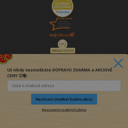
Už nikdy nezmeškáte DOPRAVU ZDARMA a AKCIOVÉ
CENY 🙂📚
Nechcem zmeškať žiadnu akciu
Spracovanie osobných údajov
© 2016-2026 KNIHY PRE KAŽDÉHO s.r.o.