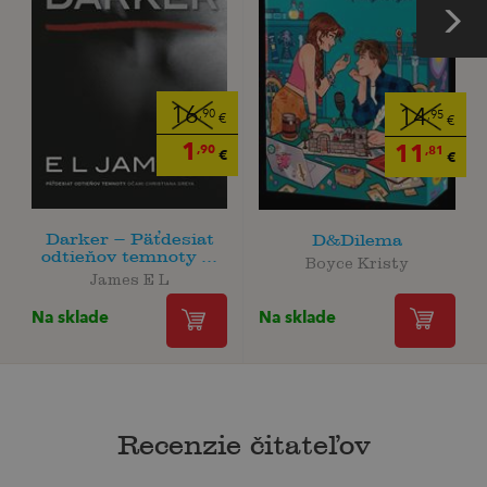
16
14
,90
,95
€
€
1
11
,90
,81
€
€
Darker – Päťdesiat
D&Dilema
odtieňov temnoty ...
Boyce Kristy
James E L
Na sklade
Na sklade
Recenzie čitateľov