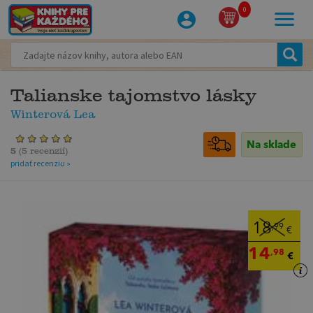
0
Talianske tajomstvo lásky
Winterová Lea
Na sklade
5
(
5 recenzií
)
pridať recenziu »
18
,99
€
14
,98
€