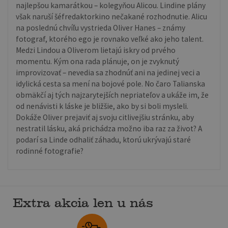
najlepšou kamarátkou – kolegyňou Alicou. Lindine plány
však naruší šéfredaktorkino nečakané rozhodnutie. Alicu
na poslednú chvíľu vystrieda Oliver Hanes – známy
fotograf, ktorého ego je rovnako veľké ako jeho talent.
Medzi Lindou a Oliverom lietajú iskry od prvého
momentu. Kým ona rada plánuje, on je zvyknutý
improvizovať – nevedia sa zhodnúť ani na jedinej veci a
idylická cesta sa mení na bojové pole. No čaro Talianska
obmäkčí aj tých najzarytejších nepriateľov a ukáže im, že
od nenávisti k láske je bližšie, ako by si boli mysleli.
Dokáže Oliver prejaviť aj svoju citlivejšiu stránku, aby
nestratil lásku, aká prichádza možno iba raz za život? A
podarí sa Linde odhaliť záhadu, ktorú ukrývajú staré
rodinné fotografie?
Extra akcia len u nás