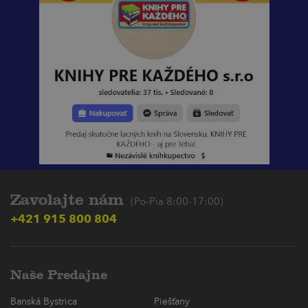
Zavolajte nám
(Po-Pia 8:00-17:00)
+421 915 800 804
Naše Predajne
Banská Bystrica
Piešťany