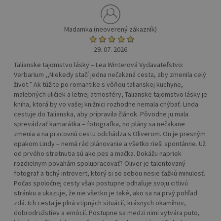
Madamka (neoverený zákazník)
29. 07. 2026
Talianske tajomstvo lásky – Lea Winterová Vydavateľstvo:
Verbarium ,,Niekedy stačí jedna nečakaná cesta, aby zmenila celý
život.” Ak túžite po romantike s vôňou talianskej kuchyne,
malebných uličiek a letnej atmosféry, Talianske tajomstvo lásky je
kniha, ktorá by vo vašej knižnici rozhodne nemala chýbať. Linda
cestuje do Talianska, aby pripravila článok. Pôvodne ju mala
sprevádzať kamarátka – fotografka, no plány sa nečakane
zmenia a na pracovnú cestu odchádza s Oliverom. On je presným
opakom Lindy – nemá rád plánovanie a všetko rieši spontánne. Už
od prvého stretnutia sú ako pes a mačka. Dokážu napriek
rozdielnym povahám spolupracovať? Oliver je talentovaný
fotograf a tichý introvert, ktorý si so sebou nesie ťažkú minulosť.
Počas spoločnej cesty však postupne odhaľuje svoju citlivú
stránku a ukazuje, že nie všetko je také, ako sa na prvý pohľad
zdá. Ich cesta je plná vtipných situácií, krásnych okamihov,
dobrodružstiev a emócií. Postupne sa medzi nimi vytvára puto,