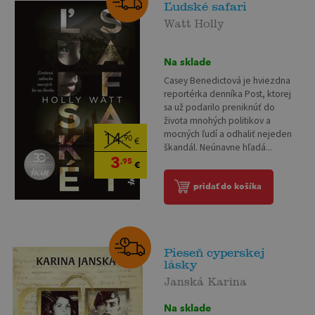
Ľudské safari
Watt Holly
Na sklade
Casey Benedictová je hviezdna
reportérka denníka Post, ktorej
sa už podarilo preniknúť do
života mnohých politikov a
mocných ľudí a odhaliť nejeden
14
,90
€
škandál. Neúnavne hľadá...
3
,95
€
pridať do košíka
Pieseň cyperskej
lásky
Janská Karina
Na sklade