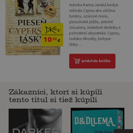
Autorka Karina Janská kedysi
vnímala Cyprus ako väčšina
turistov, azúrové more,
piesočnaté pláže, antické
zrúcaniny, malebné dedinky a
11
,50
€
pohostinní obyvatelia. Cyprus,
10
rodisko Afrodity, bohyne
,93
€
lásky......
pridať do košíka
Zákazníci, ktorí si kúpili
tento titul si tiež kúpili