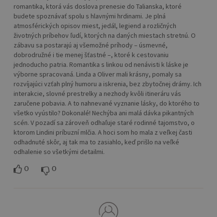
romantika, ktorá vás doslova prenesie do Talianska, ktoré
budete spoznávať spolu s hlavnými hrdinami. Je plná
atmosférických opisov miest, jedál, legiend a rozličných
životných príbehov ľudí, ktorých na daných miestach stretnú. O
zábavu sa postarajú aj všemožné príhody – úsmevné,
dobrodružné i tie menej šťastné –, ktoré k cestovaniu
jednoducho patria. Romantika s linkou od nenávisti k láske je
výborne spracovaná. Linda a Oliver mali krásny, pomaly sa
rozvíjajúci vzťah plný humoru a iskrenia, bez zbytočnej drámy. Ich
interakcie, slovné prestrelky a nezhody kvôli itineráru vás
zaručene pobavia. A to nahnevané vyznanie lásky, do ktorého to
všetko vyústilo? Dokonalé! Nechýba ani malá dávka pikantných
scén. V pozadí sa zároveň odhaľuje staré rodinné tajomstvo, o
ktorom Lindini príbuzní mlčia. A hoci som ho mala z veľkej časti
odhadnuté skôr, aj tak ma to zasiahlo, keď prišlo na veľké
odhalenie so všetkými detailmi.
0
0