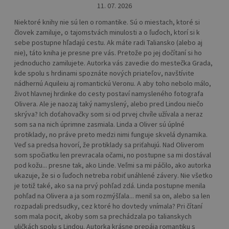
11. 07. 2026
Niektoré knihy nie sú len o romantike. Sú o miestach, ktoré si
človek zamiluje, o tajomstvách minulosti a o ľuďoch, ktorí si k
sebe postupne hľadajú cestu. Ak máte radi Taliansko (alebo aj
nie), táto kniha je presne pre vás. Pretože po jej dočítaní si ho
jednoducho zamilujete. Autorka vás zavedie do mestečka Grada,
kde spolu s hrdinami spoznáte nových priateľov, navštívite
nádhernú Aquileiu aj romantickú Veronu. A aby toho nebolo málo,
život hlavnej hrdinke do cesty postaví namysleného fotografa
Olivera. Ale je naozaj taký namyslený, alebo pred Lindou niečo
skrýva? Ich doťahovačky som si od prvej chvíle užívala a neraz
som sa na nich úprimne zasmiala. Linda a Oliver sú úplné
protiklady, no práve preto medzi nimi funguje skvelá dynamika.
Veď sa predsa hovorí, že protiklady sa priťahujú. Nad Oliverom
som spočiatku len prevracala očami, no postupne sa mi dostával
pod kožu... presne tak, ako Linde. Veľmi sa mi páčilo, ako autorka
ukazuje, že si o ľuďoch netreba robiť unáhlené závery. Nie všetko
je totiž také, ako sa na prvý pohľad zdá. Linda postupne menila
pohľad na Olivera a ja som rozmýšľala... menil sa on, alebo sa len
rozpadali predsudky, cez ktoré ho dovtedy vnímala? Pri čítaní
som mala pocit, akoby som sa prechádzala po talianskych
uličkách spolu s Lindou. Autorka krásne prepája romantiku s