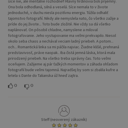
síce nie, ale mentálne rozhodne!! Hlavný hrdinovia boli príjemný.
Ona bola odhodlaná, silná a veselá. Síce nemala to v živote
jednoduché, v duchu niesla pozitívnu energiu. Túžila odhaliť
tajomstvo fotografií. Nikdy ale nemyslela nato, čo všetko zažije a
príde do jej živote... Toto bude zložité. Nie vždy sa dá všetko
naplánovať. On pôsobil chladne, namyslene a miloval
fotografovanie. Jeho vystupovanie ma veľmi prekvapilo. Niesol
okolo seba chaos a nechával veciam ladný priebeh. A potom...
och... Romantická linka sa mi páčila najviac. Žiadne klišé, prehnaná
predstavivosť, práve naopak.. Iba čistá jemná láska, ktorá mala
prirodzený priebeh. Na všetko treba správny čas. Toto veľmi
oceňujem. Zažijeme aj pár ťažkých momentov a záhada ohľadom
fotografií bude veľmi tajomná. Najradšej by som si zbalila kufre a
letela s Dante do Talianska úž hneď zajtra.
0
0
Steff (neoverený zákazník)