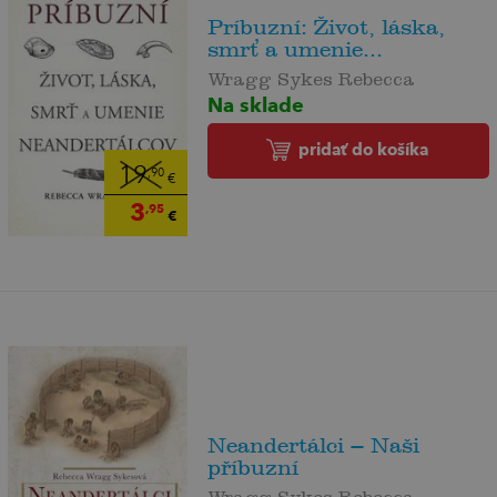
Príbuzní: Život, láska,
smrť a umenie...
Wragg Sykes Rebecca
Na sklade
pridať do košíka
19
,90
€
3
,95
€
Neandertálci – Naši
příbuzní
Wragg Sykes Rebecca