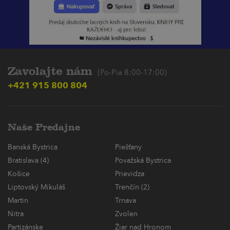
Zavolajte nám
(Po-Pia 8:00-17:00)
+421 915 800 804
Naše Predajne
Banská Bystrica
Piešťany
Bratislava (4)
Považská Bystrica
Košice
Prievidza
Liptovský Mikuláš
Trenčín (2)
Martin
Trnava
Nitra
Zvolen
Partizánske
Žiar nad Hronom