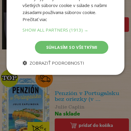
Storeyová Stephanie
všetkých súborov cookie v súlade s našimi
Na sklade
zásadami používania súborov cookie.
Prečítať viac
pridať do košíka
SHOW ALL PARTNERS
(1913) →
14
,90
€
4
,95
€
SÚHLASÍM SO VŠETKÝMI
ZOBRAZIŤ PODROBNOSTI
TOP
TOP
Penzión v Portugalsku
bez oriezky (v ...
Julie Caplin
Na sklade
pridať do košíka
18
,99
€