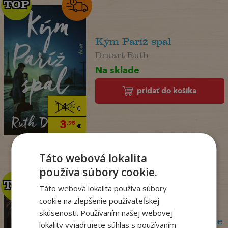
TOP
TOP
Kým Paríž spal
Druart Ruth
Na sklade
pridať do košíka
14
,90
€
3
,95
€
Táto webová lokalita
používa súbory cookie.
TOP
TOP
Táto webová lokalita používa súbory
cookie na zlepšenie používateľskej
skúsenosti. Používaním našej webovej
Olej a mramor, 2. vydanie
lokality vyjadrujete súhlas s používaním