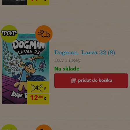
TOP
TOP
Dogman. Larva 22 (8)
Dav Pilkey
Na sklade
pridať do košíka
14
,95
€
12
,86
€