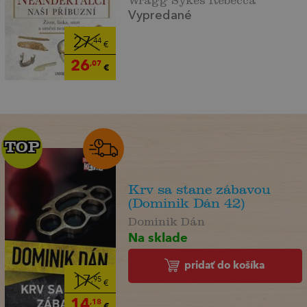
Vypredané
27
,44
€
26
,07
€
TOP
TOP
Krv sa stane zábavou
(Dominik Dán 42)
Dominik Dán
Na sklade
pridať do košíka
17
,95
€
14
,18
€