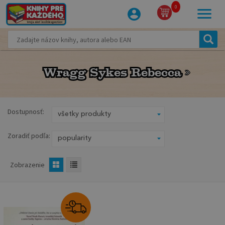
0
Wragg Sykes Rebecca
Wragg Sykes Rebecca
Dostupnosť:
Zoradiť podľa:
Zobrazenie